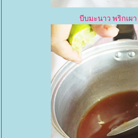
บีบมะนาว พริกเผา