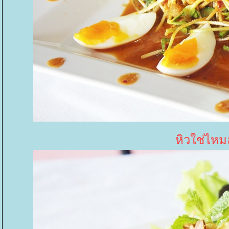
หิวใช่ไห