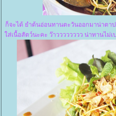
ก็จะได้ ยำต้นอ่อนทานตะวันออกมาน่าตาปร
ส่เนื้อสัตว์นะคะ ว๊าวววววววว น่าทานไม่