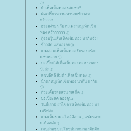
:))
ำเห็ดเข็มทอง รสแซบ!!
ผัดเปรี้ยวหวาน ทานกะข้าวสว
จร้าาา!!
อร่อยง่ายๆ กับ กะเพราหมูเห็ดเข็ม
ทอง คร้าาาาาา :))
กุ้งอบวุ้นเส้นเห็ดเข็มทอง น่ากินจัง!
ข้าวผัด แสนอร่อย:))
กงอ่อมเห็ดเข็มทอง รับรองอร่อ
ซ่บหลาย :))
ปอเปี๊ยะไส้เห็ดเข็มทองทอด น่าลอง
ป่ะล่ะ :))
ซ่บอีหลี ส้มตำเห็ดเข็มทอง :))
น้ำตกหมูเห็ดเข็มทอง น่ากี๊น น่ากิน
:))
ก๋วยเตี๋ยวลุยสวน รสเด็ด :)
ปอเปี๊ยะสด ลองดูนะ
วันนี้เรามี ยำไข่ดาวเห็ดเข็มทอง มา
เสริฟค่ะ
กงเห็ดรวม สไตล์อีสาน ,, แซ่บหลา
เด้ออค่ะ :)
เมนูง่ายๆ ประโยชน์มากมาย "ผัดผัก