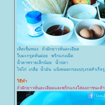
เห็ดเข็มทอง ถั่วฝักยาวหั่นละเอียด
บมะกรูดหั่นฝอย พริกแกงเผ็ด
น้ำตาทรายเล็กน้อย น้ำปลา
ไข่ไก่ เกลือ น้ำมัน แป้งทอดกรอบปรุงรสสำเร็จร
วิธีทำ
ถั่วฝักยาวหั่นละเอียดและพริกแกงใส่ลงภาชนะสำห