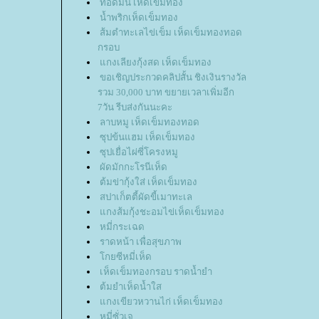
ทอดมัน เห็ดเข็มทอง
น้ำพริกเห็ดเข็มทอง
ส้มตำทะเลไข่เข็ม เห็ดเข็มทองทอด
กรอบ
กงเลียงกุ้งสด เห็ดเข็มทอง
ขอเชิญประกวดคลิปสั้น ชิงเงินรางวัล
รวม 30,000 บาท ขยายเวลาเพิ่มอีก
7วัน รีบส่งกันนะคะ
ลาบหมู เห็ดเข็มทองทอด
ซุปข้นแฮม เห็ดเข็มทอง
ซุปเยื่อไผ่ซี่โครงหมู
ผัดมักกะโรนีเห็ด
ต้มข่ากุ้งใส่ เห็ดเข็มทอง
สปาเก็ตตี้ผัดขี้เมาทะเล
กงส้มกุ้งชะอมไข่เห็ดเข็มทอง
หมี่กระเฉด
ราดหน้า เพื่อสุขภาพ
กยซีหมี่เห็ด
เห็ดเข็มทองกรอบ ราดน้ำยำ
ต้มยำเห็ดน้ำใส
กงเขียวหวานไก่ เห็ดเข็มทอง
หมี่ซั่วเจ