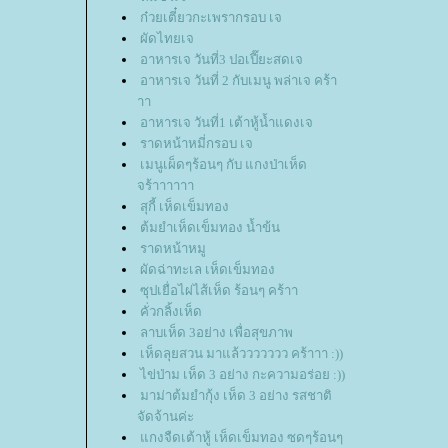
ก๋วยเตี๋ยวกะเพรากรอบ เจ
ผัดไทยเจ
อาหารเจ วันที่3 ปอเปี๊ยะสดเจ
อาหารเจ วันที่ 2 กับเมนู พล่าเจ คร้า
าา
อาหารเจ วันที่1 เต้าหู้น้ำแดงเจ
ราดหน้าหมี่กรอบ เจ
เมนูเผ็ดๆร้อนๆ กับ แกงป่าเห็ด
จร้าาาาาา
สุกี้ เห็ดเข็มทอง
ต้มยำเห็ดเข็มทอง น้ำข้น
ราดหน้าหมู
ผัดฉ่าทะเล เห็ดเข็มทอง
ซุปเยื่อไผ่ไส้เห็ด ร้อนๆ คร้าา
คั่วกลิ้งเห็ด
ลาบเห็ด 3อย่าง เพื่อสุขภาพ
เห็ดลุยสวน มาแล้ววววววว คร้าาา :))
ไข่ป่าม เห็ด 3 อย่าง กะความอร่อย :))
มาม่าต้มยำกุ้ง เห็ด 3 อย่าง รสชาติ
จัดจ้านค่ะ
กงจืดเต้าหู้ เห็ดเข็มทอง ซดๆร้อนๆ