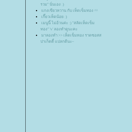
รวม" นั่นเอง :)
กงเขียวหวาน กับ เห็ดเข็มทอง ^^
เกี๊ยวเห็ดน้อย :)
เมนูนี้ ไม่อ้วนค่ะ :) "สลัดเห็ดเข็ม
ทอง" 'v' ลองทำดูนะคะ
มาลองทำ >> เห็ดเข็มทอง ราดซอสส
ปาเก็ตตี้ แปลกดีนะ~