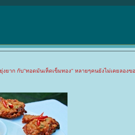
นไม่ยุ่งยาก กับ"ทอดมันเห็ดเข็มทอง" หลายๆคนยังไม่เคยลอง