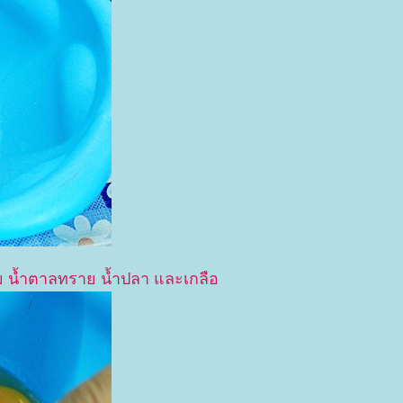
้วย น้ำตาลทราย น้ำปลา และเกลือ