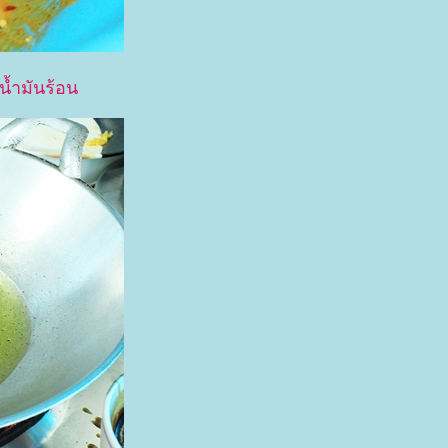
น้ำมันร้อน