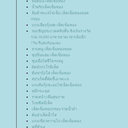
ทอดมัน เห็ดเข็มทอง
น้ำพริกเห็ดเข็มทอง
ส้มตำทะเลไข่เข็ม เห็ดเข็มทองทอด
กรอบ
กงเลียงกุ้งสด เห็ดเข็มทอง
ขอเชิญประกวดคลิปสั้น ชิงเงินรางวัล
รวม 30,000 บาท ขยายเวลาเพิ่มอีก
7วัน รีบส่งกันนะคะ
ลาบหมู เห็ดเข็มทองทอด
ซุปข้นแฮม เห็ดเข็มทอง
ซุปเยื่อไผ่ซี่โครงหมู
ผัดมักกะโรนีเห็ด
ต้มข่ากุ้งใส่ เห็ดเข็มทอง
สปาเก็ตตี้ผัดขี้เมาทะเล
กงส้มกุ้งชะอมไข่เห็ดเข็มทอง
หมี่กระเฉด
ราดหน้า เพื่อสุขภาพ
กยซีหมี่เห็ด
เห็ดเข็มทองกรอบ ราดน้ำยำ
ต้มยำเห็ดน้ำใส
กงเขียวหวานไก่ เห็ดเข็มทอง
หมี่ซั่วเจ