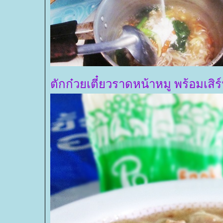
ตักก๋วยเตี๋ยวราดหน้าหมู พร้อมเสิร