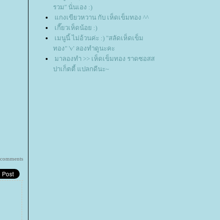
รวม" นั่นเอง :)
กงเขียวหวาน กับ เห็ดเข็มทอง ^^
เกี๊ยวเห็ดน้อย :)
เมนูนี้ ไม่อ้วนค่ะ :) "สลัดเห็ดเข็ม
ทอง" 'v' ลองทำดูนะคะ
มาลองทำ >> เห็ดเข็มทอง ราดซอสส
ปาเก็ตตี้ แปลกดีนะ~
 comments