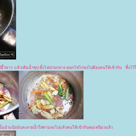
 ซีอิ๊วขาว แล้วเติมน้ำซุป ตั้งไฟปานกลาง ตอกไข่ไก่ลงไปต้องคนให้เข้ากัน ทิ้งไว้ใ
ากนั้นนำแป้งมันละลายน้ำใส่ตามลงไปแล้วคนให้เข้ากันพอเหนียวแล้ว