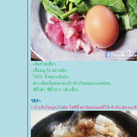
- เส้นก๋วยเตี๋ยว
- เนื้อหมู กุ้ง ปลาหมึก
- ไข่ไก่ น้ำซุป แป้งมัน
- ผัก (เห็ดเข็มทอง คะน้า ข้าวโพดอ่อน แครอท)
- ซีอิ๊วดำ ซีอิ๊วขาว เต้าเจี้ยว
วิธีทำ
1.นำเส้นใหญ่ลงไปผัด ใส่ซีอิ้วดำนิดหน่อยยีให้เข้ากัน ผัดจนเ