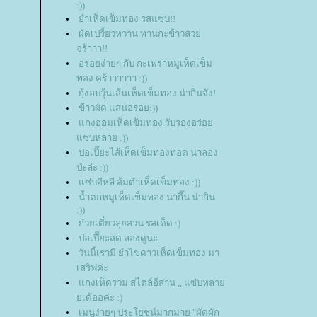
:))
ำเห็ดเข็มทอง รสแซบ!!
ผัดเปรี้ยวหวาน ทานกะข้าวสว
จร้าาา!!
อร่อยง่ายๆ กับ กะเพราหมูเห็ดเข็ม
ทอง คร้าาาาาา :))
กุ้งอบวุ้นเส้นเห็ดเข็มทอง น่ากินจัง!
ข้าวผัด แสนอร่อย:))
กงอ่อมเห็ดเข็มทอง รับรองอร่อ
ซ่บหลาย :))
ปอเปี๊ยะไส้เห็ดเข็มทองทอด น่าลอง
ป่ะล่ะ :))
ซ่บอีหลี ส้มตำเห็ดเข็มทอง :))
น้ำตกหมูเห็ดเข็มทอง น่ากี๊น น่ากิน
:))
ก๋วยเตี๋ยวลุยสวน รสเด็ด :)
ปอเปี๊ยะสด ลองดูนะ
วันนี้เรามี ยำไข่ดาวเห็ดเข็มทอง มา
เสริฟค่ะ
กงเห็ดรวม สไตล์อีสาน ,, แซ่บหลา
เด้ออค่ะ :)
เมนูง่ายๆ ประโยชน์มากมาย "ผัดผัก