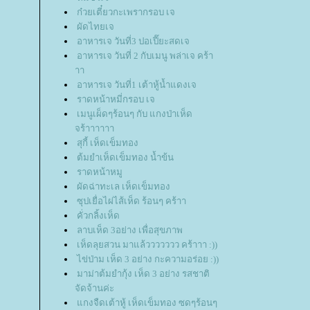
ก๋วยเตี๋ยวกะเพรากรอบ เจ
ผัดไทยเจ
อาหารเจ วันที่3 ปอเปี๊ยะสดเจ
อาหารเจ วันที่ 2 กับเมนู พล่าเจ คร้า
าา
อาหารเจ วันที่1 เต้าหู้น้ำแดงเจ
ราดหน้าหมี่กรอบ เจ
เมนูเผ็ดๆร้อนๆ กับ แกงป่าเห็ด
จร้าาาาาา
สุกี้ เห็ดเข็มทอง
ต้มยำเห็ดเข็มทอง น้ำข้น
ราดหน้าหมู
ผัดฉ่าทะเล เห็ดเข็มทอง
ซุปเยื่อไผ่ไส้เห็ด ร้อนๆ คร้าา
คั่วกลิ้งเห็ด
ลาบเห็ด 3อย่าง เพื่อสุขภาพ
เห็ดลุยสวน มาแล้ววววววว คร้าาา :))
ไข่ป่าม เห็ด 3 อย่าง กะความอร่อย :))
มาม่าต้มยำกุ้ง เห็ด 3 อย่าง รสชาติ
จัดจ้านค่ะ
กงจืดเต้าหู้ เห็ดเข็มทอง ซดๆร้อนๆ