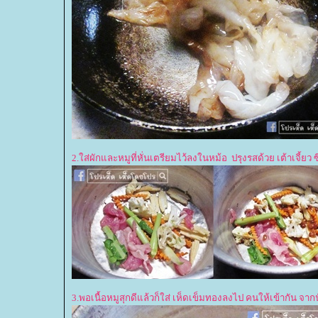
2.ใส่ผักและหมูที่หั่นเตรียมไว้ลงในหม้อ ปรุงรสด้วย เต้าเจี้ยว
3.พอเนื้อหมูสุกดีแล้วก็ใส่ เห็ดเข็มทองลงไป คนให้เข้ากัน จ