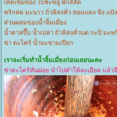
เห็ดเข็มทอง ใบชะพลู ผักสลัด
พริกสด มะนาว ถั่วลิสงคั่ว หอมแดง ขิง แป
ส่วนผสมของน้ำจิ้มเมี่ยง
น้ำตาลปี๊บ น้ำเปล่า ถั่วลิสงคั่วบด กะปิ มะพ
ข่า ตะไคร้ น้ำมะขามเปียก
เราจะเริ่มทำน้ำจิ้มเมี่ยงก่อนเลยนะคะ
ข่าตะไคร้หั่นฝอย นำไปตำให้ละเอียด แล้วจ