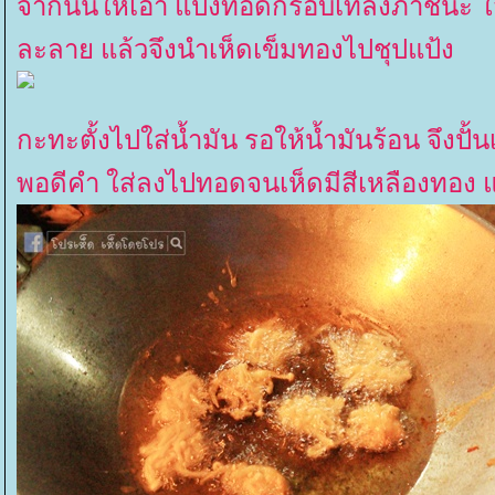
จากนั้นให้เอา แป้งทอดกรอบเทลงภาชนะ ใส่
ละลาย แล้วจึงนำเห็ดเข็มทองไปชุปแป้ง
กะทะตั้งไปใส่น้ำมัน รอให้น้ำมันร้อน จึงป
พอดีคำ ใส่ลงไปทอดจนเห็ดมีสีเหลืองทอง แ