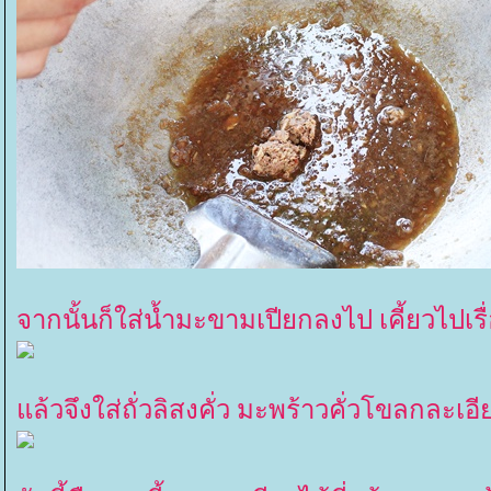
จากนั้นก็ใส่น้ำมะขามเปียกลงไป เคี้ยวไปเรื
ล้วจึงใส่ถั่วลิสงคั่ว มะพร้าวคั่วโขลกละเอี