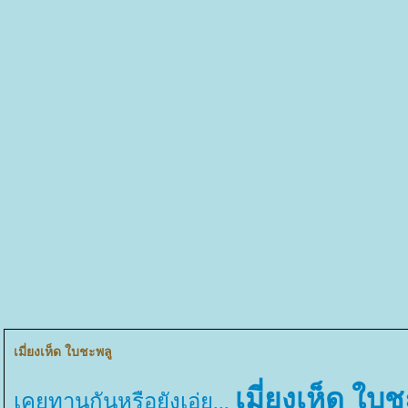
เมี่ยงเห็ด ใบชะพลู
เมี่ยงเห็ด ใบช
เคยทานกันหรือยังเอ่ย,,,