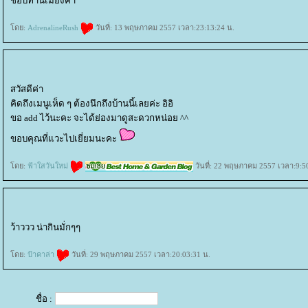
ชอบทานเมี่ยงค้า
ดย:
AdrenalineRush
วันที่: 13 พฤษภาคม 2557 เวลา:23:13:24 น.
สวัสดีค่า
คิดถึงเมนูเห็ด ๆ ต้องนึกถึงบ้านนี้เลยค่ะ อิอิ
ขอ add ไว้นะคะ จะได้ย่องมาดูสะดวกหน่อย ^^
ขอบคุณที่แวะไปเยี่ยมนะคะ
ดย:
ฟ้าใสวันใหม่
วันที่: 22 พฤษภาคม 2557 เวลา:9:5
ว้าววว น่ากินมั่กๆๆ
ดย:
ป้าคาล่า
วันที่: 29 พฤษภาคม 2557 เวลา:20:03:31 น.
ชื่อ :