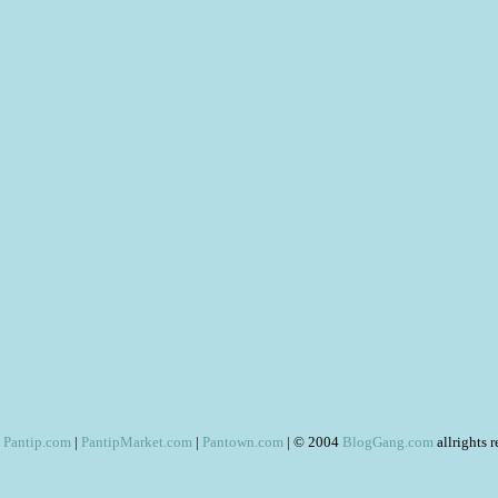
Pantip.com
|
PantipMarket.com
|
Pantown.com
| © 2004
BlogGang.com
allrights 