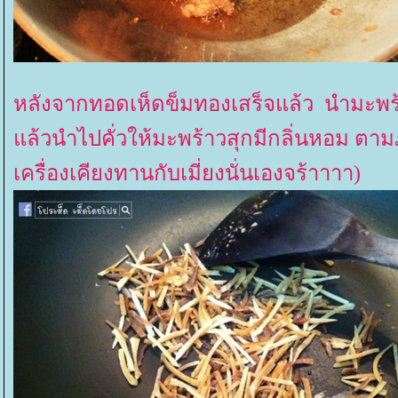
หลังจากทอดเห็ดข็มทองเสร็จแล้ว นำมะพร้า
ล้วนำไปคั่วให้มะพร้าวสุกมีกลิ่นหอม ตามภา
เครื่องเคียงทานกับเมี่ยงนั่นเองจร้าาาา)