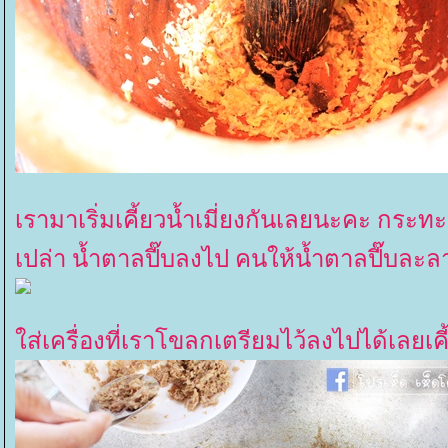
เรามาเริ่มเคี้ยวน้ำเมี่ยงกันเลยนะคะ กระท
เปล่า น้ำตาลปี๊บลงไป คนให้น้ำตาลปี๊บละ
ส่เครื่องที่เราโขลกเตรียมไว้ลงไปได้เลยเคี้