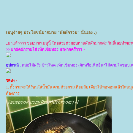
เมนูง่ายๆ ประโยชน์มากมาย "ผัดผักรวม" นั่นเอง :)
,,
มาแล้วววว ชอบมากเมนูนี้ โดยส่วยตัวชอบทานผัดผักมากค่ะ วันนี้เลยทำซ
>> ยกผัดผักรวมใส่ เห็ดเข็มทอง มาฝากคร้าาา ~
อุปกรณ์ :
หน่อไม้ฝรั่ง ข้าวโพด เห็ดเข็มทอง (ผักหรือเห็ดอื่นๆได้ตามใจชอบเลยค่
วิธีทำ :
1. ตั้งกระทะให้ร้อนใส่น้ำมัน ตามด้วยกระเทียมสับ เจียวให้พอหอมแล้วใส่หมู
ต้องการ