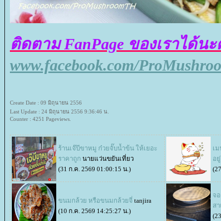
ติดตาม FanPage ของเราได้นะ
www.facebook.com/ProMushr
Create Date : 09 มิถุนายน 2556
Last Update : 24 มิถุนายน 2556 9:36:46 น.
Counter : 4251 Pageviews.
ร้านเจ๊บีขาหมู ก๋วยจั๊บน้ำข้น ให้เยอะ
เมน
ราคาถูก
นายแว่นขยันเที่ยว
อยู
(31 ก.ค. 2569 01:00:15 น.)
(27
จอ
ขนมกล้วย หรือขนมกล้วยจี่
tanjira
สา
(10 ก.ค. 2569 14:25:27 น.)
(23