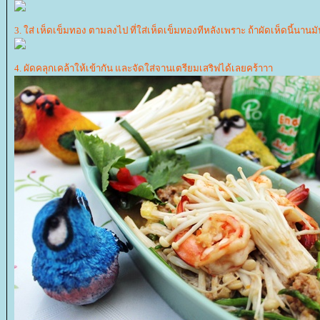
3. ใส่ เห็ดเข็มทอง ตามลงไป ที่ใส่เห็ดเข็มทองทีหลังเพราะ ถ้าผัดเห็ดนี้นา
4. ผัดคลุกเคล้าให้เข้ากัน และจัดใส่จานเตรียมเสริฟได้เลยคร้าาา