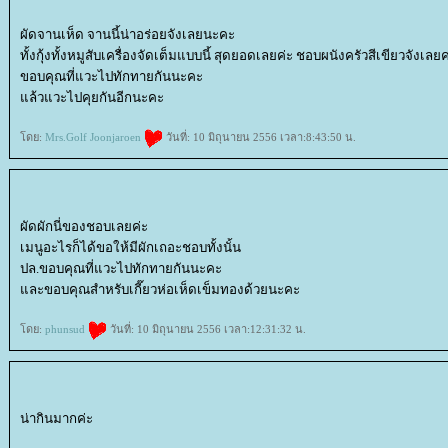
ผัดจานเห็ด จานนี้น่าอร่อยจังเลยนะคะ
ทั้งกุ้งทั้งหมูสับเครื่องจัดเต็มแบบนี้ สุดยอดเลยค่ะ ชอบผนังครัวสีเขียวจังเล
ขอบคุณที่แวะไปทักทายกันนะคะ
ล้วแวะไปคุยกันอีกนะคะ
ดย:
Mrs.Golf Joonjaroen
วันที่: 10 มิถุนายน 2556 เวลา:8:43:50 น.
ผัดผักนี่ของชอบเลยค่ะ
เมนูอะไรก็ได้ขอให้มีผักเถอะชอบทั้งนั้น
ปล.ขอบคุณที่แวะไปทักทายกันนะคะ
ละขอบคุณสำหรับเกี๊ยวห่อเห็ดเข็มทองด้วยนะคะ
ดย:
phunsud
วันที่: 10 มิถุนายน 2556 เวลา:12:31:32 น.
น่ากินมากค่ะ