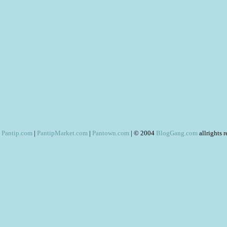
Pantip.com
|
PantipMarket.com
|
Pantown.com
| © 2004
BlogGang.com
allrights 