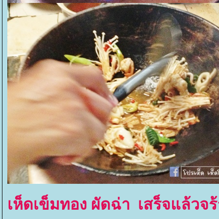
เห็ดเข็มทอง ผัดฉ่า เสร็จแล้วจ