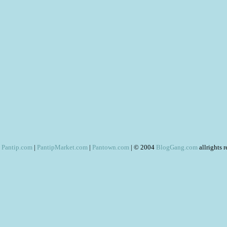
Pantip.com
|
PantipMarket.com
|
Pantown.com
| © 2004
BlogGang.com
allrights 