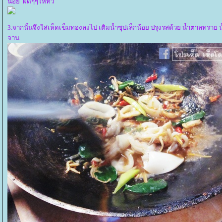
น้อย ผัดๆๆให้ทั่ว
3.จากนั้นจึงใส่เห็ดเข็มทองลงไป เติมน้ำซุปเล็กน้อย ปรุงรสด้วย น้ำตาลทราย น
จาน