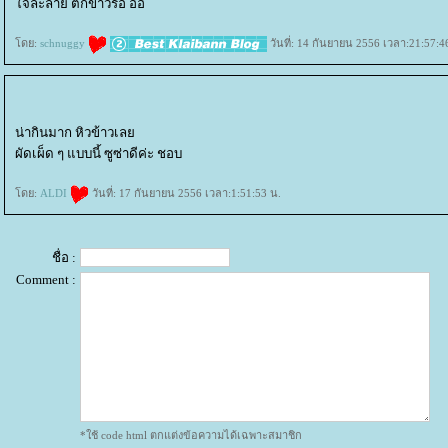
จละลาย ตักข้าวรอ อิอิ
ดย:
schnuggy
วันที่: 14 กันยายน 2556 เวลา:21:57:4
น่ากินมาก หิวข้าวเล
ผัดเผ็ด ๆ แบบนี้ ซูซ่าดีค่ะ ชอบ
ดย:
ALDI
วันที่: 17 กันยายน 2556 เวลา:1:51:53 น.
ชื่อ :
Comment :
*ใช้ code html ตกแต่งข้อความได้เฉพาะสมาชิก