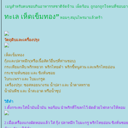
เมนูสำหรับคนชอบกินอาหารรสชาติจัดจ้าน เผ็ดร้อน ถูกอกถูกใจคนที่ชอบอา
ทะเล เห็ดเข็มทอง
”
หอมๆ สมุนไพรมาแล้วคร้า
วัตถุดิบและเครื่องปรุง
เห็ดเข็มทอง
กุ้งและปลาหมึก(หรือเนื้อสัตว์อื่นๆที่ท่านชอบ)
กระเทียมกลีบ พริกหยวก พริกไทยดำ พริกขี้หนูสวน และพริกไทยอ่อน
กระชายหั่นซอย และ ขิงหั่นซอ
บกะเพรา และ ใบมะกรูด
เครื่องปรุง: ซอสหอยนางรม น้ำปลา และ น้ำตาลทรา
น้ำมันพืช และ น้ำสะอาด หรือน้ำซุป
วิธีทำ
1.ตั้งกระทะใส่น้ำมันน้ำมัน พอร้อน นำพริกที่โขลกไว้ ผัดด้วยไฟกลางให้หอม
2.เมื่อเครื่องแกงผัดหอมแล้ว ใส่ กุ้ง ปลาหมึก ใบมะกรู พริกไทยอ่อน ขิงหั่นซอ