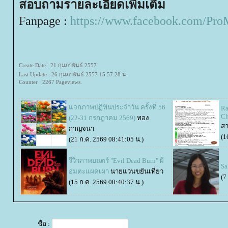
สอบถามรายละเอียดเพิ่มเติม
Fanpage :
https://www.facebook.com/Pr
Create Date : 21 กุมภาพันธ์ 2557
Last Update : 26 กุมภาพันธ์ 2557 15:57:28 น.
Counter : 2267 Pageviews.
จกภาพปฏิทินประจำวัน ครั้งที่ 56
Ra
Ch
(22-31 กรกฎาคม 2569)
ทอง
ส
กาญจนา
(1
(21 ก.ค. 2569 08:41:05 น.)
รีวิวภาพยนตร์ "Evil Dead Burn" ผี
Sa
อมตะแผดเผา
นายแว่นขยันเที่ยว
(7
(15 ก.ค. 2569 00:40:37 น.)
ชื่อ :