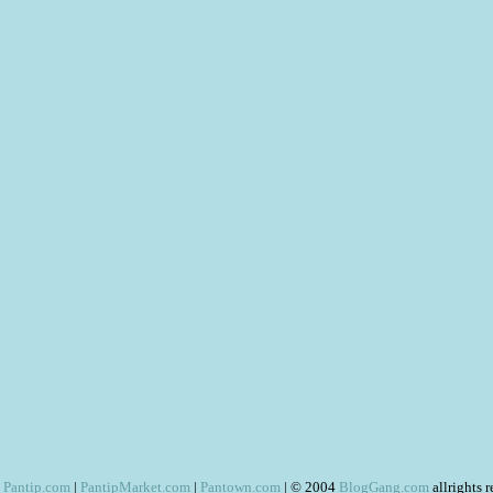
Pantip.com
|
PantipMarket.com
|
Pantown.com
| © 2004
BlogGang.com
allrights 