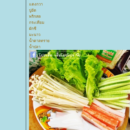
ตงกวา
ปูอัด
พริกสด
กระเทียม
ผักชี
มะนาว
น้ำตาลทรา
น้ำปลา