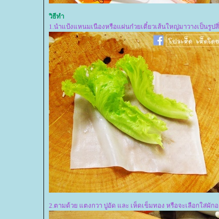
วิธีทำ
1.นำแป้งแหนมเนืองหรือแผ่นก๋วยเตี๋ยวเส้นใหญ่มาวางเป็นรูปส
2.ตามด้วย แตงกวา ปูอัด และ เห็ดเข็มทอง หรือจะเลือกใส่ผัก