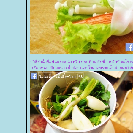
4.วิธีทำน้ำจิ้มกันนะคะ นำ พริก กระเทียม ผักชี รากผักชี จะโขล
ไปนิดหน่อย บีบมะนาว น้ำปลา และน้ำตาลทรายเล็กน้อยคนให้เข้า