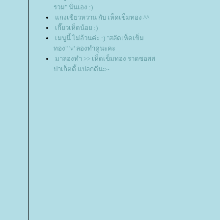
รวม" นั่นเอง :)
กงเขียวหวาน กับ เห็ดเข็มทอง ^^
เกี๊ยวเห็ดน้อย :)
เมนูนี้ ไม่อ้วนค่ะ :) "สลัดเห็ดเข็ม
ทอง" 'v' ลองทำดูนะคะ
มาลองทำ >> เห็ดเข็มทอง ราดซอสส
ปาเก็ตตี้ แปลกดีนะ~