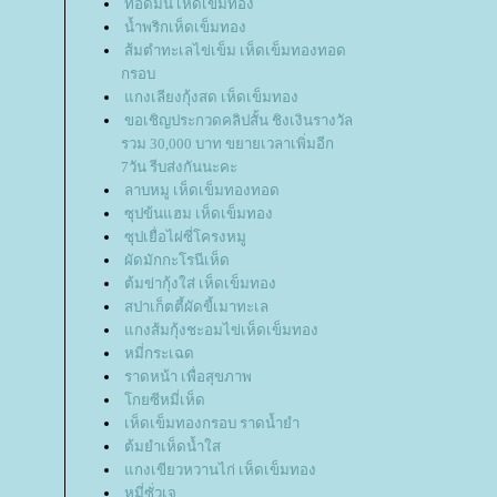
ทอดมัน เห็ดเข็มทอง
น้ำพริกเห็ดเข็มทอง
ส้มตำทะเลไข่เข็ม เห็ดเข็มทองทอด
กรอบ
กงเลียงกุ้งสด เห็ดเข็มทอง
ขอเชิญประกวดคลิปสั้น ชิงเงินรางวัล
รวม 30,000 บาท ขยายเวลาเพิ่มอีก
7วัน รีบส่งกันนะคะ
ลาบหมู เห็ดเข็มทองทอด
ซุปข้นแฮม เห็ดเข็มทอง
ซุปเยื่อไผ่ซี่โครงหมู
ผัดมักกะโรนีเห็ด
ต้มข่ากุ้งใส่ เห็ดเข็มทอง
สปาเก็ตตี้ผัดขี้เมาทะเล
กงส้มกุ้งชะอมไข่เห็ดเข็มทอง
หมี่กระเฉด
ราดหน้า เพื่อสุขภาพ
กยซีหมี่เห็ด
เห็ดเข็มทองกรอบ ราดน้ำยำ
ต้มยำเห็ดน้ำใส
กงเขียวหวานไก่ เห็ดเข็มทอง
หมี่ซั่วเจ