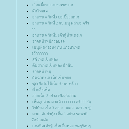
ก๋วยเตี๋ยวกะเพรากรอบ เจ
ผัดไทยเจ
อาหารเจ วันที่3 ปอเปี๊ยะสดเจ
อาหารเจ วันที่ 2 กับเมนู พล่าเจ คร้า
าา
อาหารเจ วันที่1 เต้าหู้น้ำแดงเจ
ราดหน้าหมี่กรอบ เจ
เมนูเผ็ดๆร้อนๆ กับ แกงป่าเห็ด
จร้าาาาาา
สุกี้ เห็ดเข็มทอง
ต้มยำเห็ดเข็มทอง น้ำข้น
ราดหน้าหมู
ผัดฉ่าทะเล เห็ดเข็มทอง
ซุปเยื่อไผ่ไส้เห็ด ร้อนๆ คร้าา
คั่วกลิ้งเห็ด
ลาบเห็ด 3อย่าง เพื่อสุขภาพ
เห็ดลุยสวน มาแล้ววววววว คร้าาา :))
ไข่ป่าม เห็ด 3 อย่าง กะความอร่อย :))
มาม่าต้มยำกุ้ง เห็ด 3 อย่าง รสชาติ
จัดจ้านค่ะ
กงจืดเต้าหู้ เห็ดเข็มทอง ซดๆร้อนๆ