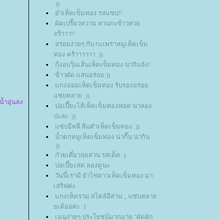
:))
ำเห็ดเข็มทอง รสแซบ!!
ผัดเปรี้ยวหวาน ทานกะข้าวสว
จร้าาา!!
อร่อยง่ายๆ กับ กะเพราหมูเห็ดเข็ม
ทอง คร้าาาาาา :))
กุ้งอบวุ้นเส้นเห็ดเข็มทอง น่ากินจัง!
ข้าวผัด แสนอร่อย:))
กงอ่อมเห็ดเข็มทอง รับรองอร่อ
ซ่บหลาย :))
น้ำอุ่นลง
ปอเปี๊ยะไส้เห็ดเข็มทองทอด น่าลอง
ป่ะล่ะ :))
ซ่บอีหลี ส้มตำเห็ดเข็มทอง :))
น้ำตกหมูเห็ดเข็มทอง น่ากี๊น น่ากิน
:))
ก๋วยเตี๋ยวลุยสวน รสเด็ด :)
ปอเปี๊ยะสด ลองดูนะ
วันนี้เรามี ยำไข่ดาวเห็ดเข็มทอง มา
เสริฟค่ะ
กงเห็ดรวม สไตล์อีสาน ,, แซ่บหลา
เด้ออค่ะ :)
เมนูง่ายๆ ประโยชน์มากมาย "ผัดผัก