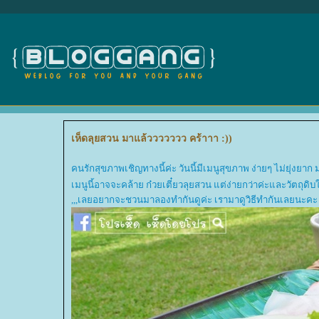
เห็ดลุยสวน มาแล้ววววววว คร้าาา :))
คนรักสุขภาพเชิญทางนี้ค่ะ วันนี้มีเมนูสุขภาพ ง่ายๆ ไม่ยุ่งยาก
เมนูนี้อาจจะคล้าย ก๋วยเตี๋ยวลุยสวน แต่ง่ายกว่าค่ะและวัตถุด
,,,เลยอยากจะชวนมาลองทำกันดูค่ะ เรามาดูวิธีทำกันเลยนะคะ