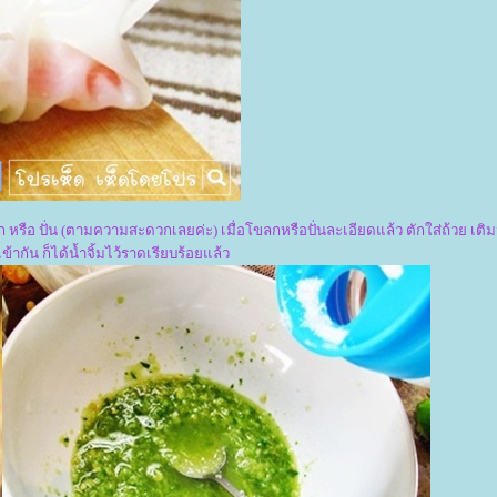
ก หรือ ปั่น (ตามความสะดวกเลยค่ะ) เมื่อโขลกหรือปั่นละเอียดแล้ว ตักใส่ถ้วย เติม
กัน ก็ได้น้ำจิ้มไว้ราดเรียบร้อยแล้ว