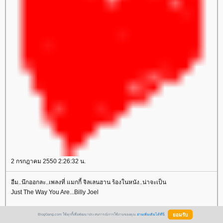
2 กรกฎาคม 2550 2:26:32 น.
อืม..นึกออกละ..เพลงที่ แมกกี้ จิลเลนฮาน ร้องในหนัง..น่าจะเป็น
Just The Way You Are...Billy Joel
(จะใช่มั๊ยนะ...ใครดูแล้วบ้างอ่า..ช่วยยืนยันด้วยค่า..555+)
BlogGang.com ใช้คุกกี้เพื่อพัฒนาประสบการณ์การใช้งานของคุณ
อ่านเพิ่มเติมได้ที่นี่
...