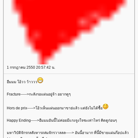
1 กรกฎาคม 2550 20:57:42 น.
อืมมม โอ้วว ว้าววว
Fracture----->กะลังรอแผ่นอยู่จ้า อยากดูๆ
Hors de prix----->โอ้วเห็นแผ่นออกมาขาย่แล้ว แต่ยังไม่ได้ซื้อ
Happy Ending----->อืมมมอันนี้ไม่ค่อยมีแรงจูงใจซะเท่าไหร่ คิดดูก่อนๆ
มหาวิบัติจักรกลสังหารถล่มจักรวาลลล-----> อันนี้ฮามาก ที่นี้มีขายแผ่นก๊อปแล้ว