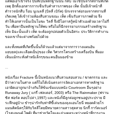
ต่พอเอาเข้าจริง ปืนที่เป็นหลักฐานนั้น กลับ ไม่ใช่ปืนจากสถานที่เกิด
เหตุ อีกทั้งเอกสารการเซ็นรับคำสารภาพของ เท็ด นั้นมีเจ้าหน้าที่
ตำรวจนักสืบ ร็อบ นูเนลลี่ (บิลลี่ เบิร์ค) นักเจรจาต่อรองจากสถานที่
เกิดเหตุ ได้เข้าร่วมห้องสืบสวนขณะ เท็ด เซ็นรับสารภาพด้วย จึง
ทำให้เอกสารนั้นเป็นโมฆะ วิลลี่ จึงมีโอกาสกู้หน้าตัวเองด้วยเวลาไม่กี่
วัน เพื่อหาปืนหลักฐานให้พบ หรือไม่ก็ฉีกจรรยาบรรณสร้างหลักฐาน
เท็จ มิฉะนั้นแล้ว เท็ด จะต้องถูกปล่อยตัวเป็นอิสระ ประวัติการทำงาน
ของเขาก็จะด่างพร้อยไปด้ว
ละทั้งหมดที่เกิดขึ้นนั้นก็ล้วนแล้วแต่มาจากการวางแผนอัน
บยล(และเลือดเย็น)ของ เท็ด วิศวกรโครงสร้างเครื่องบิน ที่มอง
เห็นแม้กระทั่งตำหนิเล็กๆขณะคนอื่นมองข้าม
...
หนังเรื่อง Fracture นี้เป็นหนังแนวสืบสวนสอบสวน / ฆาตกรรม และ
มีว่าความในศาล แต่ก็ไม่ได้เน้นตรงการงัดเอาเอกสารหาหลักฐาน
เอาผิดเอาถูกมาง้างกันให้ข้นเข้มแบบหนัง Courtroom อื่นๆอย่าง
Runaway Jury ( แกรี่ เฟลเดอร์, 2003) หรือ The Rainmaker (ฟราน
ซิส ฟอร์ด คอปโปล่า,1997) และหนังก็มีลูกล่อลูกชนอยู่ประปราย มี
ระทึกอยู่บ้าง ขำๆน่ารักกับท่าทีขี้เล่นของลุงแอนโธนี่ หยอดด้วยโร
มนติคนิดๆให้กับวิลลี่โดยมีทนายความสาวสุดสวย นิกกี้ การ์ดเนอร์
(โรสเอมุนด์ ไพค์) ที่มาช่วยวัดใจและถ่วงดุลระหว่างหน้าที่การงาน