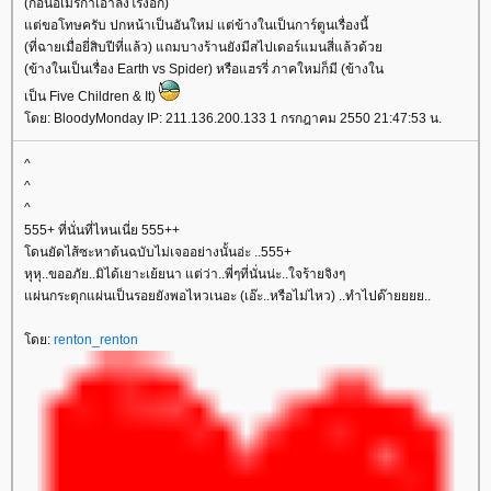
(ก่อนอเมริกาเอาลงโรงอีก)
ต่ขอโทษครับ ปกหน้าเป็นอันใหม่ แต่ข้างในเป็นการ์ตูนเรื่องนี้
(ที่ฉายเมื่อยี่สิบปีที่แล้ว) แถมบางร้านยังมีสไปเดอร์แมนสี่แล้วด้ว
(ข้างในเป็นเรื่อง Earth vs Spider) หรือแฮรรี่ ภาคใหม่ก็มี (ข้างใน
เป็น Five Children & It)
ดย: BloodyMonday IP: 211.136.200.133 1 กรกฎาคม 2550 21:47:53 น.
^
^
^
555+ ที่นั่นที่ไหนเนี่ย 555++
ดนยัดไส้ซะหาต้นฉบับไม่เจออย่างนั้นอ่ะ ..555+
หุหุ..ขออภัย..มิได้เยาะเย้ยนา แต่ว่า..พี่ๆที่นั่นน่ะ..ใจร้ายจิงๆ
ผ่นกระตุกแผ่นเป็นรอยยังพอไหวเนอะ (เอ๊ะ..หรือไม่ไหว) ..ทำไปด๊ายยยย..
ดย:
renton_renton