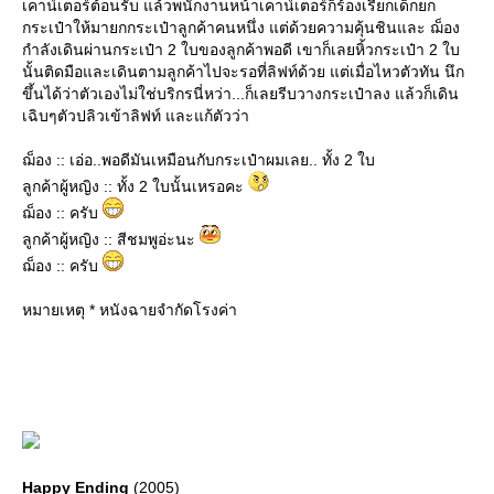
เคาน์เตอร์ต้อนรับ แล้วพนักงานหน้าเคาน์เตอร์ก็ร้องเรียกเด็กยก
กระเป๋าให้มายกกระเป๋าลูกค้าคนหนึ่ง แต่ด้วยความคุ้นชินและ ฌ็อง
กำลังเดินผ่านกระเป๋า 2 ใบของลูกค้าพอดี เขาก็เลยหิ้วกระเป๋า 2 ใบ
นั้นติดมือและเดินตามลูกค้าไปจะรอที่ลิฟท์ด้วย แต่เมื่อไหวตัวทัน นึก
ขึ้นได้ว่าตัวเองไม่ใช่บริกรนี่หว่า...ก็เลยรีบวางกระเป๋าลง แล้วก็เดิน
เฉิบๆตัวปลิวเข้าลิฟท์ และแก้ตัวว่า
ฌ็อง :: เอ่อ..พอดีมันเหมือนกับกระเป๋าผมเลย.. ทั้ง 2 ใบ
ลูกค้าผู้หญิง :: ทั้ง 2 ใบนั้นเหรอคะ
ฌ็อง :: ครับ
ลูกค้าผู้หญิง :: สีชมพูอ่ะนะ
ฌ็อง :: ครับ
หมายเหตุ * หนังฉายจำกัดโรงค่า
Happy Ending
(2005)