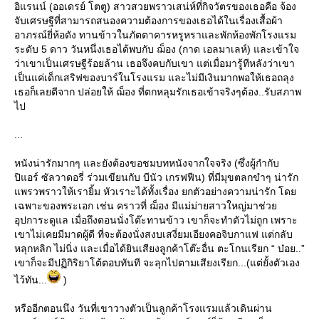
อิแรนน์ (ออเดรย์ โตตู) สาวสวยพราวเสน่ห์ที่กิจวัตรของเธอคือ จ้อง
จับเศรษฐีที่สามารถสนองความต้องการของเธอได้ในเรื่องเสื้อผ้า
อาภรณ์ยี่ห้อดัง ทานข้าวในภัตตาคารหรูหราและพักห้องพักโรงแรม
ระดับ 5 ดาว วันหนึ่งเธอได้พบกับ ฌ็อง (กาด เอลมาเลห์) และเข้าใจ
ว่าเขาเป็นเศรษฐีร้อยล้าน เธอจึงคบกับเขา แต่เมื่อมารู้ทีหลังว่าเขา
เป็นแค่เด็กเสริฟของบาร์ในโรงแรม และไม่มีเงินมากพอให้เธอถลุง
เธอก็เลยตีจาก ปล่อยให้ ฌ็อง ที่ตกหลุมรักเธอเข้าจริงๆต้อง..รับสภาพ
ไป
...
หนังน่ารักมากๆ และยังต้องขอชมบทหนังจากใจจริง (ซึ่งผู้กำกับ
ปิแอร์ ซัลวาดอรี่ ร่วมเขียนกับ บีนัว เกรฟฟีน) ที่มีมุขตลกขำๆ น่ารัก
พรวพราวให้เรายิ้ม หัวเราะได้ทั้งเรื่อง ยกตัวอย่างความน่ารัก โด
เฉพาะของพระเอก เช่น คราวที่ ฌ็อง มีแม่ม่ายสาวใหญ่มาช่ว
อุปการะดูแล เมื่อถึงตอนนั่งโต๊ะทานข้าว เขาก็จะทำตัวไม่ถูก เพราะ
เขาไม่เคยมีมาดผู้ดี ที่จะต้องนั่งสงบเสงี่ยมเอียงคอจิบกาแฟ แต่กลับ
หลุกหลิก ไม่นิ่ง และเมื่อได้ยินเสียงลูกค้าโต๊ะอื่น ตะโกนเรียก “ บ๋อย..”
เขาก็จะมีปฏิกิริยาโต้ตอบทันที จะลุกไปตามเสียงเรียก...(แต่ยั้งตัวเอง
ไว้ทัน...
)
หรืออีกตอนนึง วันที่เขาวางตัวเป็นลูกค้าโรงแรมแล้วเดินผ่าน