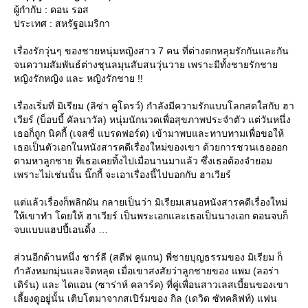
ผู้กำกับ : ดอน รอส
ประเทศ : สหรัฐอเมริกา
เรื่องรักวุ่นๆ ของชายหนุ่มหญิงสาว 7 คน ที่ต่างตกหลุมรักกันและกัน
จนความสัมพันธ์ต่างชุนลมุนสับสนวุ่นวาย เพราะมีทั้งชายรักชา
หญิงรักหญิง และ หญิงรักชาย !!
เรื่องเริ่มที่ มิเรียม (ลิซ่า คูโดรว์) กำลังมีความรักแบบโลกสดใสกับ ฮา
เวียร์ (บ็อบบี้ คัลนาวัล) หนุ่มนักนวดเพื่อสุขภาพประจำตัว แต่วันหนึ่ง
เธอก็ถูก นิคกี้ (เจสซี่ แบรดฟอร์ด) เข้ามาพบและทาบทามเพื่อขอให้
เธอเป็นตัวเอกในหนังสารคดีเรื่องใหม่ของเขา ด้วยการชวนเธอออก
ตามหาลูกชาย ที่เธอเคยทิ้งไปเมื่อนานมาแล้ว ซึ่งเธอต้องจำยอม
เพราะไม่เช่นนั้น นิ๊กกี้ จะเอาเรื่องนี้ไปบอกกับ ฮาเวียร์
ต่แล้วเรื่องก็พลิกผัน กลายเป็นว่า มิเรียมเสนอหนังสารคดีเรื่องใหม่
ห้เขาทำ โดยให้ ฮาเวียร์ เป็นพระเอกและเธอเป็นนางเอก ตอนจบก็
จบแบบแฮปปี้เอนดิ้ง
ส่วนอีกด้านหนึ่ง ชาร์ลี (สตีฟ คูแกน) พี่ชายบุญธรรมของ มิเรียม ก็
กำลังหมกมุ่นและจิตหลุด เมื่อเขาสงสัยว่าลูกชายของ แพม (ลอร่า
เดิร์น) และ ไดแอน (ซาร่าห์ คลาร์ค) ที่คู่เพื่อนสาวเลสเบี้ยนของเขา
เลี้ยงดูอยู่นั้น เติบโตมาจากสเปิร์มของ กิล (เดวิด ซัทคลิฟท์) แฟน