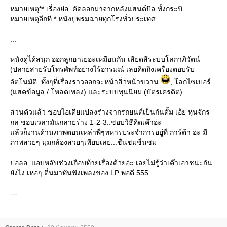
หมายเหตุ** เรื่องย่อ..คัดลอกมาจากหลังแฮนด์บิล ทั้งกระบิ
หมายเหตุอีกที * หนังปูพรมฉายทุกโรงทั่วประเทศ
...
หนังดูได้สนุก ออกลูกฮาเยอะเหมือนกัน เสียดสีระบบโลกาภิวัตน์
(ปลายสายรับโทรศัพท์อย่างไร้อารมณ์ เลยคิดถึงเครื่องตอบรับ
อัตโนมัติ..ทั้งๆที่เรื่องราวออกจะหน้าสิ่วหน้าขวาน
, โลกไซเบอร์
(แฮคข้อมูล / โหลดเพลง) และระบบทุนนิยม (บัตรเครดิต)
ส่วนตัวแล้ว ชอบไอเดียแปลงร่างจากรถยนต์เป็นกันดั้ม เอ้ย หุ่นจักร
กล ชอบเวลามันกลายร่าง 1-2-3..ชอบวิธีคิดเค๊าอ่ะ
ล้วก็งานด้านภาพตอนเหล่าพี่ๆทหารประจำการอยู่ที่ การ์ต้า อ่ะ มี
ภาพสวยๆ มุมกล้องสวยๆเพียบเลย...ชื่นชมชื่นชม
ปอลอ. แอบหลับช่วงเกือบท้ายเรื่องด้วยอ่ะ เลยไม่รู้ว่าเค๊าเอาชนะกัน
ังไง เหอๆ ตื่นมาทันฟังเพลงของ LP พอดี 555
---