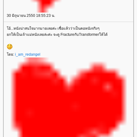
30 มิถุนายน 2550 18:55:23 น.
อ้...หนังน่าสนใจมากมายเลยค่ะ เชื่อแล้วว่าเป็นคอหนังจริงๆ
กให้เป็นเจ้าแม่หนังเลยล่ะค่ะ จะดู FractureกับTransformerให้ได้
ดย:
i_am_redangel