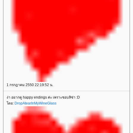
1 กรกฎาคม 2550 22:19:52 น.
ง่า อยากดู happy endings ค่ะ เพราะชอบลิซ่า :D
ดย:
DropAtearInMyWineGlass