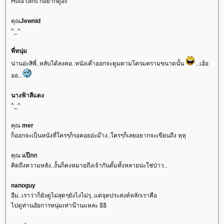
Hula Girls ก็อยากดูอ่ะ
คุณ
Jewnid
^_^
พี่หนุ่ม
น่านอ่ะสิพี่..หลับได้ลงคอ..หนังเค๊าออกจะตูมตามโครมครามขนาดนั้น
...เฮ้อ
ออ...
นางฟ้าสีแดง
^_^
คุณ
mer
ก็ออกจะเป็นหนังที่ใครๆก็รอคอยอ่ะม๊าง..ใครๆก็เลยอยากจะเขียนถึง หุหุ
คุณ
ป๊กก
คิดถึงความหลัง..งั้นก็คงหมายถึงเจ้ากันดั้มทั้งหลายน่ะใช่ป่าว..
nanoguy
อืม..เราว่าก็ยังดูไม่สุดๆยังไงไม่รุ..แต่จุดประสงค์หลักเราคือ
ไปดูท่านอัยการหนุ่มเท่าน๊านแหละ อิอิ