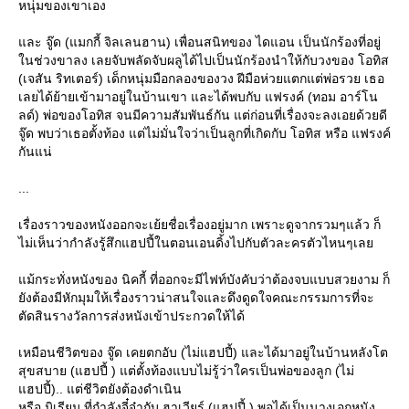
หนุ่มของเขาเอง
ละ จู๊ด (แมกกี้ จิลเลนฮาน) เพื่อนสนิทของ ไดแอน เป็นนักร้องที่อยู่
นช่วงขาลง เลยจับพลัดจับผลูได้ไปเป็นนักร้องนำให้กับวงของ โอทิส
(เจสัน ริทเตอร์) เด็กหนุ่มมือกลองของวง ฝีมือห่วยแตกแต่พ่อรวย เธอ
เลยได้ย้ายเข้ามาอยู่ในบ้านเขา และได้พบกับ แฟรงค์ (ทอม อาร์โน
ลด์) พ่อของโอทิส จนมีความสัมพันธ์กัน แต่ก่อนที่เรื่องจะลงเอยด้วยดี
จู๊ด พบว่าเธอตั้งท้อง แต่ไม่มั่นใจว่าเป็นลูกที่เกิดกับ โอทิส หรือ แฟรงค์
กันแน่
...
เรื่องราวของหนังออกจะเย้ยชื่อเรื่องอยู่มาก เพราะดูจากรวมๆแล้ว ก็
ไม่เห็นว่ากำลังรู้สึกแฮปปี้ในตอนเอนดิ้งไปกับตัวละครตัวไหนๆเล
ม้กระทั่งหนังของ นิคกี้ ที่ออกจะมีไฟท์บังคับว่าต้องจบแบบสวยงาม ก็
ังต้องมีหักมุมให้เรื่องราวน่าสนใจและดึงดูดใจคณะกรรมการที่จะ
ตัดสินรางวัลการส่งหนังเข้าประกวดให้ได้
เหมือนชีวิตของ จู๊ด เคยตกอับ (ไม่แฮปปี้) และได้มาอยู่ในบ้านหลังโต
สุขสบาย (แฮปปี้ ) แต่ตั้งท้องแบบไม่รู้ว่าใครเป็นพ่อของลูก (ไม่
ฮปปี้).. แต่ชีวิตยังต้องดำเนิน
หรือ มิเรียม ที่กำลังจี๋จ๋ากับ ฮาเวียร์ (แฮปปี้ ) พอได้เป็นนางเอกหนัง