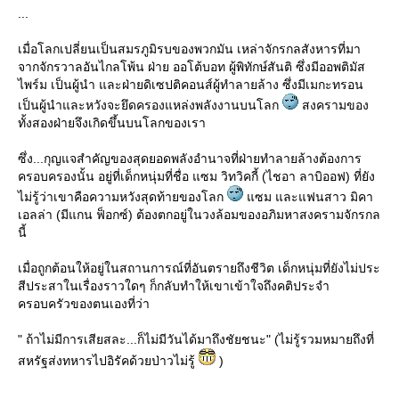
...
เมื่อโลกเปลี่ยนเป็นสมรภูมิรบของพวกมัน เหล่าจักรกลสังหารที่มา
จากจักรวาลอันไกลโพ้น ฝ่าย ออโต้บอท ผู้พิทักษ์สันติ ซึ่งมีออพติมัส
ไพร์ม เป็นผู้นำ และฝ่ายดิเซปติคอนส์ผู้ทำลายล้าง ซึ่งมีเมกะทรอน
เป็นผู้นำและหวังจะยึดครองแหล่งพลังงานบนโลก
สงครามของ
ทั้งสองฝ่ายจึงเกิดขึ้นบนโลกของเรา
ซึ่ง...กุญแจสำคัญของสุดยอดพลังอำนาจที่ฝ่ายทำลายล้างต้องการ
ครอบครองนั้น อยู่ที่เด็กหนุ่มที่ชื่อ แซม วิทวิคกี้ (ไชอา ลาบิออฟ) ที่ยัง
ไม่รู้ว่าเขาคือความหวังสุดท้ายของโลก
ซม และแฟนสาว มิคา
เอลล่า (มีแกน ฟ็อกซ์) ต้องตกอยู่ในวงล้อมของอภิมหาสงครามจักรกล
นี้
เมื่อถูกต้อนให้อยู่ในสถานการณ์ที่อันตรายถึงชีวิต เด็กหนุ่มที่ยังไม่ประ
สีประสาในเรื่องราวใดๆ ก็กลับทำให้เขาเข้าใจถึงคติประจำ
ครอบครัวของตนเองที่ว่า
" ถ้าไม่มีการเสียสละ...ก็ไม่มีวันได้มาถึงชัยชนะ" (ไม่รู้รวมหมายถึงที่
สหรัฐส่งทหารไปอิรัคด้วยป่าวไม่รู้
)