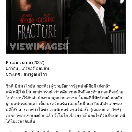
F r a c t u r e
(2007)
ผู้กำกับ : เกรกอรี่ ฮอปลิท
ประเทศ : สหรัฐอเมริกา
วิลลี่ บีชัม (ไรอัน กอสลิ่ง) ผู้ช่วยอัยการรัฐหนุ่มฝีมือดี เก่งกล้า
พ้(คดี)ไม่เป็น ตกปากรับคำว่าคดีความคดีหนึ่งส่งท้าย ก่อนที่จะย้า
ไปทำงานให้กับสำนักงานกฎหมายเอกชน โดยคดีนี้มีพร้อมด้วยหลัก
ฐานแน่นหนาและ เท็ด ครอว์ฟอร์ด (แอนโธนี่ ฮอปกินส์)จำเลยของ
คดีก็รับสารภาพว่าได้ฆ่า เจนนิเฟอร์ ครอว์ฟอร์ด (เอมเบธ ดาวิทซ์)
ภรรยาของเขาเองด้วยแล้ว จึงไม่ใช่เรื่องยากเย็นอะไรที่วิลลี่จะจบคดี
ได้ในเวลาอันสั้น