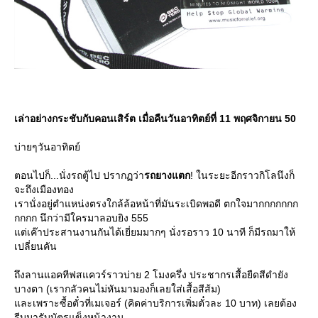
เล่าอย่างกระชับกับคอนเสิร์ต เมื่อคืนวันอาทิตย์ที่ 11 พฤศจิกายน 50
บ่ายๆวันอาทิตย์
ตอนไปก็...นั่งรถตู้ไป ปรากฏว่า
รถยางแตก
! ในระยะอีกราวกิโลนึงก็
จะถึงเมืองทอง
เรานั่งอยู่ตำแหน่งตรงใกล้ล้อหน้าที่มันระเบิดพอดี ตกใจมากกกกกกก
กกกก นึกว่ามีใครมาลอบยิง 555
ต่เค๊าประสานงานกันได้เยี่ยมมากๆ นั่งรอราว 10 นาที ก็มีรถมาให้
เปลี่ยนคัน
ถึงลานแอคทีฟสแควร์ราวบ่าย 2 โมงครึ่ง ประชากรเสื้อยืดสีดำยัง
บางตา (เรากลัวคนไม่หันมามองก็เลยใส่เสื้อสีส้ม)
ละเพราะซื้อตั๋วที่เมเจอร์ (คิดค่าบริการเพิ่มตั๋วละ 10 บาท) เลยต้อง
รีบมารับบัตรแข็งหน้างาน