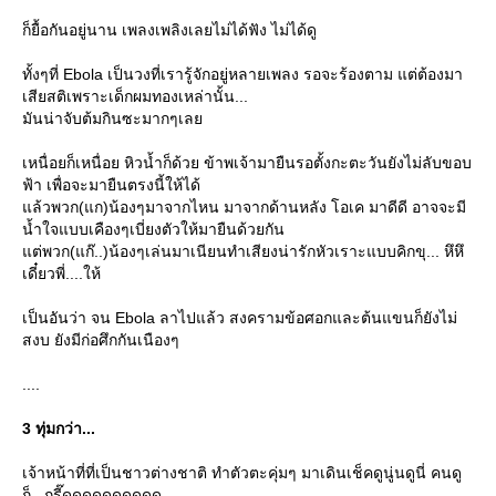
ก็ยื้อกันอยู่นาน เพลงเพลิงเลยไม่ได้ฟัง ไม่ได้ดู
ทั้งๆที่ Ebola เป็นวงที่เรารู้จักอยู่หลายเพลง รอจะร้องตาม แต่ต้องมา
เสียสติเพราะเด็กผมทองเหล่านั้น...
มันน่าจับต้มกินซะมากๆเล
เหนื่อยก็เหนื่อย หิวน้ำก็ด้วย ข้าพเจ้ามายืนรอตั้งกะตะวันยังไม่ลับขอบ
ฟ้า เพื่อจะมายืนตรงนี้ให้ได้
ล้วพวก(แก)น้องๆมาจากไหน มาจากด้านหลัง โอเค มาดีดี อาจจะมี
น้ำใจแบบเคืองๆเบี่ยงตัวให้มายืนด้วยกัน
ต่พวก(แก๊..)น้องๆเล่นมาเนียนทำเสียงน่ารักหัวเราะแบบคิกขุ... หึหึ
เดี๋ยวพี่....ให้
เป็นอันว่า จน Ebola ลาไปแล้ว สงครามข้อศอกและต้นแขนก็ยังไม่
สงบ ยังมีก่อศึกกันเนืองๆ
....
3 ทุ่มกว่า...
เจ้าหน้าที่ที่เป็นชาวต่างชาติ ทำตัวตะคุ่มๆ มาเดินเช็คดูนู่นดูนี่ คนดู
ก็...กรี๊ดดดดดดดดดด