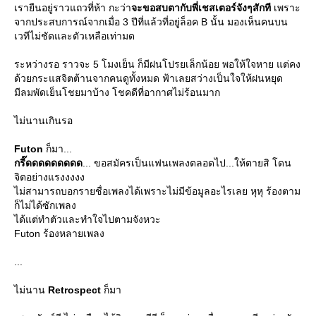
เรายืนอยู่ราวแถวที่ห้า กะว่า
จะขอสบตากับพี่เชสเตอร์จังๆสักที
เพราะ
จากประสบการณ์จากเมื่อ 3 ปีที่แล้วที่อยู่ล็อค B นั้น มองเห็นคนบน
เวทีไม่ชัดและตัวเหลือเท่ามด
ระหว่างรอ ราวจะ 5 โมงเย็น ก็มีฝนโปรยเล็กน้อย พอให้ใจหาย แต่คง
ด้วยกระแสจิตต้านจากคนดูทั้งหมด ฟ้าเลยสว่างเป็นใจให้ฝนหยุด
มีลมพัดเย็นโชยมาบ้าง โชคดีที่อากาศไม่ร้อนมาก
ไม่นานเกินรอ
Futon
ก็มา...
กรี๊ดดดดดดดดด
... ขอสมัครเป็นแฟนเพลงตลอดไป...ให้ตายสิ โดน
จิตอย่างแรงงงงง
ไม่สามารถบอกรายชื่อเพลงได้เพราะไม่มีข้อมูลอะไรเลย หุหุ ร้องตาม
ก็ไม่ได้ซักเพลง
ได้แต่ทำตัวและทำใจไปตามจังหวะ
Futon ร้องหลายเพลง
...
ไม่นาน
Retrospect
ก็มา