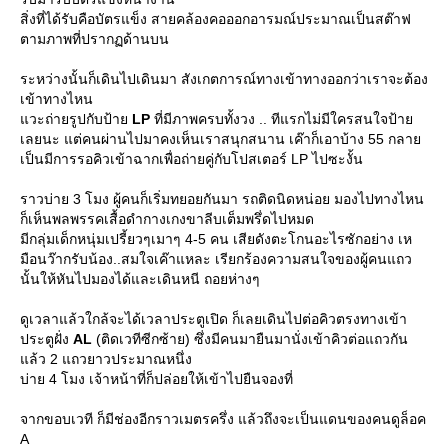
สิ่งที่ได้รับคือบัตรแข็ง สายคล้องคอออกอารมณ์ประมาณเป็นสต๊าฟ
ตามภาพที่ปรากฏด้านบน
ระหว่างนั้นก็เดินไปเดินมา สังเกตการณ์ทางเข้าทางออกว่าเราจะต้อง
เข้าทางไหน
วะถ่ายรูปกับป้า
LP
ที่มีภาพครบทั้งวง .. ทีแรกไม่มีใครสนใจป้า
เลยนะ แต่คนผ่านไปมาคงเห็นเราสนุกสนาน เค๊าก็เอาบ้าง 55 กลา
เป็นมีการรอคิวเข้าฉากเพื่อถ่ายคู่กับโปสเตอร์ LP ไปซะงั้น
ราวบ่าย 3 โมง ผู้คนก็เริ่มทยอยกันมา รถติดนิดหน่อย มองไปทางไหน
ก็เห็นพลพรรคเสื้อดำกางเกงขาลีบเต็มพรึ่ดไปหมด
มีกลุ่มเด็กหนุ่มเปรี้ยวๆเมาๆ 4-5 คน เสียดังตะโกนอะไรซักอย่าง เห
มือนว๊ากรับน้อง..สมใจเค๊าแหละ เรียกร้องความสนใจของผู้คนแถว
นั้นให้หันไปมองได้และเดินหนี ถอยห่างๆ
ดูเวลาแล้วใกล้จะได้เวลาประตูเปิด ก็เลยเดินไปต่อคิวตรงทางเข้า
ประตูฝั่ง
AL
(ติดเวทีซีกซ้าย) ซึ่งมีคนมายืนมานั่งเข้าคิวต่อแถวกัน
ล้ว 2 แถวยาวประมาณหนึ่ง
บ่าย 4 โมง เจ้าหน้าที่ก็ปล่อยให้เข้าไปยืนจองที่
จากขอบเวที ก็มีช่องอีกราวเมตรครึ่ง แล้วถึงจะเป็นแดนของคนดูล็อค
A