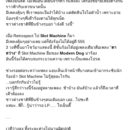
เพลงมันส์ดี ไม่เหมือนได้ยินจากทีวี ก็แหงล่ะ เครื่องขยายเสียงต่างกัน
ราวฟ้ากับเหวขนาดนั้น
มีเพลงคุ้นๆ ที่เราพอจะงึมงำได้บ้าง แต่ตัดสินใจไม่ดำน้ำ เพราะอา
น้องๆข้างๆที่เค๊าร้องตามได้ทุกเม็ด
ชาวต่างชาติที่ยืนข้างๆบอก "เจ๋งดี วงนี้"
เมื่อ Retrospect ไป
Slot Machine
ก็มา
มีเพลงคุ้นๆอย่างเคย แต่ก็ยังร้องไม่ได้อยู่ดี 555
3 วงที่ขึ้นมาโชว์มาแสดงนี้ ดิชั้นร้องได้อยู่เพลงเดียวคือเพลง "
ตา
สว่าง
" ที่ Slot Machine ยืมของ
Modern Dog
มาร้อง
อันนี้ร้องได้ครบจบกระบวนความ เพราะเป็นเพลงโปรด
ช่วงรอยต่อระหว่างเพลง แอบเห็นเจ้าหน้าที่บางคนเข้ามากระซิบนัก
ร้องนำ Slot Machine ไม่รู้คุยอะไรกัน
...บอกรักกันป่าวไม่รู้
เรารู้สึกว่าวงนี้ร้องอยู่หลายเพลง..ช้าบ้าง มันส์บ้าง แล้วก็ถึงเวลาที่
เค๊าต้องลง
ชาวต่างชาติที่ยืนข้างๆคนเดิมบอก เออ...ไปซะที
หมะ..พี่ก็...รู้น่าว่ารอ LP...... ใจเย็นดี๊
....
เวทีว่างลง ทิ้งระยะห่างไปนานผิดปกติ