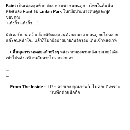
Faint
เป็นเพลงสุดท้าย ส่งลาประชาชนคนดูชาวไทยในคืนนั้น
หลังเพลง Faint จบ
Linkin Park
บกมือบ๋ายบายคนดูและพูด
ขอบคุณ
"แต้งกิ้ว แต้งกิ้ว...."
มิสเตอร์ฮาน คว้ากล้องดิจิตอลส่วนตัวออกมาถ่ายคนดู กดไปหลา
ช๊ะจนหนำใจ...แล้วก็โบกมือบ๋ายบายกันอีกรอบ เดินเข้าหลังเวที
+ +
สิ้นสุดการรอคอยแล้วจริงๆ
หลังจากมองตามหลังเชสเตอร์เดิน
เข้าไปหลังเวที จนลับหายไปจากสายตา
...
...
From The Inside
:: LP :: ถ่ายเอง คุณภาพก็..ไม่ค่อยดีเพราะ
บันทึกด้วยมือถือ