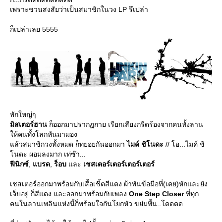
เพราะชวนสงสัยว่าเป็นสมาชิกในวง LP รึเปล่า
ก็เปล่าเลย 5555
พักใหญ่ๆ
มิสเตอร์ฮาน
ก็ออกมาปรากฏกาย เรียกเสียงกรีดร้องจากคนทั้งลาน
ห้คนทั้งโลกหันมามอง
ล้วสมาชิกวงทั้งหมด ก็ทยอยกันออกมา
ไมค์ ชิโนดะ
// โอ...ไมค์ ชิ
นดะ ผอมลงมาก เท่ซ๊า...
ฟีนิกซ์
,
บรด
,
ร็อบ
ละ
เชสเตอร์เตอร์เตอร์เตอร์
เชสเตอร์ออกมาพร้อมกับเสื้อเชิ้ตสีแดง ผ้าพันข้อมือที่(เคย)หักและยัง
เจ็บอยู่ ก็สีแดง และออกมาพร้อมกับเพลง
One Step Closer
ที่ทุก
คนในลานเพลินแห่งนี้ก็พร้อมใจกันโยกหัว ขย่มพื้น..โดดดด