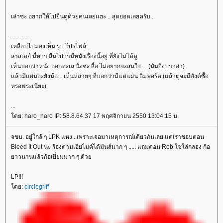
เล่าซะ อยากให้ไปยืนดูด้วยคนเลยเเฮะ .. สุดยอดเลยครับ ..
............
เหลือบไปมองเห็น รูป โปรไฟล์ ..
ลาสเดย์ นี่หว่า ลืมไปว่ามีหนังเรื่องนี้อยู่ ที่ยังไม่ได้ดู
เห็นบอกว่าหนัง ออกทะเล นิ่งซะ สื่อ ไม่อยากจะสนใจ ... (มันจิงป่าวอ่า)
ล้วมีแผ่นอะยังน้อ... เห็นหลายๆ ที่บอกว่ามีแต่แผ่น อิมพอร์ต (แล้วตูจะมีตังค์ซื้อ
หรอฟระเนียะ)
...
ดย: haro_haro IP: 58.8.64.37 17 พฤศจิกายน 2550 13:04:15 น.
จขบ. อยู่ใกล้ ๆ LPK แหง...เพราะเจอมาเหตุการณ์เดียวกันเลย แต่เราชอบตอน
Bleed It Out นะ ร้องตามเฮียไมค์ได้มันส์มาก ๆ ..... แถมตอน Rob โซโล่กลอง ก้อ
าวนานแล้วก้อเยี่ยมมาก ๆ ด้ว
LP!!!
ดย:
circlegriff