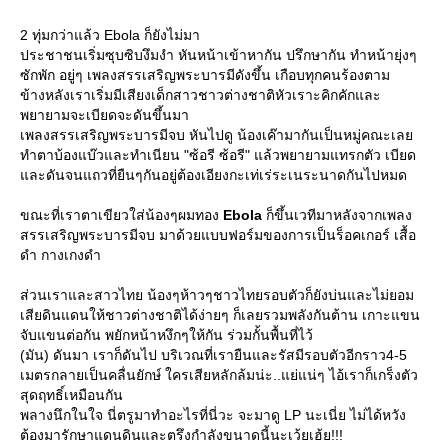
2 ทุ่มกว่าแล้ว Ebola ก็ยังไม่มา
ประชาชนเริ่มซุบซิบงึมงำ หันหน้าเข้าหากัน ปรึกษากัน ทำหน้ายุ่งๆ
ซักพัก อยู่ๆ เพลงสรรเสริญพระบารมีดังขึ้น เกือบทุกคนร้องตาม
ข้างหลังเราเริ่มมีเสียงเด็กสาวชาวต่างชาติหัวเราะคิกคักและ
พยายามจะเบียดจะดันขึ้นมา
เพลงสรรเสริญพระบารมีจบ หันไปดู น้องเค๊ามากันเป็นหมู่คณะเล
ทำตาบ้องแบ๊วและทำเนียน "ซ้อรี ซ้อรี" แล้วพยายามแทรกตัว เบียด
ละดันจนแถวที่ยืนๆกันอยู่ต้องเอียงกะเท่เร่ระเนระนาดกันไปหมด
ขณะที่เราตาเขียวใส่น้องๆผมทอง
Ebola
ก็ขึ้นเวทีมาหลังจากเพลง
สรรเสริญพระบารมีจบ มาด้วยแบบฟอร์มของการเป็นร็อคเกอร์ เสื้อ
ดำ กางเกงดำ
ส่วนเราและสาวไทย น้องๆห้าวๆชาวไทยรอบตัวก็ยังบ่นและไม่ยอม
เสียดินแดนให้ชาวต่างชาติได้ง่ายๆ ก็เลยรวมพลังกันต้าน เกาะแขน
จับแขนต่อกัน พยักหน้าหงึกๆให้กัน ร่วมกั้นพื้นที่ไว้
(มัน) ดันมา เราก็ดันไป บริเวณที่เรายืนและรัสมีรอบตัวอีกราว4-5
เมตรกลายเป็นคลื่นยักษ์ ใครเสียหลักล้มน่ะ..แย่แน่ๆ ไอ้เราก็เกร็งตัว
สุดฤทธิ์เหมือนกัน
พลางนึกในใจ นี่ตรูมาทำอะไรที่นี่วะ จะมาดู LP นะเนี่ย ไม่ได้หวัง
ต้องมารักษาแดนดินและตรึงกำลังขนาดนี้นะเว้ยเฮ้ย!!!