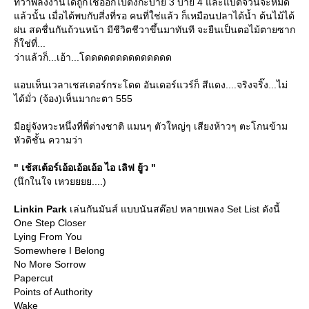
ที่ว่าพลังงานได้ถูกใช้ออกไปตั้งกะบ่าย 3 บ่าย 4 และแบตจวนจะหมด
ล้วนั้น เมื่อได้พบกับสี่งที่รอ คนที่ใช่แล้ว ก็เหมือนปลาได้น้ำ ต้นไม้ได้
ฝน สดชื่นกันถ้วนหน้า มีชีวิตชีวาขึ้นมาทันที จะยืนเป็นตอไม้ตายซาก
ก็ใช่ที่...
ว่าแล้วก็...เอ้า...โดดดดดดดดดดดดดด
อบเห็นเวลาเชสเตอร์กระโดด อันเดอร์แวร์ก็ สีแดง....จริงจริ๊ง...ไม่
ได้มั่ว (จ้อง)เห็นมากะตา 555
มีอยู่จังหวะหนึ่งที่พี่ต่างชาติ แมนๆ ตัวใหญ่ๆ เสียงห้าวๆ ตะโกนข้าม
หัวดิชั้น ความว่า
" เช้สเต้อร์เอ้อเอ้อเอ้อ ไอ เลิฟ ยู้ว "
(นึกในใจ เหวยยยย....)
Linkin Park
เล่นกันมันส์ แบบนันสต๊อป หลายเพลง Set List ดังนี้
One Step Closer
Lying From You
Somewhere I Belong
No More Sorrow
Papercut
Points of Authority
Wake