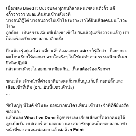
เมื่อเพลง Bleed It Out จบลง ทุกคนก็ลาแฟนเพลง แต้งกิ้ว แต๊
งกิ้วววววว ทยอยเดินกันเข้าหลังเวที
บางคนก็รู้ไต๋ บางคนอาจไม่เข้าใจ เพราะเราได้ยินเสียงคนบ่น ไรวะ
ไรวะ
ถูกต้อง...เป็นธรรมเนียมที่เมื่อเขาเข้าไปกันแล้ว(แสร้งว่าจบแล้ว) เรา
ก็ต้องร้องเรียกเขาออกมาอีกครั้ง
ถึงแม้จะรู้อยู่แก่ใจว่าเดี๋ยวเค๊าต้องออกมา แต่เราก็รู้สึกว่า...ก็อยากจะ
ตะโกนเรียกให้ออกมา จากใจจริงๆ ไม่ใช่แค่ทำตามธรรมเนียมที่เค
ึดถือปฏิบัติ
กลัวพวกเค๊าจะไม่ออกมาเหมือนกัน....ก็เลยต้องร้องเรียกหา
ขณะนั้น เจ้าหน้าที่ต่างชาติบางคนก็มาเก็บนู่นเก็บนี่ ถอดปลั๊กและ
เสียบเข้าที่เดิม (ฮา...อันนี้แซวเค๊าน่ะ)
...
พักใหญ่ๆ พี่ไมค์ ชิโนดะ ออกมาก่อนใครเพื่อน เข้าประจำที่ที่คีย์บอร์ด
ของแก..
ล้วเพลง
What I’ve Done
ก็ถูกบรรเลง เรียกเสียงกรี๊ดจากคนดูได้
ลูกเบ้อเริ่ม เชสเตอร์ ตามออกมา และสมาชิกทุกคนก็ทยอยออกมาทำ
หน้าที่ของตนจนเพลงจบ แล้วต่อด้ว
Faint
...