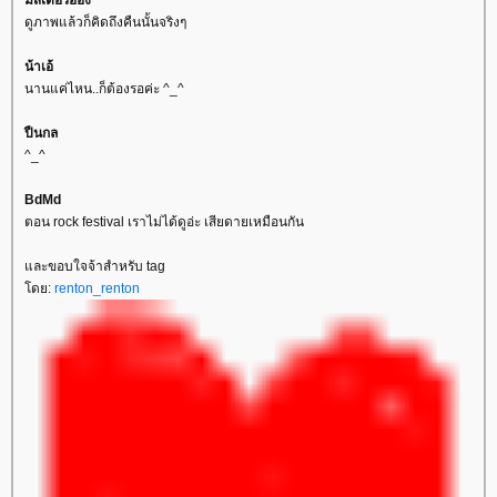
ดูภาพแล้วก็คิดถึงคืนนั้นจริงๆ
น้าเอ้
นานแค่ไหน..ก็ต้องรอค่ะ ^_^
ปืนกล
^_^
BdMd
ตอน rock festival เราไม่ได้ดูอ่ะ เสียดายเหมือนกัน
ละขอบใจจ้าสำหรับ tag
ดย:
renton_renton