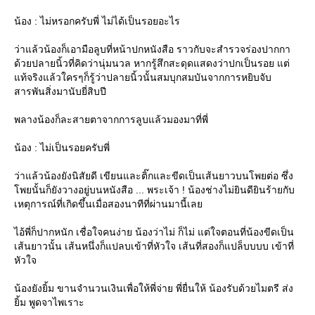
น้อง : ไม่หรอกครับพี่ ไม่ได้เป็นรอยอะไร
ว่าแล้วน้องก็เอามือลูบที่หน้าปกหนังสือ ราวกับจะสำรวจร่องปากกา
ด้วยปลายนิ้วที่คิดว่านุ่มนวล หากรู้สึกสะดุดแสดงว่าปกเป็นรอย แต่
ท้จริงแล้วใครๆก็รู้ว่าปลายนิ้วนั้นสมบุกสมบันจากการหยิบจับ
สารพันสิ่งมานับยี่สิบปี
พลางน้องก็ละสายตาจากการลูบแล้วมองมาที่พี่
น้อง : ไม่เป็นรอยครับพี่
ว่าแล้วน้องยังนิสัยดี เขียนและติ๊กและขีดเป็นเส้นยาวบนโพยต่อ ซึ่ง
พยนั้นก็ยังวางอยู่บนหนังสือ ... พระเจ้า ! น้องช่างไม่ยินดียินร้ายกับ
เหตุการณ์ที่เกิดขึ้นเมื่อสองนาทีที่ผ่านมานี้เล
ไอ้พี่ก็ปากหนัก เชื่อใจคนง่าย น้องว่าไม่ ก็ไม่ แต่ใจตอนที่น้องขีดเป็น
เส้นยาวนั้น เส้นหนึ่งก็แปลบเข้าที่หัวใจ เส้นที่สองก็แปล็บบบบ เข้าที่
หัวใจ
น้องยังยิ้ม ขานจำนวนเงินเพื่อให้พี่จ่าย พี่ยื่นให้ น้องรับด้วยไมตรี ส่ง
ิ้ม พูดจาไพเราะ