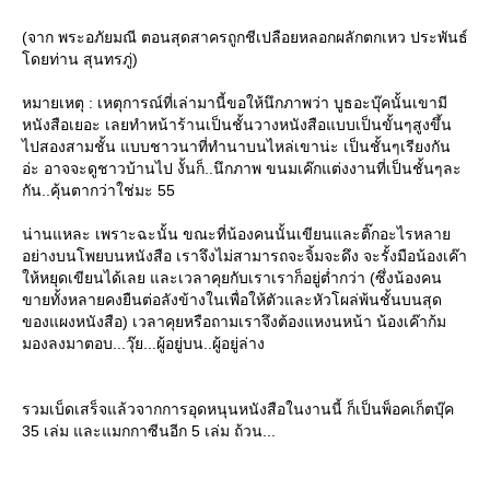
(จาก พระอภัยมณี ตอนสุดสาครถูกชีเปลือยหลอกผลักตกเหว ประพันธ์
ดยท่าน สุนทรภู่)
หมายเหตุ : เหตุการณ์ที่เล่ามานี้ขอให้นึกภาพว่า บูธอะบุ๊คนั้นเขามี
หนังสือเยอะ เลยทำหน้าร้านเป็นชั้นวางหนังสือแบบเป็นขั้นๆสูงขึ้น
ไปสองสามชั้น แบบชาวนาที่ทำนาบนไหล่เขาน่ะ เป็นชั้นๆเรียงกัน
อ่ะ อาจจะดูชาวบ้านไป งั้นก็..นึกภาพ ขนมเค๊กแต่งงานที่เป็นชั้นๆละ
กัน..คุ้นตากว่าใช่มะ 55
น่านแหละ เพราะฉะนั้น ขณะที่น้องคนนั้นเขียนและติ๊กอะไรหลา
อย่างบนโพยบนหนังสือ เราจึงไม่สามารถจะจิ้มจะดึง จะรั้งมือน้องเค๊า
ห้หยุดเขียนได้เลย และเวลาคุยกับเราเราก็อยู่ต่ำกว่า (ซึ่งน้องคน
ขายทั้งหลายคงยืนต่อลังข้างในเพื่อให้ตัวและหัวโผล่พ้นชั้นบนสุด
ของแผงหนังสือ) เวลาคุยหรือถามเราจึงต้องแหงนหน้า น้องเค๊าก้ม
มองลงมาตอบ...วุ๊ย...ผู้อยู่บน..ผู้อยู่ล่าง
รวมเบ็ดเสร็จแล้วจากการอุดหนุนหนังสือในงานนี้ ก็เป็นพ็อคเก็ตบุ๊ค
35 เล่ม และแมกกาซีนอีก 5 เล่ม ถ้วน...