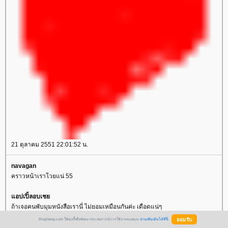
21 ตุลาคม 2551 22:01:52 น.
navagan
คราวหน้าเราโวยแน่ 55
อปเปิ้ลอบเช
ถ้าเจอคนพับมุมหนังสือเรานี่ ไม่ยอมเหมือนกันค่ะ เดือดแน่ๆ
ต่ที่คั่นหนังสือ สำหรับเราเวลาเขาจะใส่ถุงให้น่ะเราจะบอกไม่เอา ไม่เคยใช้
BlogGang.com ใช้คุกกี้เพื่อพัฒนาประสบการณ์การใช้งานของคุณ
อ่านเพิ่มเติมได้ที่นี่
อ่านถึงหน้าไหนก็พยายามจำเอาเอง อีกอย่าง เราว่ามันเป็นการใช้กระดาษไป