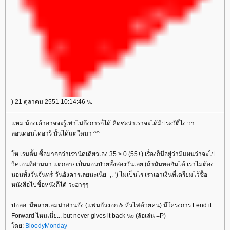
) 21 ตุลาคม 2551 10:14:46 น.
หม น้องเค้าอาจจะรู้เท่าไม่ถึงการก็ได้ คิดซะว่าเราจะได้มีประวัติ์ไง ว่า
ลอนดอนไดอารี่ นั้นได้แต่ใดมา ^^
ห เรนตั้น ซื้อมากกว่าเรานิดเดียวเอง 35 > 0 (55+) เรื่องก็มีอยู่ว่ามีแผนว่าจะไป
วีคเอนที่ผ่านมา แต่กลายเป็นนอนป่วยสั้งสองวันเลย (ถ้ามันทดกันได้ เราไม่ต้อง
นอนทั้งวันจันทร์-วันอังคารเลยนะเนี่ย -,.-') ไม่เป็นไร เราเอาเงินที่เตรียมไว้ซื้อ
หนังสือไปซื้อหนังก็ได้ ว่ะฮ่าๆๆ
ปอลอ. มีหลายเล่มน่าอ่านจัง (แฟนถั่วงอก & หัวไฟด้วยคน) มีโครงการ Lend it
Forward ไหมเนี่ย... but never gives it back น่ะ (ล้อเล่น =P)
ดย:
BloodyMonday