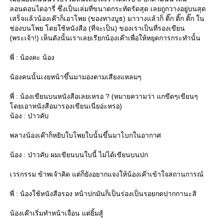
ลอนดอนไดอารี่ ซึ่งเป็นเล่มที่ขนาดกระทัดรัดสุด เลยถูกวางอยู่บนสุด
เสร็จแล้วน้องเค๊าก็เอาโพย (ของทางบูธ) มาวางแล้วก็ ติ๊ก ติ๊ก ติ๊ก ใน
ช่องบนโพย โดยใช้หนังสือ (ที่จะเป็น) ของเราเป็นที่รองเขียน
(พระเจ้า!) เห็นดังนั้นเราเลยเรียกน้องเค๊าเพื่อให้หยุดการกระทำนั้น
พี่ : น้องคะ น้อง
น้องคนนั้นเงยหน้าขึ้นมามองตามเสียงแหลมๆ
พี่ : น้องเขียนบนหนังสือเลยเหรอ ? (หมายความว่า แกขีดๆเขียนๆ
ดยเอาหนังสือมารองเขียนเนี่ยอ่ะหรอ)
น้อง : ป่าวคับ
พลางน้องเค๊าก็หยิบใบโพยใบนั้นขึ้นมาโบกในอากาศ
น้อง : ป่าวคับ ผมเขียนบนใบนี้ ไม่ได้เขียนบนปก
เวรกรรม ข้าพเจ้าคิด แต่ก็ยังอยากแจงให้น้องเค๊าเข้าใจสถานการณ์
พี่ : น้องใช้หนังสือรอง หน้าปกมันก็เป็นร่องเป็นรอยกดปากกานะสิ
น้องเค๊าเริ่มทำหน้าเจื่อน แต่ยิ้มสู้