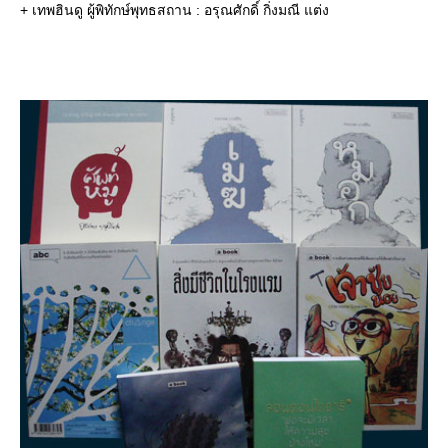
+ เทพฮินดู ผู้พิทักษ์พุทธสถาน : อรุณศักดิ์ กิ่งมณี แต่ง