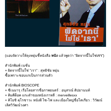
(แอบจัดวางให้ลุงหยุ่นชี้หนังสือ
หนัง
ล้วพูดว่า "ผิดจากนี้ไม่ใช่
เรา
")
สำนักพิมพ์ เนชั่น
+ ผิดจากนี้ไม่ใช่ "เรา" : สุทธิชัย หยุ่น
ซื้อเพราะชอบแกเป็นการส่วนตัว
สำนักพิมพ์ BIOSCOPE
+ ซีเนมารุ เรือโดยสารชื่อภาพยนตร์ : อนุสรณ์ ติปยานนท์
+ คิมคีด็อค แกะดำของหนังเกาหลี : merveillesxx
+ คิโยชิ คุโรซาวะ หนังผี ไซ-ไฟ และเมืองใหญ่ชื่อโตเกียว : วิวัฒน์
เลิศวิวัฒน์วงศา