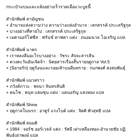
กระเป๋าแบนและแห้งอย่างเร็วรวดเมื่อแวะบูธนี้
สำนักพิมพ์ สามัญชน
+ อำนาจแห่งความว่าง ความว่างแห่งอำนาจ : เสกสรรค์ ประเสริฐกุล
+ บางอย่างที่หายไป : เสกสรรค์ ประเสริฐกุล
+ เมตามอร์โฟซีส : ฟรันช์ คาฟคา แต่ง : ถนอมนวล โอเจริญ แปล
สำนักพิมพ์ นาคร
+ เราหลงลืมอะไรบางอย่าง : วัชระ สัจจะสารสิน
+ ดวงตะวันอันเจิดจ้า : นิตยสารเรื่องสั้นรายฤดูกาล Vol.5
+ (นิยายรัก) ฤดูร้อนและรอยเท้าบนผืนทราย : กนกพงศ์ สงสมพันธุ์
สำนักพิมพ์ แมวคราว
+ ภวังค์ภาวะ : พจนา จันทรสันติ
+ คนโซ : คนุท แฮมซุน แต่ง : แดนอรัญ แสงทอง แปล
สำนักพิมพ์ Shine
+ ฤดูกาลในนรก : อาตูร์ แรงโบด์ แต่ง : จิตติ พัวสุทธิ แปล
สำนักพิมพ์ สมมติ
+ 1984 : จอร์ช ออร์เวลล์ แต่ง : รัศมี เผ่าเหลืองทอง-อำนวยชัย ปฏิ
พันธ์เผ่าพงษ์ แปล