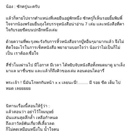
น้อง : ซักครู่นะครับ
ล้วก็หายไปจากตำแหน่งที่เคยยืนอยู่พักหนึ่ง ซักครู่ก็เห็นรอยยิ้มพิมพิ์
จจากน้องพร้อมยื่นถุงใสบรรจุหนังสือน่าอ่าน 7 เล่ม และหนังสือที่คา
จกับรอยขีดบนปกอีกหนึ่งเล่ม
ด้วยความที่พะรุงพะรังกับการหิ้วหนังสือจากบู๊ทอื่นๆมามากแล้ว จึงไม่
ติดใจอะไรในการเช็คหนังสือ พยายามบอกใจว่า น้องว่าไม่เป็นก็ไม่
เป็น เราต้องเชื่อใจ
สี่ชั่วโมงผ่านไป มีโอกาส มีเวลา ได้หยิบจับหนังสือทั้งหมดมาดู มาเล็ง
มาแล มาชื่นชม และแล้วก็ถึงคิวของเล่ม ลอนดอนไดอารี่
พระเจ้า ! นี่มันโกหกกันหน้า x x เลยนะนี่!......... มี รอย ขีด เต็ม ไป
หมด เล
นิทานเรื่องนี้สอนให้รู้ว่า :
ล้วสอนว่า อย่าไว้ใจมนุษย์
มันแสนสุดลึกล้ำ เหลือกำหนด
ถึงเถาวัลย์พันเกี่ยวที่เลี้ยวลด
ก็ไม่คดเหมือนหนึ่งใน น้ำใจคน