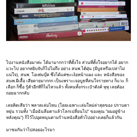
ไปงานหนังสือมาค่ะ ได้มามากกว่าที่ตั้งใจ ส่วนที่ตั้งใจอยากได้ อยาก
วะไป อยากหยิบจับก็ไปไม่ถึง อย่าง สนพ.ไต้ฝุ่น (มีบูธหรือเปล่าไม่
น่ใจ), สนพ. โอเพ่นบุ๊ค ซึ่งได้แค่ชะเง้อหน้าแผง และ หนังสือของ
สนพ.ผีเสื้อ เสียดายมากกก เป็นเพราะเจอบูธที่สนใจรายทาง ก็แวะ ก็
เลือก ก็ซื้อ รู้ตัวอีกทีก็ไม่ไหวแล้ว ทั้งคนทั้งกระเป๋าตังค์ หุหุ เลยต้อง
ถอยฉากกลับ
เลยคิดเสียว่า พลาดเล่มไหน (โดยเฉพาะเล่มใหม่ล่าสุดของ ปราบดา
หยุ่น รวมทั้ง "เมื่อฉันลืมตาแล้วโลกเปลี่ยนไป" ของคุณ "ผมอยู่ข้าง
หลังคุณ") ก็ไว้ไปอุดหนุนตามร้านหนังสือทั่วไปอย่างเคยก็แล้วกัน
มาชมกันว่าไปสอยอะไรมา