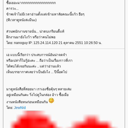
ซื้อเยอะมากกกกกกกกกกกกกกกกก
คารวะ...
ข้าพเจ้าไม่มีเวลาอ่านตั้งแต่เข้ามหาลัยคณะนี้แร้ว ฮือๆ
(ทีเวลาดูหนังล่ะมีนะ)
ส่วนพนักงานขายนั่น... น่าตบเกรียนดีัแท้
ฝึกงานมายังไงว้า หรือว่าคนไม่พอ
ดย: nanoguy IP: 125.24.114.120 21 ตุลาคม 2551 10:26:50 น.
เอ แบบนี้เรียกว่า ประสบการณ์อันน่าจดจำ
หรือเปล่าก็ไม่รู้อ่ะคะ ... ถือว่าเป็นเรื่องราวที่เรา
ได้พบได้เจอกันนะค่ะ .. แต่ว่าอ่านแล้ว
เห็นบรรยากาศเลยว่าเป็นยังไง ... ปีนี้อดไป
มาดูหนังสือที่สอยมา เราเองชื่อคุ้นๆ หลายเล่ม
อยู่เหมือนกันคะ วิ่งไปดูในกล่อง อ้าว ซื้อเมื่อ
งานหนังสือหนก่อนเหมือนกัน
ดย:
JewNid