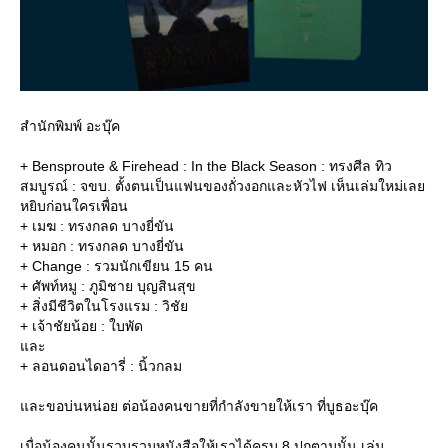
สำนักพิมพ์ อะบุ๊ค
+ Bensproute & Firehead : In the Black Season : ทรงศีล ทิว
สมบูรณ์ : จขบ. ตั้งตนเป็นแฟนของถั่วงอกและหัวไฟ เห็นเล่มใหม่เล
หยิบก่อนใครเพื่อน
+ เมฆ : ทรงกลด บางยี่ขัน
+ หมอก : ทรงกลด บางยี่ขัน
+ Change : รวมนักเขียน 15 คน
+ ศัพท์หมู : ภูมิชาย บุญสินสุข
+ สิ่งมีชีวิตในโรงแรม : วิชั
+ เจ้าชัยน้อย : ใบพัด
ละ
+ ลอนดอนไดอารี่ : นิ้วกลม
ละขอบ่นหน่อย ต่อน้องคนขายที่กำลังขายให้เรา ที่บูธอะบุ๊ค
เมื่อน้องคนนั้นรวบรวมหนังสือให้เราได้ครบ 8 ปกตามนั้น เล่ม