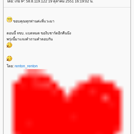
ดย: เก่ย IP: 58.8.119.122 19 ตุลาคม 2551 16:19:02 น.
ขอบคุณทุกท่านค่ะที่แวะมา
ตอนนี้ จขบ. แบตหมด ของีบชาร์ตอีกคืนนึง
พรุ่งนี้มาแจงคำถามคำตอบกัน
ดย:
renton_renton