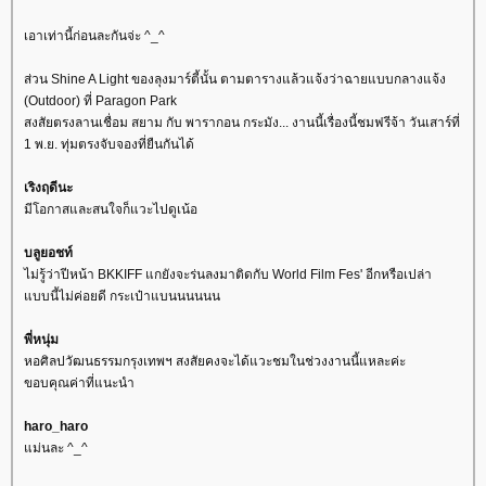
เอาเท่านี้ก่อนละกันจ่ะ ^_^
ส่วน Shine A Light ของลุงมาร์ตี้นั้น ตามตารางแล้วแจ้งว่าฉายแบบกลางแจ้ง
(Outdoor) ที่ Paragon Park
สงสัยตรงลานเชื่อม สยาม กับ พารากอน กระมัง... งานนี้เรื่องนี้ชมฟรีจ้า วันเสาร์ที่
1 พ.ย. ทุ่มตรงจับจองที่ยืนกันได้
เริงฤดีนะ
มีโอกาสและสนใจก็แวะไปดูเน้อ
บลูยอชท์
ไม่รู้ว่าปีหน้า BKKIFF แกยังจะร่นลงมาติดกับ World Film Fes' อีกหรือเปล่า
บบนี้ไม่ค่อยดี กระเป๋าแบนนนนนน
พี่หนุ่ม
หอศิลปวัฒนธรรมกรุงเทพฯ สงสัยคงจะได้แวะชมในช่วงงานนี้แหละค่ะ
ขอบคุณค่าที่แนะนำ
haro_haro
ม่นละ ^_^