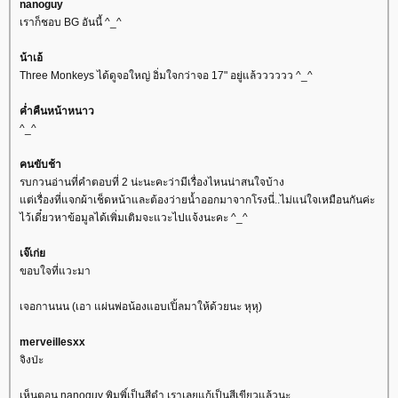
nanoguy
เราก็ชอบ BG อันนี้ ^_^
น้าเอ้
Three Monkeys ได้ดูจอใหญ่ อิ่มใจกว่าจอ 17" อยู่แล้วววววว ^_^
ค่ำคืนหน้าหนาว
^_^
คนขับช้า
รบกวนอ่านที่คำตอบที่ 2 น่ะนะคะว่ามีเรื่องไหนน่าสนใจบ้าง
ต่เรื่องที่แจกผ้าเช็ดหน้าและต้องว่ายน้ำออกมาจากโรงนี่..ไม่แน่ใจเหมือนกันค่ะ
ไว้เดี๋ยวหาข้อมูลได้เพิ่มเติมจะแวะไปแจ้งนะคะ ^_^
เจ๊เก่
ขอบใจที่แวะมา
เจอกานนน (เอา แผ่นพ่อน้องแอบเปิ้ลมาให้ด้วยนะ หุหุ)
merveillesxx
จิงป่ะ
เห็นตอน nanoguy พิมพิ์เป็นสีดำ เราเลยแก้เป็นสีเขียวแล้วนะ