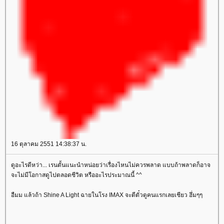
16 ตุลาคม 2551 14:38:37 น.
ดูอะไรดีหว่า... เรนตั้นแนะนำหน่อยว่าเรื่องไหนไม่ควรพลาด แบบถ้าพลาดก็อาจ
จะไม่มีโอกาสดูไปตลอดชีวิต หรืออะไรประมาณนี้ ^^
อืมม แล้วถ้า Shine A Light ฉายในโรง IMAX จะตีตั๋วดูคนแรกเลยเชียว ฮึ่มๆๆ