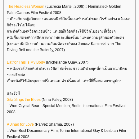
The Headless Woman
(Lucrecia Martel, 2008) :: Nominated- Golden
Palm,Cannes Film Festival 2008
+ เกี่ยวกับ หญิงวัยกลางคนคนหนึ่งที่วันนั้นเธอขับรถไปชนอะไรซักอย่าง แล้วเธอ
ก็จำอะไรไม่ได้เล
กระทั่งตัวเองหรือคนรอบข้าง แต่เธอก็เลือกที่จะใช้ชีวิตไปอย่างนี้เรื่อยๆ
หนังกิ๊บเก๋ตรงที่การคิดภาษาภาพและเสียงขึ้นมาแทนความรู้สึกของตัวละคร
(เลยแอบนึกถึงงานด้านภาพอันมหัศจรรย์ของ Janusz Kaminski จาก The
Diving Bell and the Butterfly, 2007)
Eat for This is My Body
(Michelange Quay, 2007)
+ หนังเซอร์เรียลที่เล่าถึงประวัติศาสตร์ของชาวเฮติช่วงยุคที่ตกเป็นอาณานิคม
ของฝรั่งเศส
เป็นหนังที่ใช้เงินทุนจากฝรั่งเศสแต่ ด่า ฝรั่งเศส! ..เท่านี้ก็จี๊ดดด อยากดูมั่กๆ
ละยังมี
Sita Sings the Blues
(Nina Paley, 2008)
:: Won-Crystal Bear - Special Mention, Berlin International Film Festival
2008
A Jihad for Love
(Parvez Sharma, 2007)
:: Won-Best Documentary Film, Torino International Gay & Lesbian Film
Festival 2008