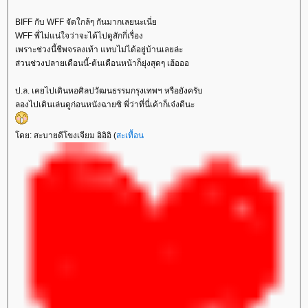
BIFF กับ WFF จัดใกล้ๆ กันมากเลยนะเนี่
WFF พี่ไม่แน่ใจว่าจะได้ไปดูสักกี่เรื่อง
เพราะช่วงนี้ชีพจรลงเท้า แทบไม่ได้อยู่บ้านเลยล่ะ
ส่วนช่วงปลายเดือนนี้-ต้นเดือนหน้าก็ยุ่งสุดๆ เฮ้อออ
ป.ล. เคยไปเดินหอศิลปวัฒนธรรมกรุงเทพฯ หรือยังครับ
ลองไปเดินเล่นดูก่อนหนังฉายซิ พี่ว่าที่นี่เค้าก็เจ๋งดีนะ
ดย: สะบายดีโขงเจียม อิอิอิ (
สะเทื้อน