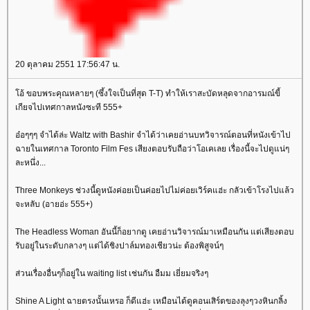
20 ตุลาคม 2551 17:56:47 น.
อ้ ขอบพระคุณหลายๆ (ซึ้งใจเป็นที่สุด T-T) ทำให้เราสะบัดหลุดจากอารมณ์ขี้
เกียจไปเทศกาลหนังซะที 555+
อ๋อๆๆๆ จำได้ล่ะ Waltz with Bashir จำได้ว่าเคยอ่านบทวิจารณ์ตอนที่หนังเข้าไป
ฉายในเทศกาล Toronto Film Fes เสียงตอบรับถือว่าโอเคเลย เรื่องนี้จะไปดูแน่ๆ
ละหนึ่ง...
Three Monkeys ช่วงนี้ดูหนังค่อยเป็นค่อยไปไม่ค่อยเวิร์คแฮ่ะ กลัวเข้าโรงไปแล้ว
จะหลับ (อายอ่ะ 555+)
The Headless Woman อันนี้ก็อยากดู เคยอ่านวิจารณ์มาเหมือนกัน แต่เสียงตอบ
รับอยู่ในระดับกลางๆ แต่ได้ชิงปาล์มทองเชียวน่ะ ต้องพิสูจน์ๆ
ส่วนเรื่องอื่นๆก็อยู่ใน waiting list เช่นกัน อืมม เยี่ยมจริงๆ
Shine A Light ฉายตรงนั้นเหรอ ก็ดีแฮ่ะ เหมือนได้ดูคอนเสิร์ตของลุงๆวงหินกลิ้ง