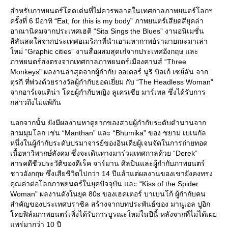
สำหรับภาพยนตร์โดดเด่นที่ไม่ควรพลาดในเทศกาลภาพยนตร์โลกฯ
ครั้งที่ 6 มีอาทิ “Eat, for this is my body” ภาพยนตร์เสียดสียุคล่า
อาณานิคมจากประเทศเฮติ “Sita Sings the Blues” งานอนิเมชั่น
สีสันสดใสจากประเทศอเมริกาที่นำเอามหากาพย์รามายณะมาเล่า
หม่ “Graphic cities” งานสื่อผสมสุดเก๋จากประเทศอังกฤษ และ
ภาพยนตร์ส่งตรงจากเทศกาลภาพยนตร์เมืองคานส์ “Three
Monkeys” ผลงานล่าสุดจากผู้กำกับ ออเตอร์ นูริ บิลเก้ เซย์ลัน จาก
ตุรกี ที่พ่วงด้วยรางวัลผู้กำกับยอดเยี่ยม กับ “The Headless Woman”
จากอาร์เจนติน่า โดยผู้กำกับหญิง ลูเครเซีย มาร์เทล ซึ่งได้รับการ
กล่าวถึงไม่แพ้กัน
นอกจากนั้น ยังมีผลงานหาดูยากของสามผู้กำกับระดับตำนานจาก
สามมุมโลก เช่น “Manthan” และ “Bhumika” ของ ชยาม เบเนกัล
หนึ่งในผู้กำกับระดับปรมาจารย์ของอินเดียผู้เจนจัดในการถ่ายทอด
เนื้อหาวิพากษ์สังคม ซึ่งจะเดินทางมาร่วมเทศกาลด้วย “Derek”
สารคดีชีวประวัติของดีเร็ค จาร์มาน ศิลปินและผู้กำกับภาพยนตร์
ชาวอังกฤษ ซึ่งเสียชีวิตไปกว่า 14 ปีแล้วแต่ผลงานของเขายังคงทรง
คุณค่าต่อโลกภาพยนตร์ในยุคปัจจุบัน และ “Kiss of the Spider
Woman” ผลงานดังในยุค 80s ของเฮคเตอร์ บาเบนโก้ ผู้กำกับคน
สำคัญของประเทศบราซิล สร้างจากบทประพันธ์ของ มานูเอล ปูอิก
ดยฟิล์มภาพยนตร์เพิ่งได้รับการบูรณะใหม่ในปีนี้ หลังจากที่ไม่ได้เผ
พร่มากว่า 10 ปี