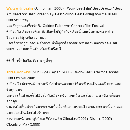
Waltz with Bashir
(Ari Folman, 2008) :: Won- Best Film/ Best Director/ Best
Art Direction/ Best Screenplay/ Best Sound/ Best Editing จาก the Israeli
Film Academy
ละยังถูกเสนอชื่อเข้าชิง Golden Palm จาก Cannes Film Festival
+ เกี่ยวกับ เรื่องราวที่เล่าถึงเมื่อครั้งที่ผู้กำกับฯเรื่องนี้ เคยเป็นนายทหารฝ่า
อิสราเอลที่สู้รบกับเลบานอน
ต่หลังจากถูกปลดประจำการแล้วก็ถูกอดีตจากสงครามตามหลอกหลอน เล
ระบายความอัดอั้นเป็นอนิเมชั่นเรื่องนี้
++ เรื่องนี้เป็นเรื่องที่อยากดูมั่กๆ
Three Monkeys
(Nuri Bilge Ceylan ,2008) :: Won- Best Director, Cannes
Film Festival 2008
+ เกี่ยวกับ นักการเมืองคนหนึ่งไปฆ่าคนตายแต่ให้คนขับรถเป็นแพะรับบาปและ
ติดคุกแทน
ระหว่างนั้นตัวเองก็ไปมีอะไรกับเมียคนขับรถคนนั้น แล้วไม่นาน คนขับรถก็ออก
จากคุก....
หนังคงไม่ตื่นเต้นหวือหวาอย่างเนื้อเรื่องที่เล่า เพราะสไตล์ของผกก.คนนี้ จะปล่อ
บบค่อยเป็นค่อยไป เนิบนาบ
งานก่อนหน้าของ นูรี บีลเก ซีย์ลาน คือ Climates (2006), Distant (2002),
Clouds of May (1999)