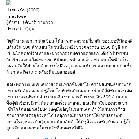
Hatsu-Koi (2006)
First love
ผู้กำกับ : ยูคินาริ ฮานาว่า
ประเทศ : ญี่ปุ่น
มิซูสึ นาคาฮาร่า นักเขียน ได้สารภาพความเกี่ยวพันของเธอที่มีต่อคดี
ปล้นเงิน 300 ล้านเยน ในวันที่ยุ่งเหยิงช่วงศตวรรษ 1960 มิซูสึ นัก
เรียนไฮสคูลที่ว้าเหว่และมาจากครอบครัวแตกแยก ได้เข้าไปพัวพัน
กับเรียวและแก๊งค์ของเขาที่นิยมการทำลายล้าง พวกเขาใช้ชีวิตใน
ต่ละวันให้ผ่านไปด้วยการไปสิงอยู่ตามคาเฟ่บาร์ และหมกมุ่นกับเซ็ก
ส์ ยาเสพติด และเครื่องดื่มแอลกอฮอล์
ขณะที่ความยุ่งเหยิงของสังคมแทรกซึมเข้าไป ความสัมพันธ์ของพวก
เขาก็เริ่มสั่นคลอน มิซูสึเข้าไปพัวพันกับแผนการร้ายที่มีคิชิเป็นต้นคิด
เขาวางแผนที่จะปล้นรถขนเงินธนาคารที่บรรทุกเงิน 300 ล้านเยน
ทั้งคู่ซักซ้อมปฏิการกันหลายครั้งหลายหน ขณะที่หัวใจของพวกเขา
เข้าใกล้กันอย่างเงียบๆ เหตุบังเอิญในวันฝนตก ทำให้แผนการร้า
สามารถสำเร็จลุล่วงลงได้ เหตุการณ์ดังกล่าวก่อให้เกิดผลกระทบ
อย่างใหญ่หลวงกับญี่ปุ่น แต่มันกลับทำให้มิซูสึต้องเผชิญกับความรู้สึก
สูญเสีย และความโศกเศร้าที่เธอคาดไม่ถึง..