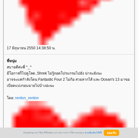
17 มิถุนายน 2550 14:38:50 น.
พี่หนุ่ม
สบายดีค่ะพี่ ^_^
มีโอกาสก็ไปดูโลด..Shrek ไม่รู้ถอดโปรแกรมไปยัง น่าจะยังนะ
อาจจะแค่กำลังโดน Fantastic Four 2 ไม่ก้อ สวยลากไส้ และ Ocean's 13 มาขอ
เบียดแบ่งรอบฉายไปบ้างอ่ะนะ
ดย:
renton_renton
BlogGang.com ใช้คุกกี้เพื่อพัฒนาประสบการณ์การใช้งานของคุณ
อ่านเพิ่มเติมได้ที่นี่