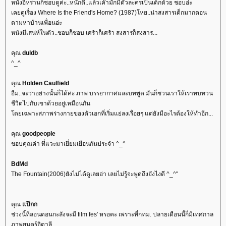
หนังอิหร่านก็ชอบดูค่ะ..หนักดี..แล้วเค๊ามักมีตัวละครเป็นเด็กด้วย ชอบอ่ะ
เคยดูเรื่อง Where Is the Friend's Home? (1987)โหย..น่าสงสารเด็กมากตอน
ตามหาบ้านเพื่อนอ่ะ
หนังมีเสน่ห์ในตัว..ชอบก็ชอบ เศร้าก็เศร้า สงสารก็สงสาร...
คุณ
duldb
^_^
คุณ
Holden Caulfield
อืม..จะว่าอย่างนั้นก็ได้ค่ะ ภาพ บรรยากาศและบทพูด มันก็ชวนเราให้เราทบทวน
ชีวิตไปกับเขาด้วยอยู่เหมือนกัน
ดยเฉพาะสภาพร่างกายของตัวเอกที่เริ่มแย่ลงเรื่อยๆ แต่ยังมีอะไรต้องให้ทำอีก...
คุณ
goodpeople
ขอบคุณค่า ที่แวะมาเยี่ยมเยือนกันประจำ ^_^
BdMd
The Fountain(2006)ยังไม่ได้ดูเลยอ่า เลยไม่รู้จะพูดถึงยังไงดี ^_^"
คุณ
ป๊กก
ช่วงนี้ที่ลอนดอนกะลังจะมี film fes' หรอคะ เพราะที่กทม. ปลายเดือนนี้ก็มีเทศกาล
ภาพยนตร์อิตาลี