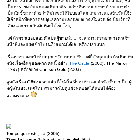
ดังนั้น ในเมื่อการที่เด็กสาวเหล่านี้ต้องการไปดูฟุตบอลนัดสำคัญ ซึ่ง
เป็นการแข่งขันฟุตบอลทีมชาติระหว่างอิหร่านและบาห์เรน แถมยัง
เป็นนัดชี้ชะตาด้วยว่าทีมใดจะได้ไปบอลโลก เกมการแข่งขันวันนี้จึง
มีเจ้าหน้าที่ทหารคอยดูแลความปลอดภัยอย่างเข้มงวด จึงเป็นเรื่องที่
เสี่ยงและยากเกินคิดที่จะได้เข้าไปดู
ต่ ถ้าพวกเธอปลอมตัวเป็นผู้ชายล่ะ ... จะสามารถหลอกสายตาเจ้า
หน้าที่และแฝงเข้าไปจนถึงสนามได้เลยหรือเปล่าหนอ
เรื่องราวของหนังทั้งสนุกน่ารักแบบปนขื่น แต่ก็ขำสุดแล้ว ถ้าเทียบกับ
หนังเรื่องอื่นๆของผกก.คนนี้ อย่าง
The Circle
(2000), The Mirror
(1997) หรืออย่าง Crimson Gold (2003)
ดูหนังเรื่อง Offside จบแล้ว ก็โล่งใจ ที่มองตัวเองแล้วยังเห็นว่าเป็น ผู้
หญิงในประเทศไทย สามารถไปดูแข่งฟุตบอลได้แบบไม่ต้อง
หวาดระแวง
Temps qui reste, Le (2005)
Time to Leave
(International: English title)