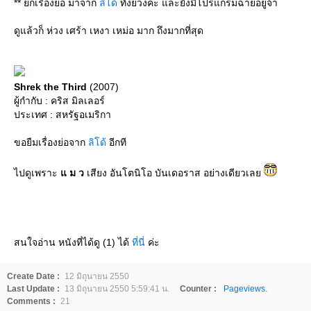
** ยกเรื่องย่อ มาจาก
ลิโด้
ทั้งยวงค่ะ และยังมีโปรแกรมฉายอยู่จ้า
ดูแล้วก็ ห่วง เศร้า เหงา เหม่อ มาก ถึงมากที่สุด
Shrek the Third
(2007)
ผู้กำกับ : คริส มิลเลอร์
ประเทศ : สหรัฐอเมริกา
ขอยืมเรื่องย่อจาก
ลิโด้
อีกที
ไปดูเพราะ
ม ว
เสียง อันโตนิโอ บันเดอราส อย่างเดียวเล
สนใจอ่าน หนังที่ได้ดู (1) ได้
ที่นี่
ค่ะ
Create Date :
12 มิถุนายน 2550
Last Update :
13 มิถุนายน 2550 5:59:41 น.
Counter :
Pageviews.
Comments :
21