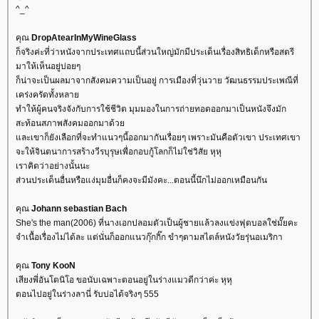
^_^
คุณ
DropAtearInMyWineGlass
ก็จริงค่ะที่ว่าหนังจากประเทศแถบนี้ส่วนใหญ่มักมีประเด็นเรื่องสิทธิเด็กหรือสตรี
มาให้เห็นอยู่บ่อยๆ
ก็น่าจะเป็นผลมาจากสังคมความเป็นอยู่ การเมืองที่วุ่นวาย วัฒนธรรมประเพณีที่
เคร่งครัดทั้งหลา
ทำให้ผู้คนจริงจังกับการใช้ชีวิต มุมมองในการถ่ายทอดออกมาเป็นหนังจึงมัก
สะท้อนสภาพสังคมออกมาด้ว
ละเขาก็ยังเลือกที่จะทำแนวๆนี้ออกมากันเรื่อยๆ เพราะมันคือตัวเขา ประเทศเขา
จะให้จินตนาการสร้างวีรบุรุษเพื่อกอบกู้โลกก็ไม่ใช่วิสัย หุหุ
เราคิดว่าอย่างนั้นนะ
ส่วนประเด็นอื่นหรือแง่มุมอื่นก็คงจะมีมังคะ...ตอนนี้นึกไม่ออกเหมือนกัน
คุณ
Johann sebastian Bach
She's the man(2006) ที่นางเอกปลอมตัวเป็นผู้ชายแล้วลงแข่งฟุตบอลใช่มั๊ยคะ
จำเนื้อเรื่องไม่ได้ละ แต่นั่นก็ออกแนวกุ๊กกิ๊ก ขำๆตามสไตล์หนังวัยรุ่นอเมริกา
คุณ
Tony KooN
เสียงพี่อันโตนิโอ ขอนับเฉพาะตอนอยู่ในร่างแมวดีกว่าค่ะ หุหุ
ตอนไปอยู่ในร่างลานี่ รับบ่อได้จริงๆ 555