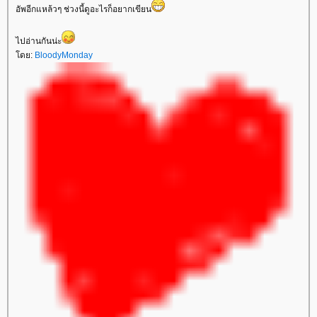
อัพอีกแหล้วๆ ช่วงนี้ดูอะไรก็อยากเขียน
ไปอ่านกันน่ะ
ดย:
BloodyMonday