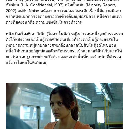
ซับซ้อน (L.A. Confidential,1997) หรือล้ำสมัย (Minority Report,
2002) แต่กับ Noise หนังจากประเทศออสเตรเลียเรื่องนี้มีความพิเศษ
จากหนังแนวตำรวจตามตัวอย่างข้างต้นอยู่พอสมควร หนึ่งความแตก
ต่างที่ชัดเจนก็คือ ความแข็งขันในการทำงาน
หนังเปิดเรื่องที่ ลาวีเนีย (ไมอา โธมัส) หญิงสาวคนหนึ่งถูกตำรวจรวบ
ตัวไว้หลังจากเธอเป็นผู้รอดชีวิตคนเดียวทั้งยังตกเป็นผู้ตองสงสัยใน
เหตุฆาตกรรมหมู่ท่ามกลางศพเกลื่อนกลาดนับสิบในตู้รถไฟขบวน
หนึ่ง ไม่นานเธอก็ถูกปล่อยตัวพร้อมรับกระเป๋าสะพายที่ลืมไว้บนรถไฟ
กเว้นกรอบรูปภาพถ่ายครึ่งตัวของเธอเท่านั้นที่ทางเจ้าหน้าที่ตำรวจ
จ้งว่าไม่พบในที่เกิดเหตุ