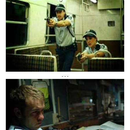
- - -