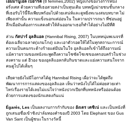
เอมมานูเอล เบอาร์ต
(8 femmes,2002) หญิงเก่งของวงการหนัง
ฝรั่งเศส ด้วยความที่เธอสวยสง่าเป็นทุนเดิม บทหญิงม่ายชนชั้นกลาง
ที่เธอรับไว้นี้จึงเพียบพร้อมไปด้วยเสน่ห์และดูหยิ่งทะนงสมบทบาท ไม่
เพียงเท่านั้น ความแข็งนอกแต่อ่อนใน ในความปรารถนา ที่ซ่อนอยู่
ลึกเมื่อมันต้องการแสดงตัวให้ล้นออกมาเธอก็ทำได้อย่างไม่มีที่ติ
ส่วน
กัสปาร์ อุลลิแอล
(Hannibal Rising, 2007) ในบทหนุ่มพเนจรที่
ต้องเฉลียวฉลาด(แกมโกง) และเอาตัวรอดให้ได้ในทุกสถานะการณ์
ความเป็นคนกระด้างร้ายแต่มีปมในใจ อุลลิแอลก็เข้าได้ถึงอารมณ์
ม้ความรวมของหนังจะพูดถึงความโซซัดโซเซของครอบครัวในช่วง
สงคราม แต่ อีวอง ของอุลลิแอลกลับกินขาดและแย่งความสนใจจาก
คนดูไปได้เต็มๆ
เสียดายยังไม่มีโอกาสได้ดู Hannibal Rising เผื่อว่าจะได้พูดถึง
พัฒนาการการแสดงของอุลลิแอล เห็นว่าหนังไปได้ไม่ค่อยสวยเท่า
ไหร่เรื่องรายได้เลยไม่แน่ใจว่าหนังปวกเปียกที่บทหนังหรืออ่อนด้อ
ด้วยการแสดงของนักแสดงกันแน่
Égarés, Les
เป็นผลงานการกำกับของ
อังเดร เตชิเน่
ละเป็นหนังที่
ถูกเสนอชื่อเข้าชิงปาล์มทองคำของปี 2003 โดย Elephant ของ Gus
Van Sant เป็นผู้ชนะในรางวัลนี้