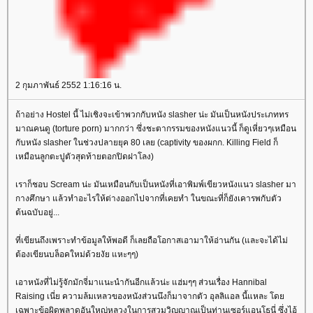
2 กุมภาพันธ์ 2552 1:16:16 น.
ถ้าอย่าง Hostel นี้ ไม่เชิงจะเข้าพวกกับหนัง slasher น่ะ มันเป็นหนังประเภททร
มาณคนดู (torture porn) มากกว่า ซึ่งชะตากรรมของหนังแนวนี้ ก็ดูเหี่ยวๆเหมือน
กับหนัง slasher ในช่วงปลายยุค 80 เลย (captivity ของผกก. Killing Field ก็
เหมือนลูกตะปูตัวสุดท้ายตอกปิดฝาโลง)
เราก็ชอบ Scream น่ะ มันเหมือนกับเป็นหนังที่เอาพิมพ์เขียวหนังแนว slasher มา
กางศึกษา แล้วทำอะไรให้ต่างออกไปจากที่เคยทำ ในขณะที่ก็ยังเคารพกับตัว
ต้นฉบับอยู่...
ที่เขียนถึงเพราะทำข้อมูลให้พอดี ก็เลยถือโอกาสเอามาให้อ่านกัน (และจะได้ไม่
ต้องเขียนบล็อคใหม่ด้วยงัย แหะๆๆ)
เอาหนังที่ไม่รู้จักมักจี่มาแนะนำกันอีกแล้วน่ะ แฮ่มๆๆ ส่วนเรื่อง Hannibal
Raising เนี่ย ความล้มเหลวของหนังส่วนนึงก็มาจากตัว อุลลิแอล นี้แหละ โด
เฉพาะข้อผิดพลาดอันใหญ่หลวงในการสวมวิญญาณเป็นท่านเซอร์แอนโธนี่ ซึ่งไอ้