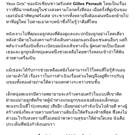
Yeux Gris" ของนักเขียนชาวฝรั่งเศส
Gilles Perrault
ดยเป็นเรื่อง
ราวที่มีฉากหลังอยู่ในช่วงสงครามโลกครั้งที่สอง เมื่อครั้งที่ฝูงบินของ
เยอรมันนำทัพบุกฝรั่งเศส ประชากรทั้งหลายจึงต้องเผ่นหนีแยกย้ายไป
หาที่อยู่ใหม่ ไปตายเอาดาบหน้าซึ่งก็ไม่รู้ว่าคือที่ไหน
หนังเจาะไปที่คุณแม่ลูกสองที่ต้องดูแลและปกป้องลูกอย่างโดดเดี่ยว
หลังสามีตายในสงครามกำลังเดินทางออกนอกเมืองเช่นคนอื่นๆ แต่ก็
พลันว่าเครื่องบินทิ้งระเบิดบอมบ์ลงเส้นทางนั้น ผู้คนตายเป็นเบือแต่
เธอและลูกถูกเด็กหนุ่มคนหนึ่งช่วยเหลือโดยพาวิ่งหลบเข้าป่าให้พ้น
สายตาเครื่องบิน
ม้เธอจะได้รับการช่วยเหลือแต่ยังไม่สามารถไว้ใจคนที่ไม่รู้หัวนอน
ปลายเท้าได้ เรื่องราวในการดำเนินเรื่องส่วนใหญ่จึงอยู่ที่การปรับจู
นของทั้งสองฝ่ายภายใต้ความแตกต่างระหว่างชนชั้น
เด็กหนุ่มพเนจรมีความพยายามจะสร้างครอบครัวในแบบที่เขาคิด
ฝ่ายแม่ม่ายลูกติดก็ขาดผู้นำทางแถมลูกๆของเธอยังมองเด็กหนุ่ม
พเนจรเป็นฮีโร่(แทนพ่อ) เสียอีก เมื่อทุกอย่างกำลังเป็นไปด้วยดี ทางผู้
สร้างหนังก็ทะลายความหวังความฝันนั้นให้ครืนลงท้ายที่สุด ซึ่งคงไม่
ต่างอะไรกับสงครามที่ไม่เคยนำพาความสุขมาให้ฝ่ายใดเลย นั่นคือ
ประเด็นที่หนังกำลังบอกเรา