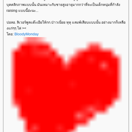
บุคคลิกภาพแบบนั้น มันเหมาะกับชายสูงอายุมากกว่าที่จะเป็นเด็กหนุ่มที่กำลัง
raising แบบนี้อ่ะนะ...
ปอลอ. ลิเวอร์พูลแต๊ะเอียให้กก.ป่าวเนี่ยย หุหุ แลมพ์เสียบแบบนั้น อย่างมากก็เหลือ
งแก่ๆๆ โห่ ><
ดย:
BloodyMonday