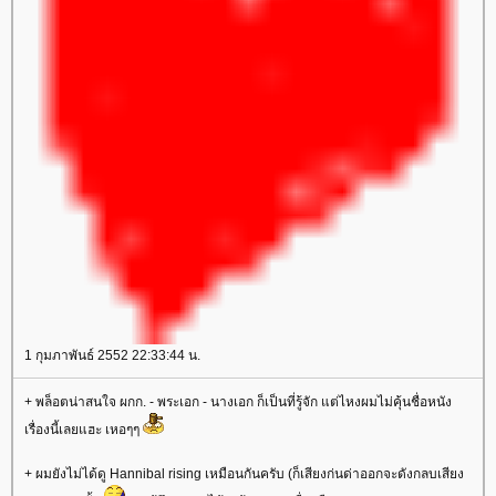
1 กุมภาพันธ์ 2552 22:33:44 น.
+ พล็อตน่าสนใจ ผกก. - พระเอก - นางเอก ก็เป็นที่รู้จัก แต่ไหงผมไม่คุ้นชื่อหนัง
เรื่องนี้เลยแฮะ เหอๆๆ
+ ผมยังไม่ได้ดู Hannibal rising เหมือนกันครับ (ก็เสียงก่นด่าออกจะดังกลบเสียง