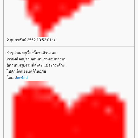
2 กุมภาพันธ์ 2552 13:52:01 น.
ร่ำๆ ว่าเคยดูเรื่องนี้มาแล้วนะคะ ..
เรายังคิดอยู่ว่า ตอนนั้นเราแอบหลงรัก
อิตาหนุ่มรูปงามนี่ล่ะคะ แม้จะกระด้าง
ไปสักเล็กน้อยแต่ก็ให้อภั
ดย:
JewNid