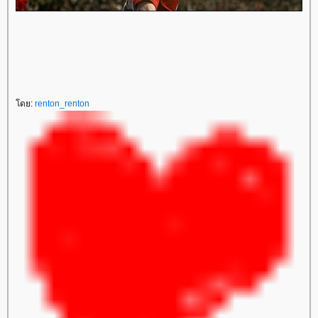
ดย:
renton_renton