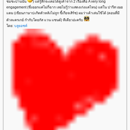
ชมซะปานนั้น
) แต่รู้สึกจะเคยได้ดูเค้าจาก 2 เรื่องคือ A very long
engagement (ซึ่งออกแค่ไม่กี่ฉาก เลยไม่รู้ว่าแสดงเก่งแค่ไหน) แต่ใน ปารีส เฌอ
ตม (เขียนภาษาปะกิดตัวหลังไม่ถูก ขี้เกียจเสิร์ช) ผมว่าเค้าเล่นใช้ได้ (ตอนที่มี
ตัวละครเกย์ กำกับโดยกัส แวน แซนต์) ทีเดียวอ่ะครับ
ดย:
บลูยอชท์