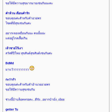
ขอให้มีความสุขมากมายเช่นกันนะคะ
คำห้วน เฉือนคำรัก
ขอบคุณค่ะสำหรับคำอวยพร
ชคดีมีสุขเช่นกันค่ะ
อยากเจอเหมือนกันนะ คนนั้นน่ะ
ต่อยู่ไกลเลื้อเกิน
เจ้าชายไร้เงา
สวัสดีปีใหม่ สุขสันต์สุขสันต์เช่นกันค่ะ
BdMd
มาแว้ววววววววว
กะว่าก๋า
ขอบคุณค่ะสำหรับคำอำนวยอวยพร
ขอให้มีความสุขเช่นกัน
ช่วงนี้บ้าบล็อคหรอคะ...ดีจัง...อยากบ้ามั่ง..เย้
getter Tu