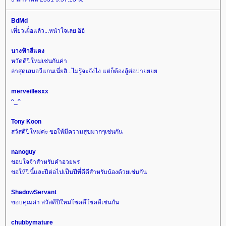
BdMd
เที่ยวเผื่อแล้ว...หนำใจเลย อิอิ
นางฟ้าสีแดง
หวัดดีปีใหม่เช่นกันค่า
ล่าสุดเสมอวีแกนเนี่ยสิ...ไม่รู้จะยังไง แต่ก็ต้องสู้ต่อปา
merveillesxx
^_^
Tony Koon
สวัสดีปีใหม่ค่ะ ขอให้มีความสุขมากๆเช่นกัน
nanoguy
ขอบใจจ้าสำหรับคำอวยพร
ขอให้ปีนี้และปีต่อไปเป็นปีที่ดีดีสำหรับน้องด้วยเช่นกัน
ShadowServant
ขอบคุณค่า สวัสดีปีใหม่โชคดีโชคดีเช่นกัน
chubbymature