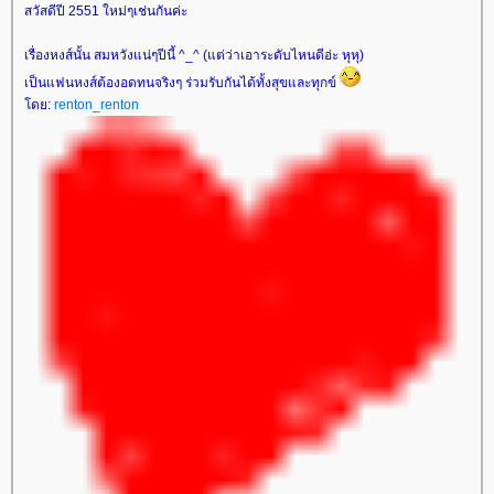
สวัสดีปี 2551 ใหม่ๆเช่นกันค่ะ
เรื่องหงส์นั้น สมหวังแน่ๆปีนี้ ^_^ (แต่ว่าเอาระดับไหนดีอ่ะ หุหุ)
เป็นแฟนหงส์ต้องอดทนจริงๆ ร่วมรับกันได้ทั้งสุขและทุกข์
ดย:
renton_renton