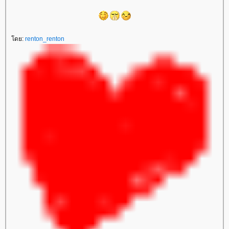
ดย:
renton_renton