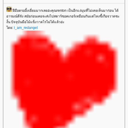
ฝีมือดรออิ้งเยี่ยมมากเลยอ่ะคุณrenton เป็นอีกแง่มุมที่ไม่เคยเห็นมาก่อน ได้
อารมณ์ดีจัง สมัยก่อนเคยจะส่งไปสตาร์ซอคเกอร์เหมือนกันแต่ไหงขี้เกียจวาดซะ
งั้น ปัจจุบันมือไม้แข็งวาดไรไม่ได้แล้วอ่ะ
ดย:
i_am_redangel