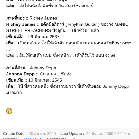
ละ
:: ส่งไปหนังสือพิมพิ์รายวัน สตาร์ซอคเกอร์
ภาพที่สอง
:: Richey James
Richey James
:: อดีตมือกีตาร์ ( Rhythm Guitar ) ของวง MANIC
STREET PREACHERS ปัจจุบัน ... เสียชิวิต ..แล้ว
เขียนเมื่อ
:: 29 มีนาคม 2537
เพื่อ
:: เขียนแล้วเอาไปให้เจ้าตัว ตอนเค๊ามาเล่นคอนเสริทที่กรุงเทพฯ
...
ละ
:: ยื่นให้กับเค๊า แบบ ซึ่งๆหน้า ... เค๊าก็รับไว้ แบบ งง งง
ภาพที่สาม
:: Johnny Depp
Johnny Depp
:: นักแสดง .. ชื่อดัง
เขียนเมื่อ
:: 10 มิถุนายน 2545
เพื่อ :: ให้ พี่สาวคนหนึ่ง ซึ่งทราบมาว่า พี่เค๊าชื่นชอบ Johnny Depp
มากมาก
Create Date :
20 มีนาคม 2550
Last Update :
20 มีนาคม 2550 1:26:24 น.