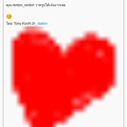
คุณ renton_renton วาดรูปได้เจ๋งมากเล
ดย: Tony KooN (
tk_station