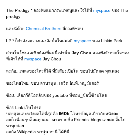
The Prodigy * ลองฟังแนวกระแทกหูและใจได้ที่
myspace
ของ The
prodigy
ละนี่ด้ว
Chemical Brothers
อีกวงที่ชอบ
LP * ก็กำลังจะวางแผงอัลบั้มใหม่พอดี
myspace
ของ Linkin Park
ส่วนในโซนเอเซียต้องพี่คนนี้เท่านั้น
Jay Chou
ลองฟังจังหวะใจของ
พี่เค๊าได้ที่
myspace
Jay Chou
ละก้อ...เพลงของใครก็ได้ ที่มีเสียงเปียโน ชอบไปม๊ดดด ทุกเพลง
ของไทยไทย..ชอบ ลาบานูน, เดวิด อินที, หนู มิเตอร์
ข้อ3. เลือกวีดีโอคลิปของ youtube ที่ชอบ_ข้อนี้ข้ามโลด
ข้อ4.Link เว็บโปรด
บ่อยสุดและหวังผลได้ที่สุดคือ
IMDb
ไว้หาข้อมูลเกี่ยวกับหนังค่ะ
ละก็ เพื่อนๆบล็อคทุกคน...ตามรายชื่อ Friends' blogs เลยค่ะ จิ้มไป
หาทุกบ่อ
ละก้อ Wikipedia หานู่น หานี่ ได้ที่นี่