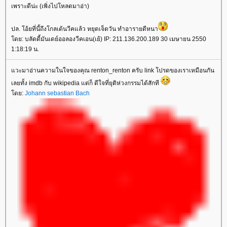
เพราะดีน่ะ (เพิ่งไปโหลดมาอ่า)
ปล. โอ้ยที่นี้ถึงโกลเด้นวีคแล้ว หยุดเจ็ดวัน ทำอารายดีหนา
ดย: บลัดดี้มันเดย์ออลองวีคเอน(เย้) IP: 211.136.200.189 30 เมษายน 2550
1:18:19 น.
วะมาอ่านความในใจของคุณ renton_renton ครับ link โปรดของเราเหมือนกัน
เลยทั้ง imdb กับ wikipedia แต่ก็ ดีใจที่ยุติห่วงกรรมได้สักที
ดย:
Johann sebastian Bach