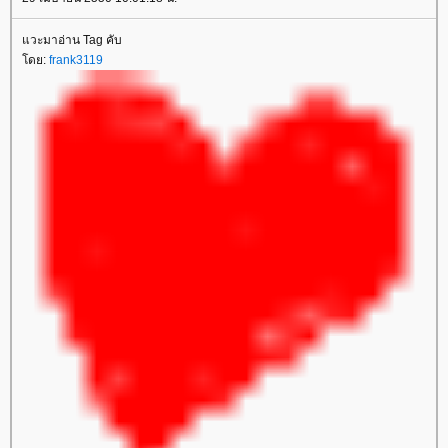
วะมาอ่าน Tag คับ
ดย:
frank3119