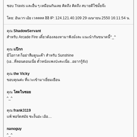
ชอบ Travis และอื่น ๆ เหมือนกันเลย คิดถึง คิดถึง สบายดีใช่มั้ยจ๊ะ
ดย: อันเวร เอ้ย เวลลลล อิอิ IP: 124.121.40.109 29 เมษายน 2550 16:11:54 น.
คุณ
ShadowServant
สำหรับ Arcade Fire เดี๋ยวต้องลองหามาฟังมั่งละ แนะนำกันขนาดนี้^_^
คุณ
ป๊กก
มีโอกาส ก็อย่าลืมดูนะค๊า สำหรับ Sunshine
(เอ...ที่ลอนดอนเนี่ย ตั๋วหนังแพงป่ะคะเนี่ย...อยากรู้จัง)
คุณ
the Vicky
ขอบคุณค่ะ ที่แวะเข้ามาเยี่ยมเยือน
คุณ
สดในซอ
^_^
คุณ
frank3119
พ้ พอร์ตสมัธ ซะงั้นอ่ะ เฮ้อ....
nanoguy
^_^