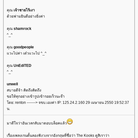
คุณ
เจ้าชายไร้เงา
ด้วยฟามยินดีอย่างยิ่งค่า
คุณ
shamrock
^_^
คุณ
goodpeople
วะไปค่า เด๋วแวะไป ^_^
คุณ
UnEdiTED
^_^
unwell
สบายดีจ้า คิดถึงคิดถึง
ขอให้ทุกอย่างเข้ารูปเข้ารอยเร็วนะจ๊า
ดย: renton -------> จขบ.เองค่า IP: 125.24.2.160 29 เมษายน 2550 19:52:37
น.
มาดีใจว่าอันเวลกลับมาตอบบล็อคแล้ว
เรื่องเพลงเรนตั้นลองฟังวงจากอังกฤษที่ชื่อว่า The Kooks ดูสิเราว่า