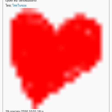
cyber คือ โลกเสมือนจริง
ดย:
สดในซอ
29 เมษายน 2550 10:01:18 น.