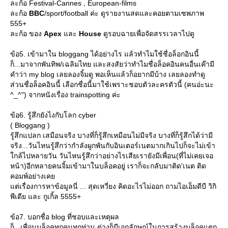
ละก้อ Festival-Cannes , European-films
ละก้อ
BBC
/sport/football ค่ะ ดูรายงานสดและคอยตามเซพภาพ
555+
ละก้อ ของ
Apex
ละ
House
ดูรอบฉายเพื่อจัดสรรเวลาไปดู
ข้อ5. เข้ามาใน bloggang ได้อย่างไร แล้วทำไมใช้ชื่อล็อกอินนี้
ก็...มาจากพันทิพ/เฉลิมไทย และสงสัยว่าทำไมชื่อล็อคอินคนอื่นเค๊ามี
คำว่า my blog เลยลองจิ้มดู พอเห็นแล้วก็อยากมีบ้าง เลยลองทำดู
ส่วนชื่อล็อคอินนี้ เลือกชื่อนี้มาใช้เพราะชอบตัวละครตัวนี้ (คนอ่ะนะ
^_^") จากหนังเรื่อง trainspotting ค่ะ
ข้อ6. รู้สึกยังไงกับโลก cyber
( Bloggang )
รู้สึกแปลก เสมือนจริง บางที่ก็รู้สึกเหมือนไม่มีจริง บางที่ก็รู้สึกได้ว่ามี
จริง...วันไหนรู้สึกว่ากำลังผูกพันกับอินเตอร์เนตมากเกินไปก็จะไม่เข้า
กล้ไปหลายวัน วันไหนรู้สึกว่าอย่างไรเสียเรายังมีเพื่อน(ที่ไม่เคยเจอ
หน้า)อีกหลายคนจิ้มเข้ามาในบล็อคอยู่ เราก็จะกลับมาติด'เนต ติด
คอมพ์อย่างเค
ต่เรื่องการหาข้อมูลนี่ ... สุดเหวี่ยง คิดอะไรไม่ออก ถามไอเอ็มดีบี วิกิ
พีเดีย และ กูเกิ้ล 5555+
ข้อ7. บอกชื่อ blog ที่ชอบและเหตุผล
ก็...เพื่อนบล็อคทุกคนทุกท่าน ต่างก็มีเอกลักษณ์ในการสร้างบล็อคแตก