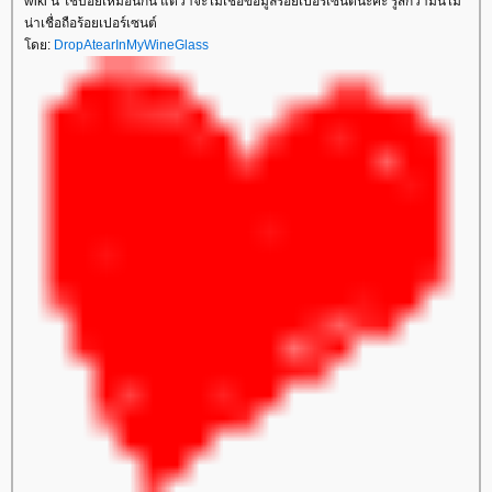
wiki นี่ ใช้บ่อยเหมือนกัน แต่ว่าจะไม่เชื่อข้อมูลร้อยเปอร์เซนต์นะคะ รู้สึกว่ามันไม่
น่าเชื่อถือร้อยเปอร์เซนต์
ดย:
DropAtearInMyWineGlass