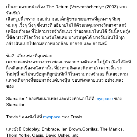
เป็นภาพจากหนังเรื่อง The Return (Vozvrashcheniye (2003) จาก
รัสเซีย)
เลือกรูปนี้เพราะ ชอบฝน ชอบเด็กผู้ชาย ชอบภาพที่ดูเหงาๆ ทึมๆ
หม่นๆ เวิ้งๆ นิ่งๆ ซึ่งบางที อธิบายไม่ได้ด้วยเหตุผลทางวิทยาศาสตร์
เหมือนตัวเอง ที่ไม่สามารถจำกัดแนว ว่าออกแนวไหนได้ วันนี้สุขพรุ่ง
นี้ซีด บางทีใจกว้าง บางวันใจแคบ บางวันพูดได้ บางวันเป็นไบ้ ทุก
อย่างผันแปรไปตามสภาพแวดล้อม อากาศ และ อารมณ์
ข้อ2. เสียงเพลงที่คุณชอบ
เพราะถอยห่างจากวงการเพลงมาหลายช่วงตัวแบบไม่รู้ตัว (คิดได้อีกที
ก็เหลือแต่เรื่องหนังเท่านั้น ที่ยังตามติดและติดตาม) เพราะงั้น วง
หม่ๆนี่ จะไม่พบข้อมูลที่ถูกบันทึกไว้ในความทรงจำเลย ก็เลยจะตาม
ต่วงเดิมๆวงที่ชอบมาตั้งแต่ปางนู้น ชอบฟังหลายแนว อย่างเพลง
ของ
Starsailor * ลองฟังแนวเพลงและท่วงทำนองได้ที่
myspace
ของ
Starsailor
Travis * ลองฟังได้ที่
myspace
ของ Travis
ละยังมี Coldplay, Embrace, Ian Brown,Gorrilaz, The Manics,
Thom Yorke, Oasis, David Usher...etc