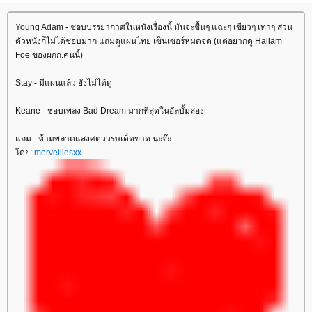
Young Adam - ชอบบรรยากาศในหนังเรื่องนี้ มันจะชื้นๆ แฉะๆ เขียวๆ เทาๆ ส่วน
ตัวหนังก็ไม่ได้ชอบมาก แถมดูแผ่นไทย เซ็นเซอร์หมดจด (แต่อยากดู Hallam
Foe ของผกก.คนนี้)
Stay - มีแผ่นแล้ว ยังไม่ได้ดู
Keane - ชอบเพลง Bad Dream มากที่สุดในอัลบั้มสอง
ถม - ห้ามพลาดแสงศตววรษเด็ดขาด นะจ๊ะ
ดย:
merveillesxx