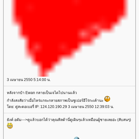
3 เมษายน 2550 5:14:00 น.
หลังจากป๋า Ewan กลายเป็นเจไดไปนานแล้ว
กำลังสงสัยว่าเมื่อไหร่แกจะกลายสภาพเป็นซูเปอร์ฮีโร่กะเค้านะ
ดย: ตู่สะตอเบอรี่ IP: 124.120.190.29 3 เมษายน 2550 12:39:03 น.
ังค์ อดัม--->ดูแล้วบอกได้ว่าคุณทิลด้านี่ดูเผินๆแล้วเหมือนผู้ชายเลยอ่ะ (สับสนๆ)