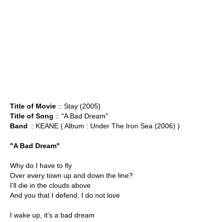
Title of Movie
:: Stay (2005)
Title of Song
:: "A Bad Dream"
Band
:: KEANE ( Album : Under The Iron Sea (2006) )
"A Bad Dream"
Why do I have to fly
Over every town up and down the line?
I'll die in the clouds above
And you that I defend, I do not love
I wake up, it's a bad dream