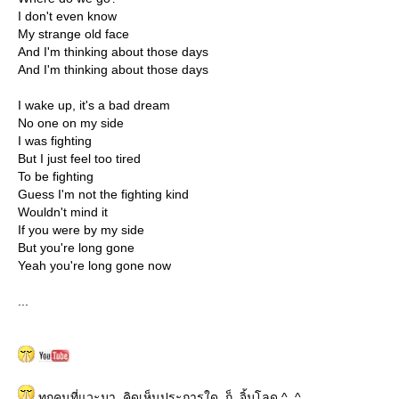
I don't even know
My strange old face
And I'm thinking about those days
And I'm thinking about those days
I wake up, it's a bad dream
No one on my side
I was fighting
But I just feel too tired
To be fighting
Guess I'm not the fighting kind
Wouldn't mind it
If you were by my side
But you're long gone
Yeah you're long gone now
...
ทุกคนที่แวะมา..คิดเห็นประการใด..ก็..จิ้มโลด ^_^