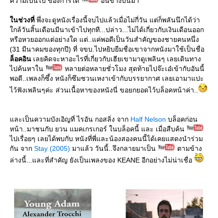
ความเป็นไป ของการได้
อันข้างบนมา
นช่วงที่
พึ่งจะดูหนังเรื่องนี้จบไปแล้วเมื่อไม่กี่วัน แต่ก็พลันนึกได้ว่า
กล้วันสิ้นเดือนมีนาเข้าไปทุกที...ปล่าว...ไม่ได้เกี่ยวกับเงินเดือนออก
หรือหวยออกแต่อย่างใด แต่..แค่พอดีเป็นวันสำคัญของชายคนหนึ่ง
(31 มีนาคมของทุกปี) ที่ จขบ.ไปหยิบยืมชื่อเขาจากหนังมาใช้เป็นชื่อ
ล็อคอิน
เลยคิดจะหาอะไรที่เกี่ยวกับเฮียเขามาดูเพลินๆ เลยเดินทาง
ไปค้นหาใน
หลายต่อหลายชั่วโมง สุดท้ายไปจ๊ะเอ๋เข้ากับอันนี้
พอดี..เพลงก็ซึ้ง หนังก็ซึมชวนเหงาเข้ากับบรรยากาศ เลยเอามาแปะ
ไว้ฟังเพลินๆค่ะ ส่วนเนื้อหาของหนังนี่ ขอยกยอดไว้บล็อคหน้าค่า..
ละเป็นความบังเอิญที่ ไรอัน กอสลิ่ง จาก
Half Nelson
บล็อคก่อน
หน้า..มาชนกับ ยวน แมคเกรเกอร์ ในบล็อคนี้ และ เมื่อสืบค้น
ไปเรื่อยๆ เลยได้พบกับ หนังที่พี่และน้องสองคนนี้ได้เคยแสดงนำร่วม
กัน จาก
Stay (2005)
มาแล้ว วันนี้..จึงกลายมาเป็น
ตามข้าง
ล่างนี้...และที่สำคัญ ยังเป็นเพลงของ KEANE อีกอย่างไม่น่าเชื่อ