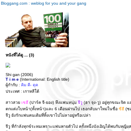
Bloggang.com : weblog for you and your gang
หนังที่ได้ดู ... (3)
Shi gan (2006)
T i m e
(International: English title)
ผู้กำกับ :
คิม คี- ดุค
ประเทศ : เกาหลีใต้
สาวสว
เซฮี
(ปาร์ค จี-ยอง) หึงแฟนหนุ่ม
จีวู
(ฮา จุง-วู) อยู่ทุกขณะจิต 
ตกแต่งใบหน้า(ทั้งหน้า)และ 6 เดือนผ่านไป เธอกลับมาใหม่ในชื่อ
ซีฮี
(ซอ
จีวู ยังรักแฟนคนเดิมที่ทิ้งเขาไปไม่ลาอยู่หรือเปล่า
จีวู ที่กำลังทุกข์ระทมเพราะแฟนหายตัวไป ครั้งหนึ่งบังเอิญได้พบกับหญ