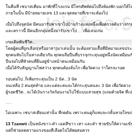
นคืนที่ เซบาสเตียน มาพักที่โรงแรม มีโทรศัพท์ต่อไปถึงห้องพัก บอกให้ไ
ภายในนั้น มีป้ายหมายเลข 13 และจุดหมายที่เขาจะต้องไป
เมื่อไปถึงจุดนัด มีคนมารับพาเขาไปบ้านร้างแห่งหนึ่งเพื่อตรวจค้นร่างกา
ละคราวนี้ มีคนอีกกลุ่มหนึ่งมารับเขาไป ... เพื่อเล่นเกม
เกมเดิมพันชีวิต...
ดยผู้คนที่ถูกเลือก(หรืออาสา)มาเล่นนั้น จะต้องสวมเสื้อที่มีหมายเลขปร
ทุกคนหันไปในทางเดียวกัน ทุกคนถือปืนที่บรรจุกระสุนอยู่หนึ่งนัดเหมือนก
ปืนจ่อไปที่หัวคนที่ยืนอยู่ข้างหน้าตนเหมือนกัน
เมื่อได้รับสัญญานไฟสว่าง ทุกคนต้องลั่นไก เพื่อวัดดวง ว่าใครจะรอด
รอบต่อไป..ก็เพิ่มกระสุนเป็น 2 นัด...3 นัด
จนเหลือ 2 คนสุดท้าย และแต่ละคนจะได้กระสุนคนละ 3 นัด เพื่อวัดดวง
ผู้รอดชีวิต...จะได้เงินรางวัลก้อนงามไปใช้แบบเสวยสุข (แถมด้วยจิต ที่เป
.....
ไม่เฉพาะ เซบาสเตียนเท่านั้น ที่กดดัน เพราะคนดูก็แทบจะกลั้นหายใจขณ
13 Tzameti
เป็นหนังขาว-ดำ เฉดสีขาว เทา และดำ ช่วยขับให้ความเข้น
ต่ก็ช่วยลดความแรงของสีเลือดไปได้พอสมควร