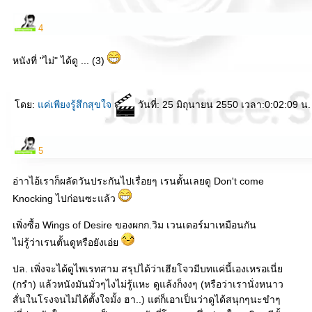
4
หนังที่ "ไม่" ได้ดู ... (3)
ดย:
ค่เพียงรู้สึกสุขใจ
วันที่: 25 มิถุนายน 2550 เวลา:0:02:09 น.
5
อ่าาไอ้เราก็ผลัดวันประกันไปเรื่อยๆ เรนตั้นเลยดู Don't come
Knocking ไปก่อนซะแล้ว
เพิ่งซื้อ Wings of Desire ของผกก.วิม เวนเดอร์มาเหมือนกัน
ไม่รู้ว่าเรนตั้นดูหรือยังเอ่
ปล. เพิ่งจะได้ดูไพเรทสาม สรุปได้ว่าเฮียโจวมีบทแค่นี้เองเหรอเนี่
(กรำ) แล้วหนังมันมั่วๆไงไม่รู้แหะ ดูแล้งก็งงๆ (หรือว่าเรานั่งหนาว
สั่นในโรงจนไม่ได้ตั้งใจมั้ง ฮา..) แต่ก็เอาเป็นว่าดูได้สนุกๆนะขำๆ