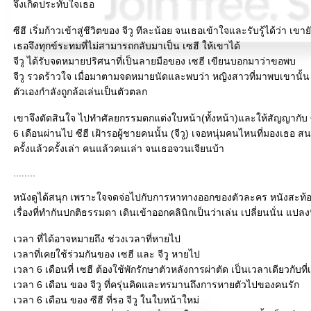
จึงเกิดประทับใจเธอ
ซีฮี เริ่มก้าวเข้าสู่ชีวิตของ จีวู ทีละน้อย จนเธอเข้าใจและรับรู้ได้ว่า เข
เธอจึงทุกข์ระทมที่ไม่สามารถกลับมาเป็น เซฮี ให้เขาได้
จีวู ได้รับจดหมายปริศนาที่เป็นลายมือของ เซฮี เขียนบอกมาว่าขอพบ
จีวู รวดร้าวใจ เมื่อมาตามจดหมายนัดและพบว่า หญิงสาวที่มาพบเขานั้น
ตัวเองกำลังถูกล้อเล่นเป็นตัวตลก
เขาจึงตัดสินใจ ไปทำศัลยกรรมตกแต่งใบหน้า(ทั้งหน้า)และให้สัญญากับ ซ
6 เดือนผ่านไป ซีฮี เฝ้ารอผู้ชายคนนั้น (จีวู) เจอหนุ่มคนไหนที่มองเธอ สนใ
ครั้งแล้วครั้งเล่า คนแล้วคนเล่า จนเธอจวนเจียนบ้า
........
หนังดูได้สนุก เพราะใจจดจ่อไปกับการหาทางออกของตัวละคร หนังสะท้อ
เรื่องที่ทำกันปกติธรรมดา เดินเข้าออกคลินิกเป็นว่าเล่น เปลี่ยนนั่น แปลงน
เวลา ที่ได้อาจหมายถึง ช่วงเวลาที่หายไป
เวลาที่เคยใช้ร่วมกันของ เซฮี และ จีวู หายไป
เวลา 6 เดือนที่ เซฮี ต้องใช้พักรักษาตัวหลังการผ่าตัด เป็นเวลาเดียวกับที
เวลา 6 เดือน ของ จีวู ที่ครุ่นคิดและทรมานถึงการหายตัวไปของคนรัก
เวลา 6 เดือน ของ ซีฮี ที่รอ จีวู ในใบหน้าใหม่