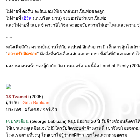
ไม่ง่ายที่ ดอรีน จะยินยอมให้เขากลับมาเป็นพ่อของลูก
ไม่ง่ายที่
เอิร์ล
(เกเบรียล มาน) จะยอมรับว่าเขาเป็นพ่อ
ละไม่ง่ายที่ สเปนซ์ ดาราอีโก้จัด จะยอมรับความไม่เอาไหนและความชุ่ยท
.....
หนังเพิ่มสีสัน ความปั่นป่วนให้กับ สเปนซ์ อีกด้วยการมี เด็กสาวอุ้มโ
“
ความรับผิดชอบ
” คือสิ่งที่หนังเอื้อนเอ่ยและถามหา ทั้งสิ่งที่ตัวเอกเค
ผลงานก่อนหน้าของผู้กำกับ วิม เวนเดอร์ส คนนี้คือ Land of Plenty (2004
13 Tzameti
(2005)
ผู้กำกับ :
Géla Babluani
ประเทศ : ฝรั่งเศส / จอร์เจี
เซบาสเตียน
(George Babluani) หนุ่มน้อยวัย 20 ปี รับจ้างซ่อมหลัง
ห้เขาและดูเหมือนจะไม่มีใครรับผิดชอบค่าจ้างงานนี้ เขาจึงขโมยจดหม
รงแรมตามที่ระบุ โดยเขาไม่รู้ว่าทุกฝีก้าว เขาโดนสะกดรอยตาม