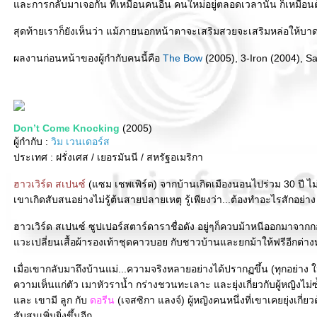
ละการกลับมาเจอกัน ที่เหมือนคนอื่น คนใหม่อยู่ตลอดเวลานั้น ก็เหมือนต้อ
สุดท้ายเราก็ยังเห็นว่า แม้ภายนอกหน้าตาจะเสริมสวยจะเสริมหล่อให้บาด
ผลงานก่อนหน้าของผู้กำกับคนนี้คือ
The Bow
(2005), 3-Iron (2004), Sa
Don’t Come Knocking
(2005)
ผู้กำกับ :
วิม เวนเดอร์ส
ประเทศ : ฝรั่งเศส / เยอรมันนี / สหรัฐอเมริกา
ฮาวเวิร์ด สเปนซ์
(แซม เชพเพิร์ด) จากบ้านเกิดเมืองนอนไปร่วม 30 ปี ไม่
เขาเกิดสับสนอย่างไม่รู้ต้นสายปลายเหตุ รู้เพียงว่า...ต้องทำอะไรสักอย่าง
ฮาวเวิร์ด สเปนซ์ ซูปเปอร์สตาร์ดาราชื่อดัง อยู่ๆก็ควบม้าหนีออกมาจาก
วะเปลี่ยนเสื้อผ้ารองเท้าชุดคาวบอย กับชาวบ้านและยกม้าให้ฟรีอีกต่าง
เมื่อเขากลับมาถึงบ้านแม่...ความจริงหลายอย่างได้ปรากฏขึ้น (ทุกอย่าง ใ
ความเห็นแก่ตัว เมาหัวราน้ำ กร่างชวนทะเลาะ และยุ่งเกี่ยวกับผู้หญิงไม่ซ
ละ เขามี ลูก กับ
ดอรีน
(เจสซิกา แลงจ์) ผู้หญิงคนหนึ่งที่เขาเคยยุ่งเกี่ย
สับสนเพิ่มยิ่งขึ้นอีก