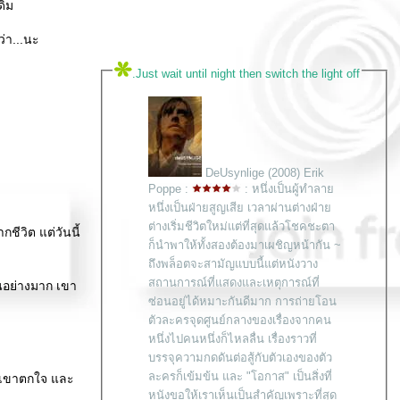
ดิม
่า...นะ
.Just wait until night then switch the light off
DeUsynlige (2008) Erik
Poppe :
: หนึ่งเป็นผู้ทำลา
หนึ่งเป็นฝ่ายสูญเสีย เวลาผ่านต่างฝ่า
ต่างเริ่มชีวิตใหม่แต่ที่สุดแล้วโชคชะตา
ชีวิต แต่วันนี้
ก็นำพาให้ทั้งสองต้องมาเผชิญหน้ากัน ~
ถึงพล็อตจะสามัญแบบนี้แต่หนังวาง
สถานการณ์ที่แสดงและเหตุการณ์ที่
็นอย่างมาก เขา
ซ่อนอยู่ได้หมาะกันดีมาก การถ่ายโอน
ตัวละครจุดศูนย์กลางของเรื่องจากคน
หนึ่งไปคนหนึ่งก็ไหลลื่น เรื่องราวที่
บรรจุความกดดันต่อสู้กับตัวเองของตัว
ละครก็เข้มข้น และ "โอกาส" เป็นสิ่งที่
ำให้เขาตกใจ และ
หนังขอให้เราเห็นเป็นสำคัญเพราะที่สุด