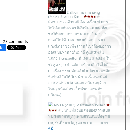
Dalkomhan insaeng
(2005) Ji-woon Kim :
:
มือขวาของเจ้าพ่อฝีมือสุดเนี้ยบทำการ
ดไม่เคยล้มเหลว ตีรันฟันแทงเตะต่อ
ขอให้บอก แต่จะมาตายเอาก็เพราะริ
อาจมีใจให้ “เด็ก” ของเจ้าพ่อ ~ หนัง
22 comments
ก็งส์เตอร์ของพี่ๆ เกาหลีเขาต้องบอกว่า
k
ออกแบบท่าทางกันมาดี ดูแล้วเพลิน
นึกถึง Transpotter ที่ เจสัน สเตแธม ใน
ชุดสูทหรูระยับแต่ยกแข้งขาถีบยันได้ดี
เอาเรื่อง ทรยศหักหลังยังเป็นชนวนหลัก
ที่สร้างสีสันให้กับหนังแนวนี้ สนุกดีแม้
จะชวนสับสนนิดหน่อยว่าใครอยู่ฝ่า
ไหนลูกน้องใคร (ก็หน้าตาเขาคล้า
กันน่ะ)
Noise (2007) Matthew Saville :
: หนังมีส่วนผสมของความเป็น
หนังเขย่าขวัญอยู่เพียงส่วนหนึ่งทั้งๆ ที่มี
เหตุสะเทือนขวัญรุนแรง แต่... อ่านต่อ
ที่นี่