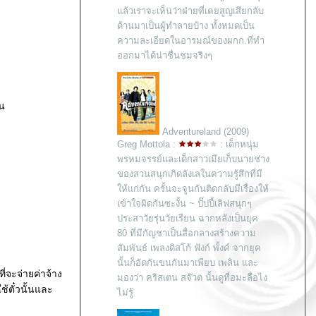
ล้วเราจะเห็นว่าฝ่ายที่เคยสูญเสียกลับ
ด้านมาเป็นผู้ทำลายบ้าง ทั้งหมดเป็น
ความละเอียดในอารมณ์ของผกก.ที่ทำ
ออกมาได้น่าชื่นชมจริงๆ
ัน
Adventureland (2009)
Greg Mottola :
: เด็กหนุ่ม
พรหมจรรย์และเด็กสาวเมียเก็บนายช่าง
ของสวนสนุกเกิดลังเลในความรู้สึกที่มี
ห้แก่กัน ครั้นจะจูนกันติดกลับมีเรื่องให้
เข้าใจผิดกันซะงั้น ~ ปั๊ปปี้เลิฟสนุกๆ
ประสาวัยรุ่นวัยเรียน ฉากหลังเป็นยุค
80 ที่มีกัญชาเป็นสื่อกลางสร้างความ
สัมพันธ์ เพลงดิสโก้ ฟังก์ พั้งค์ จากยุค
นั้นก็อัดกันขนกันมาเพียบ เพลิน และ
ี่จะจ่ายค่าจ้าง
มองว่า คริสเตน สจ๊วต นั้นดูทื่อมะลื่อไง
้ตั๋วนั้นและ
ไม่รู้