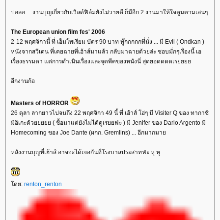
ปอลอ.....งานบุญเกี่ยวกับเวิลด์ฟิล์มยังไม่วายดี ก็มีอีก 2 งานมาให้ใจตูมตามเล่นๆ
The European union film fes' 2006
2-12 พฤศจิกานี้ ที่ เอ็มโพเรียม บัตร 90 บาท ทู๊กกกกกที่นั่ง ... มี Evil ( Ondkan )
หนังจากสวีเดน ที่เคยฉายที่เฮ้าส์มาแล้ว กลับมาฉายด้วยล่ะ ชอบมั่กๆเรื่องนี้ เอ
เรื่องธรรมดา แต่การดำเนินเรื่องและจุดพีคของหนังนี่ สุดยอดดดดเร
อีกงานก้อ
Masters of HORROR
26 ตุลา ลากยาวไปจนถึง 22 พฤศจิกา 49 นี้ ที่ เฮ้าส์ โฮ่ๆ มี Visiter Q ของ ทากาชิ
มิอิเกะด้วยยยยย ( ซื้อมาแต่ยังไม่ได้ดูเรยยฟ่ะ ) มี Jenifer ของ Dario Argento มี
Homecoming ของ Joe Dante (ผกก. Gremlins) ... อีกมากมา
หลังงานบุญที่เฮ้าส์ อาจจะได้เจอกันที่โรงบาลประสาทฟ่ะ หุ หุ
ดย:
renton_renton