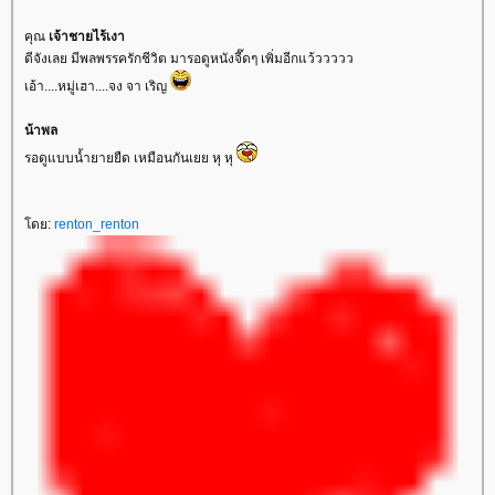
คุณ
เจ้าชายไร้เงา
ดีจังเลย มีพลพรรครักชีวิต มารอดูหนังจี๊ดๆ เพิ่มอีกแว้ววววว
เอ้า....หมู่เฮา....จง จา เริญ
น้าพล
รอดูแบบน้ำยายยืด เหมือนกันเยย หุ หุ
ดย:
renton_renton