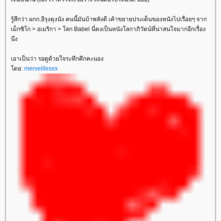
รู้สึกว่า ผกก.อีรุงตุงนัง คนนี้มันบ้าพลังดี เค้าขยายประเด็นของหนังไปเรื่อยๆ จาก
เม็กซิโก > อเมริกา > โลก Babel นี่คงเป็นหนังโลกาภิวัตน์ที่น่าสนใจมากอีกเรื่อง
นึง
เอาเป็นว่า รอดูด้วยใจระทึกคึกคะนอง
ดย:
merveillesxx