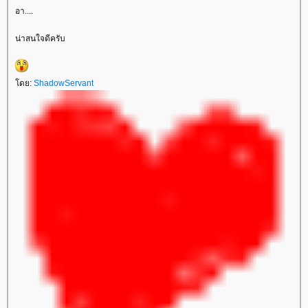
อา....
น่าสนใจดีครับ
ดย:
ShadowServant