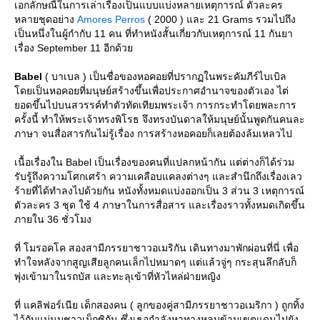
เอกลักษณืในการเล่าเรื่องเป็นแบบแบ่งหลายเหตุการณ์ ตัวละคร
หลายชุดอย่าง
Amores Perros
( 2000 ) และ 21 Grams รวมไปถึง
เป็นหนึ่งในผู้กำกับ 11 คน ที่ทำหนังสั้นเกี่ยวกับเหตุการณ์ 11 กันยา
เรื่อง September 11 อีกด้ว
Babel
( บาเบล ) เป็นชื่อของหอคอยที่ปรากฏในพระคัมภีร์ไบเบิล
ดยเป็นหอคอยที่มนุษย์สร้างขึ้นเพื่อประกาศอำนาจของตัวเอง ไต่
อดขึ้นไปบนสวรรค์ทำตัวทัดเทียมพระเจ้า การกระทำโดยพละการ
ครั้งนี้ ทำให้พระเจ้าทรงพิโรธ จึงทรงบันดาลให้มนุษย์นั้นพูดกันคนละ
ภาษา จนสื่อสารกันไม่รู้เรื่อง การสร้างหอคอยก็เลยต้องล้มเหลวไป
เนื้อเรื่องใน Babel เป็นเรื่องของคนที่แปลกหน้ากัน แต่ต่างก็ได้ร่วม
รับรู้ถึงความโศกเศร้า ความเคลือบแคลงต่างๆ และสำนึกถึงเรื่องเลว
ร้ายที่ได้ทำลงไปด้วยกัน หนังทั้งหมดแบ่งออกเป็น 3 ส่วน 3 เหตุการณ์
ตัวละคร 3 ชุด ใช้ 4 ภาษาในการสื่อสาร และเรื่องราวทั้งหมดเกิดขึ้น
ภายใน 36 ชั่วโมง
ที่ โมรอคโค สองสามีภรรยาชาวอเมริกัน เดินทางมาพักผ่อนที่นี่ เพื่อ
ทำใจหลังจากสูญเสียลูกคนเล็กไปหมาดๆ แต่แล้วจู่ๆ กระสุนลึกลับก็
พุ่งเข้ามาในรถบัส และทะลุเข้าที่หัวไหล่ฝ่ายหญิง
ที่ แคลิฟอร์เนีย เด็กสองคน ( ลูกของคู่สามีภรรยาชาวอเมริกา ) ถูกทิ้ง
ไว้กับแม่นมชาวเม็กซิกัน ซึ่งเธอกำลังหาทางหลบข้ามเขตแดนไปยัง