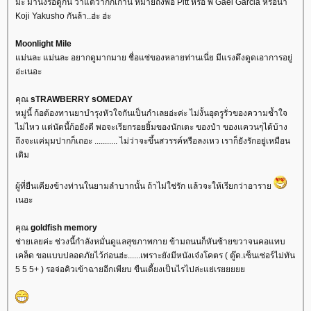
มะ มานั่งรอดูกัน ว่าแต่ว่ากิ๊กเก่านี่ หมายถึงพ่อ Pitt หรือ พี่ Gael Garcia หรือน้า
Koji Yakusho กันล้า..ฮ่ะ ฮ่ะ
Moonlight Mile
ม่นละ แม่นละ อยากดูมากมาย ชื่อแซ่ของหลายท่านเนี่ย มีแรงดึงดูดเอาการอยู่
อ่ะเนอะ
คุณ
sTRAWBERRY sOMEDAY
หมู่นี้ ก้อต้องทานยาบำรุงหัวใจกันเป็นกำเลยอ่ะค่ะ ไม่งั้นอุดรูรั่วของความช้ำใจ
ไม่ไหว แต่นัดนี้ก้อยังดี พอจะเรียกรอยยิ้มของนักเตะ ของป๋า ของแควนๆได้บ้าง
ถึงจะแค่มุมปากก็เถอะ ........... ไม่ว่าจะขึ้นสวรรค์หรือลงเหว เราก็ยังรักอยู่เหมือน
เดิม
ผู้ที่ยืนเคียงข้างท่านในยามลำบากนั้น ถ้าไม่ใช่รัก แล้วจะให้เรียกว่าอารา
เนอะ
คุณ
goldfish memory
ช่ายเลยค่ะ ช่วงนี้กำลังหมั่นดูแลสุขภาพกาย ข้ามถนนก็หันซ้ายขวาจนคอแทบ
เคล็ด ขอแบบปลอดภัยไว้ก่อนฮ่ะ......เพราะยังมีหนังเจ๋งโคตร ( ตู๊ด.เซ็นเซ่อร์ไม่ทัน
5 5 5+ ) รอจ่อคิวเข้าฉายอีกเพียบ ขืนเดี้ยงเป็นไรไปล่ะแย่เร