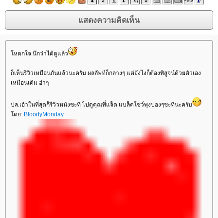
หตกใจ นึกว่าได้ดูแล้ว
ก็เห็นรีวิวเหมือนกันแล้วนะครับ ผลลัพท์ก็กลางๆ แต่ยังไงก็ต้องพิสูจน์ด้วยตัวเอง
เหมือนเดิม ฮ่าๆ
ปล.เอ้าในที่สุดก็รีวิวหนังซะที ไปดูคุณพี่แจ็ด แบล็คโชว์พุงป่องๆซะทีนะครับ
ดย:
BloodyMonday