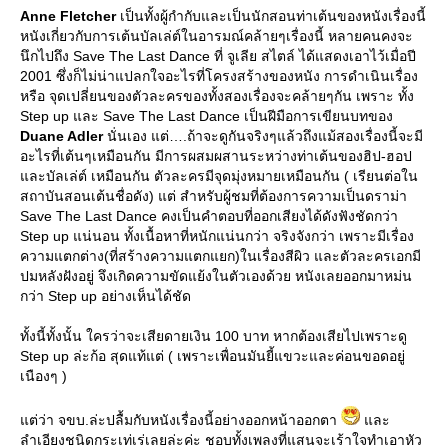
Anne Fletcher
เป็นทั้งผู้กำกับและเป็นนักสอนท่าเต้นของหนังเรื่องนี้
หนังเกี่ยวกับการเต้นบัลเล่ต์ในอารมณ์คล้ายๆเรื่องนี้ หลายคนคงจะ
นึกไปถึง Save The Last Dance ที่ จูเลีย สไตล์ ได้แสดงเอาไว้เมื่อปี
2001 ซึ่งก็ไม่น่าแปลกใจอะไรที่โครงสร้างของหนัง การดำเนินเรื่อง
หรือ จุดเปลี่ยนของตัวละครของทั้งสองเรื่องจะคล้ายๆกัน เพราะ ทั้ง
Step up และ Save The Last Dance เป็นฝีมือการเขียนบทของ
Duane Adler
นั่นเอง แต่….ถ้าจะดูกันจริงๆแล้วถึงแม้สองเรื่องนี้จะมี
อะไรที่เต้นๆเหมือนกัน มีการผสมผสานระหว่างท่าเต้นของฮิป-ฮอป
ละบัลเล่ต์ เหมือนกัน ตัวละครมีจุดมุ่งหมายเหมือนกัน ( เรียนต่อใน
สถาบันสอนเต้นชื่อดัง) แต่ สำหรับผู้ชมที่ต้องการความเป็นดราม่า
Save The Last Dance คงเป็นคำตอบที่ออกเสียงได้ดังฟังชัดกว่า
Step up แน่นอน ทั้งเนื้อหาที่หนักแน่นกว่า จริงจังกว่า เพราะมีเรื่อง
ความแตกต่าง(ที่สร้างความแตกแยก)ในเรื่องสีผิว และตัวละครเอกมี
ปมหลังฝังอยู่ จึงเกิดความขัดแย้งในตัวเองด้วย หนังเลยออกมาหม่น
กว่า Step up อย่างเห็นได้ชัด
ทั้งนี้ทั้งนั้น ใครว่าจะเสียดายเงิน 100 บาท หากต้องเสียไปเพราะดู
Step up ล่ะก้อ สุดแท้แต่ ( เพราะเพื่อนมันยี้แขวะและค่อนขอดอยู่
เนืองๆ )
ต่ว่า จขบ.ล่ะปลื้มกับหนังเรื่องนี้อย่างออกหน้าออกตา
ละ
ลำเอียงชนิดกระเท่เร่เลยล่ะค่ะ ชอบทั้งเพลงที่แสนจะเร้าใจทำเอาหัว