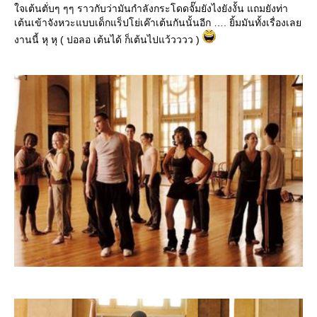
จเต้นตั่บๆ ๆๆ ราวกับว่ามันกำลังกระโดดจั๊มยังไงยังงั้น แถมยังท่า
เต้นเข้าจังหวะแบบเด็กแร็ปโย่เค๊าเต้นกันนั้นอีก …. ยิ้มมันทั้งเรื่องเล
งานนี้ หุ หุ ( ปอลอ เต้นได้ ก็เต้นไปแว้วววว )