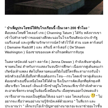
"
บำเพ็ญประโยชน์ให้กับโรงเรียนนี้ เป็นเวลา 200 ชั่วโมง
"
คือบทลงโทษที่ ไทเลอร์ เกจ ( Channing Tatum ) ได้รับ หลังจากเขา
เข้าไปทำลายข้าวของอย่างคึกคะนองในโรงเรียนศิลปะประจำรัฐ
มรี่แลนด์ และถูกพี่ยามรักษาการณ์คว้าตัวไว้ได้ ส่วน แมค คาร์เตอร์
( Damaine Radcliff ) และ สกินนี่ คาร์เตอร์ ( De'Shawn
Washington ) น้องชายของแมค ต่างก็รอดพ้นการจับกุม
นคลาสบัลเล่ต์ นอร่า คลาร์ค ( Jenna Dewan ) กำลังเฟ้นหาคู่เต้น
ชายคนใหม่ สำหรับการแสดงวันจบปีการศึกษา เนื่องจากคู่เต้นคนเก่า
เกิดข้อเท้าแพลง คัดไปก็หลายคนแต่ก็ยังไม่มีใครที่จะสามารถรับน้ำ
หนักตัวเธอได้เมื่อถึงท่าที่เธอต้องกระโจน---กระโดดเข้าหาคู่เต้นและ
ต้องยกตัวเธอขึ้นเหนือไหล่ให้ได้ด้วย จึงเป็นการคัดเลือกที่ทุลักทุเลที
เดียวเชียว ไทเลอร์ เห็นแล้วนึกขำอยู่ในใจขณะที่เขาก็กำลังทำความ
สะอาดเช็ดกระจกอยู่ในห้องนี้เหมือนกัน เมื่อทุกคนออกไปหมดแล้ว
เขาจึงอาสาจะลองเป็นคู่ซ้อมให้เธอ นอร่า มอง ไทเลอร์แบบ
" ไม่
อยากจะเชื่อว่าคนอย่างนายรู้จักบัลเล่ต์ด้วยเหรอ " ในทีแรก และ
ประมาณว่า " เด็กแรปโย่เจ้าปัญหาอย่างนายเรอะจะมาช่วยอะไรชั้น