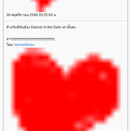
30 พฤศจิกายน 2549 20:25:04 น.
สำหรับดิฉันต้อง Dancer in the Dark เท่านั้นค่ะ
ฮ่าๆๆๆๆๆๆๆๆๆๆๆๆๆๆๆๆๆๆๆๆๆๆๆๆๆ
ดย:
merveillesxx