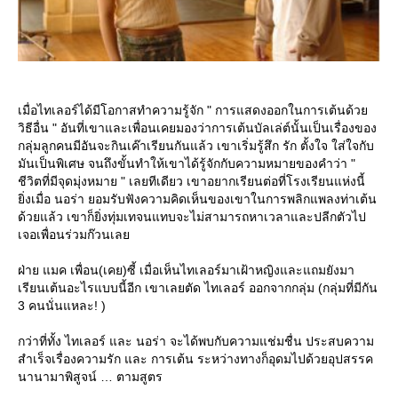
เมื่อไทเลอร์ได้มีโอกาสทำความรู้จัก " การแสดงออกในการเต้นด้ว
วิธีอื่น " อันที่เขาและเพื่อนเคยมองว่าการเต้นบัลเล่ต์นั้นเป็นเรื่องของ
กลุ่มลูกคนมีอันจะกินเค๊าเรียนกันแล้ว เขาเริ่มรู้สึก รัก ตั้งใจ ใส่ใจกับ
มันเป็นพิเศษ จนถึงขั้นทำให้เขาได้รู้จักกับความหมายของคำว่า "
ชีวิตที่มีจุดมุ่งหมาย " เลยทีเดียว เขาอยากเรียนต่อที่โรงเรียนแห่งนี้
ิ่งเมื่อ นอร่า ยอมรับฟังความคิดเห็นของเขาในการพลิกแพลงท่าเต้น
ด้วยแล้ว เขาก็ยิ่งทุ่มเทจนแทบจะไม่สามารถหาเวลาและปลีกตัวไป
เจอเพื่อนร่วมก๊วนเล
ฝ่าย แมค เพื่อน(เคย)ซี้ เมื่อเห็นไทเลอร์มาเฝ้าหญิงและแถมยังมา
เรียนเต้นอะไรแบบนี้อีก เขาเลยตัด ไทเลอร์ ออกจากกลุ่ม (กลุ่มที่มีกัน
3 คนนั่นแหละ! )
กว่าที่ทั้ง ไทเลอร์ และ นอร่า จะได้พบกับความแช่มชื่น ประสบความ
สำเร็จเรื่องความรัก และ การเต้น ระหว่างทางก็อุดมไปด้วยอุปสรรค
นานามาพิสูจน์ … ตามสูตร