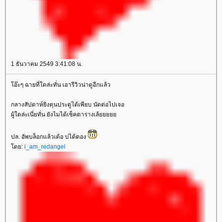
1 ธันวาคม 2549 3:41:08 น.
อ๊ะๆ ฉายที่ใดล่ะทั่น เอารีวิวน่าดูอีกแล้ว
กลางสัปดาห์ยิงตุนประตูได้เพียบ นัดต่อไปเจอ
ผู้ใดล่ะเนี่ยทั่น ยังไมได้เช็คตารางเล้
ปล. อัพบล็อกแล้วเด้อ บ่ได้ดอง
ดย:
i_am_redangel