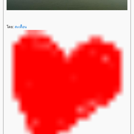
ดย:
สะเทื้อน