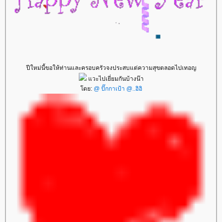
ปีใหม่นี้ขอให้ท่านและครอบครัวจงประสบแต่ความสุขตลอดไปเทอญ
วะไปเยี่ยมกันบ้างน๊า
ดย:
@ ปั๊กกาเป้า @..อิอิ