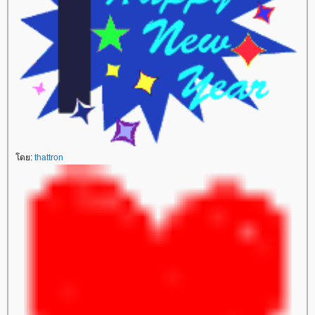
ดย:
thattron