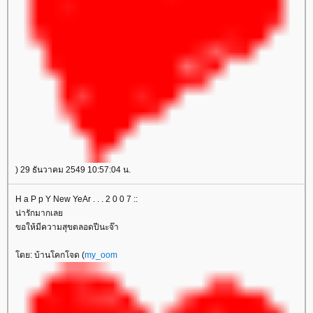
) 29 ธันวาคม 2549 10:57:04 น.
H a P p Y New YeAr . . . 2 0 0 7 ::
น่ารักมากเล
ขอให้มีความสุขตลอดปีนะจ๊า
ดย: บ้านโคกโจด (
my_oom