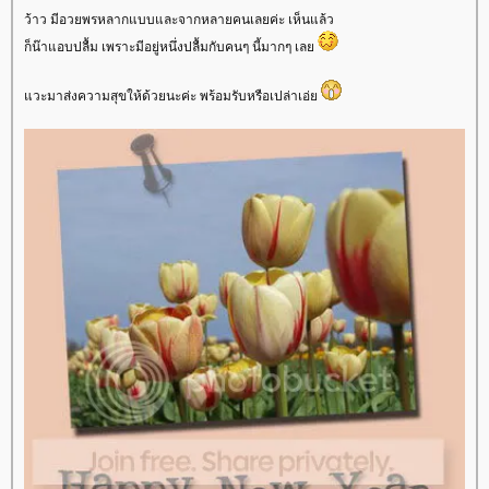
ว้าว มีอวยพรหลากแบบและจากหลายคนเลยค่ะ เห็นแล้ว
ก็น๊าแอบปลื้ม เพราะมีอยู่หนึ่งปลื้มกับคนๆ นี้มากๆ เล
วะมาส่งความสุขให้ด้วยนะค่ะ พร้อมรับหรือเปล่าเอ่