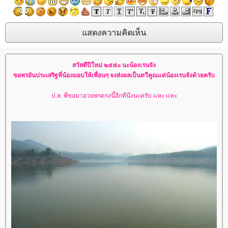
สวัสดีปีใหม่ ๒๕๕๐ นะน้องเรนจัง
ขอพรอันประเสริฐที่น้องมอบให้เพื่อนๆ จงส่งผลเป็นทวีคูณแด่น้องเรนจังด้วยครับ
ป.ล. พี่ขอมาอวยพรตรงนี้อีกทีนึงนะครับ แหะ แหะ