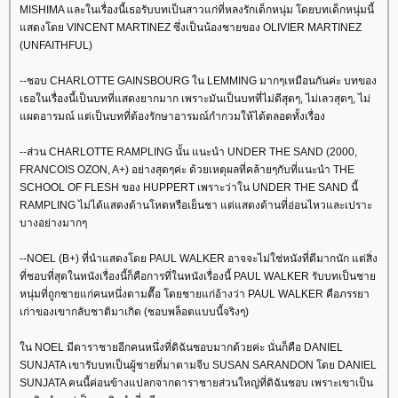
MISHIMA และในเรื่องนี้เธอรับบทเป็นสาวแก่ที่หลงรักเด็กหนุ่ม โดยบทเด็กหนุ่มนี้
สดงโดย VINCENT MARTINEZ ซึ่งเป็นน้องชายของ OLIVIER MARTINEZ
(UNFAITHFUL)
--ชอบ CHARLOTTE GAINSBOURG ใน LEMMING มากๆเหมือนกันค่ะ บทของ
เธอในเรื่องนี้เป็นบทที่แสดงยากมาก เพราะมันเป็นบทที่ไม่ดีสุดๆ, ไม่เลวสุดๆ, ไม่
ผดอารมณ์ แต่เป็นบทที่ต้องรักษาอารมณ์กำกวมให้ได้ตลอดทั้งเรื่อง
--ส่วน CHARLOTTE RAMPLING นั้น แนะนำ UNDER THE SAND (2000,
FRANCOIS OZON, A+) อย่างสุดๆค่ะ ด้วยเหตุผลที่คล้ายๆกับที่แนะนำ THE
SCHOOL OF FLESH ของ HUPPERT เพราะว่าใน UNDER THE SAND นี้
RAMPLING ไม่ได้แสดงด้านโหดหรือเย็นชา แต่แสดงด้านที่อ่อนไหวและเปราะ
บางอย่างมากๆ
--NOEL (B+) ที่นำแสดงโดย PAUL WALKER อาจจะไม่ใช่หนังที่ดีมากนัก แต่สิ่ง
ที่ชอบที่สุดในหนังเรื่องนี้ก็คือการที่ในหนังเรื่องนี้ PAUL WALKER รับบทเป็นชา
หนุ่มที่ถูกชายแก่คนหนึ่งตามตื๊อ โดยชายแก่อ้างว่า PAUL WALKER คือภรรยา
เก่าของเขากลับชาติมาเกิด (ชอบพล็อตแบบนี้จริงๆ)
น NOEL มีดาราชายอีกคนหนึ่งที่ดิฉันชอบมากด้วยค่ะ นั่นก็คือ DANIEL
SUNJATA เขารับบทเป็นผู้ชายที่มาตามจีบ SUSAN SARANDON โดย DANIEL
SUNJATA คนนี้ค่อนข้างแปลกจากดาราชายส่วนใหญ่ที่ดิฉันชอบ เพราะเขาเป็น