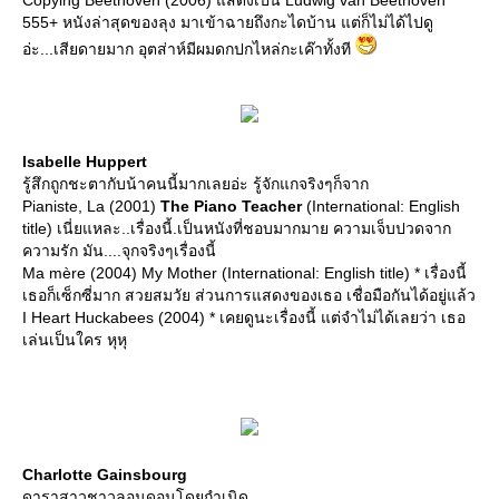
Copying Beethoven (2006) แสดงเป็น Ludwig van Beethoven *
555+ หนังล่าสุดของลุง มาเข้าฉายถึงกะไดบ้าน แต่ก็ไม่ได้ไปดู
อ่ะ...เสียดายมาก อุตส่าห์มีผมดกปกไหล่กะเค๊าทั้งที
Isabelle Huppert
รู้สึกถูกชะตากับน้าคนนี้มากเลยอ่ะ รู้จักแกจริงๆก็จาก
Pianiste, La (2001)
The Piano Teacher
(International: English
title) เนี่ยแหละ..เรื่องนี้.เป็นหนังที่ชอบมากมาย ความเจ็บปวดจาก
ความรัก มัน....จุกจริงๆเรื่องนี้
Ma mère (2004) My Mother (International: English title) * เรื่องนี้
เธอก็เซ็กซี่มาก สวยสมวัย ส่วนการแสดงของเธอ เชื่อมือกันได้อยู่แล้ว
I Heart Huckabees (2004) * เคยดูนะเรื่องนี้ แต่จำไม่ได้เลยว่า เธอ
เล่นเป็นใคร หุหุ
Charlotte Gainsbourg
ดาราสาวชาวลอนดอนโดยกำเนิด