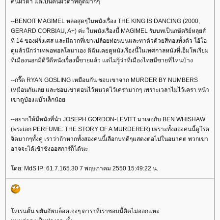
คนผิวดำ แต่เป็นคนผิวดำที่ดูดีมากๆ
--BENOIT MAGIMEL หล่อสุดๆในหนังเรื่อง THE KING IS DANCING (2000,
GERARD CORBIAU, A+) ค่ะ ในหนังเรื่องนี้ MAGIMEL รับบทเป็นกษัตริย์หลุยส์
ที่ 14 ของฝรั่งเศส และมีฉากที่เขาเปลือยท่อนบนและทาตัวด้วยสีทองทั้งตัว โอ้โฮ
ดูแล้วนึกว่าเทพอพอลโลมาเอง ดิฉันเคยดูหนังเรื่องนี้ในเทศกาลหนังที่เอ็มโพเรียม
ที่เมืองนอกมีดีวีดีหนังเรื่องนี้ขายแล้ว แต่ไม่รู้ว่าที่เมืองไทยมีขายที่ไหนบ้าง
--กรี๊ด RYAN GOSLING เหมือนกัน ชอบเขาจาก MURDER BY NUMBERS
เหมือนกันเลย และชอบเขาตอนไว้หนวดไว้เครามากๆ เพราะเวลาไม่ไว้เครา หน้า
เขาดูบ้องแบ๊วเล็กน้อ
--อยากให้มีหนังที่นำ JOSEPH GORDON-LEVITT มาเจอกับ BEN WHISHAW
(พระเอก PERFUME: THE STORY OF A MURDERER) เพราะทั้งสองคนนี้ดูโรค
จิตมากๆทั้งคู่ เราว่าถ้าหากทั้งสองคนนี้เลือกบทดีๆแสดงต่อไปในอนาคต พวกเขา
อาจจะได้เข้าชิงออสการ์ก็ได้นะ
ดย: MdS IP: 61.7.165.30 7 พฤษภาคม 2550 15:49:22 น.
หเรนตั้น ขยันอัพบล็อคเจงๆ ดาราที่เราชอบนี้คิดไม่ออกแหะ