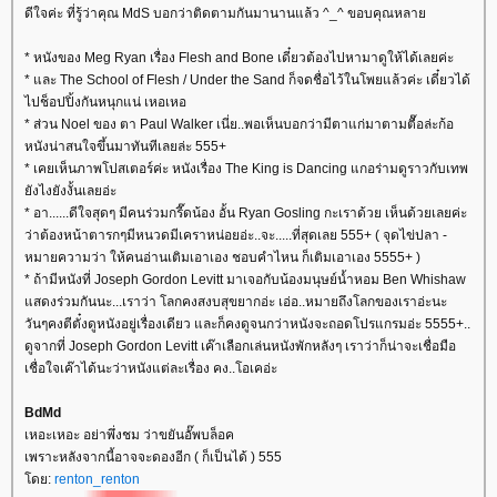
ดีใจค่ะ ที่รู้ว่าคุณ MdS บอกว่าติดตามกันมานานแล้ว ^_^ ขอบคุณหลา
* หนังของ Meg Ryan เรื่อง Flesh and Bone เดี๋ยวต้องไปหามาดูให้ได้เลยค่ะ
* และ The School of Flesh / Under the Sand ก็จดชื่อไว้ในโพยแล้วค่ะ เดี๋ยวได้
ไปช็อปปิ้งกันหนุกแน่ เหอเหอ
* ส่วน Noel ของ ตา Paul Walker เนี่ย..พอเห็นบอกว่ามีตาแก่มาตามตื๊อล่ะก้อ
หนังน่าสนใจขึ้นมาทันทีเลยล่ะ 555+
* เคยเห็นภาพโปสเตอร์ค่ะ หนังเรื่อง The King is Dancing แกอร่ามดูราวกับเทพ
ังไงยังงั้นเลยอ่ะ
* อา......ดีใจสุดๆ มีคนร่วมกรี๊ดน้อง อั้น Ryan Gosling กะเราด้วย เห็นด้วยเลยค่ะ
ว่าต้องหน้าตารกๆมีหนวดมีเคราหน่อยอ่ะ..จะ.....ที่สุดเลย 555+ ( จุดไข่ปลา -
หมายความว่า ให้คนอ่านเติมเอาเอง ชอบคำไหน ก็เติมเอาเอง 5555+ )
* ถ้ามีหนังที่ Joseph Gordon Levitt มาเจอกับน้องมนุษย์น้ำหอม Ben Whishaw
สดงร่วมกันนะ...เราว่า โลกคงสงบสุขยากอ่ะ เอ่อ..หมายถึงโลกของเราอ่ะนะ
วันๆคงตีตั๋งดูหนังอยู่เรื่องเดียว และก็คงดูจนกว่าหนังจะถอดโปรแกรมอ่ะ 5555+..
ดูจากที่ Joseph Gordon Levitt เค๊าเลือกเล่นหนังพักหลังๆ เราว่าก็น่าจะเชื่อมือ
เชื่อใจเค๊าได้นะว่าหนังแต่ละเรื่อง คง..โอเคอ่ะ
BdMd
เหอะเหอะ อย่าพึ่งชม ว่าขยันอั๊พบล็อค
เพราะหลังจากนี้อาจจะดองอีก ( ก็เป็นได้ ) 555
ดย:
renton_renton