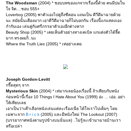
The Woodsman
(2004) * ชอบบทของแกจากเรื่องนี้ด้วย คนมีปมใน
จ จิต....ชอบ 555+
Loverboy (2005) พาตัวเองไปดูถึงซีคอน แถมเป็น ดีวีดีมาฉายด้ว
นะ สมัยนั้นเคืองมาก เอาดีวีดีมาฉายก็ไม่บอกกัน เรื่องนี้แกแสดงเอง
กำกับเอง เล่นคู่กับศรีภรรยาตัวเองอีกต่างหาก
Beauty Shop (2005) * เคยเห็นตัวอย่างทางเคเบิล แกแต่งตัวได้จี๊ด
มาก ทรงผมก็..นะ
Where the Truth Lies (2005) * เท่อย่างเค
Joseph Gordon-Levitt
กรี๊ดสุดๆ จาก
Mysterious Skin
(2004) * เท่มากเลยน้องเรื่องนี้ ถ้าเทียบกับหนัง
ก่อนหน้านี้เรื่อง 10 Things I Hate About You (1999) อ่ะ ... เอ่อ..อย่า
ห้เทียบเล
เอาเป็นว่าเค๊าเลือกหนังเล่นแต่ละเรื่องเนี่ย ได้ใจเราไปเต็มๆ โด
เฉพาะจาก
B r i c k
(2005) และมีหนังใหม่ The Lookout (2007)
(บรรยากาศหนังตามรูปข้างบนนั่นแล) ..ไม่รู้จะเข้ามาฉายบ้านเรา
หรือเปล่า