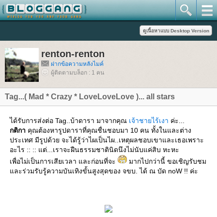
renton-renton
ฝากข้อความหลังไมค์
ผู้ติดตามบล็อก : 1 คน
Tag...( Mad * Crazy * LoveLoveLove )... all stars
ได้รับการส่งต่อ Tag..บ้าดารา มาจากคุณ
เจ้าชายไร้เงา
ค่ะ...
กติกา
คุณต้องหารูปดาราที่คุณชื่นชอบมา 10 คน ทั้งในและต่าง
ประเทศ มีรูปด้วย จะได้รู้ว่าไผเป็นไผ..เหตุผลชอบเขาและเธอเพราะ
อะไร :: :: แต่...เราจะฝืนธรรมชาตินิดนึงไม่นับแค่สิบ หะหะ
เพื่อไม่เป็นการเสียเวลา และก่อนที่จะ
มากไปกว่านี้ ขอเชิญรับชม
ละร่วมรับรู้ความบันเทิงขั้นสูงสุดของ จขบ. ได้ ณ บัด noW !! ค่ะ