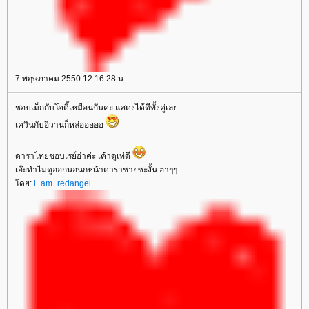
7 พฤษภาคม 2550 12:16:28 น.
ชอบเม็กกับโจดี้เหมือนกันค่ะ แสดงได้ดีทั้งคู่เล
เควินกับอีวานก็หล่อออออ
ดาราไทยชอบเรย์อ่าค่ะ เค้าดูเท่ดี
เอ๊ะทำไมดูออกนอนกหน้าดาราชายซะงั้น ฮ่าๆๆ
ดย:
i_am_redangel