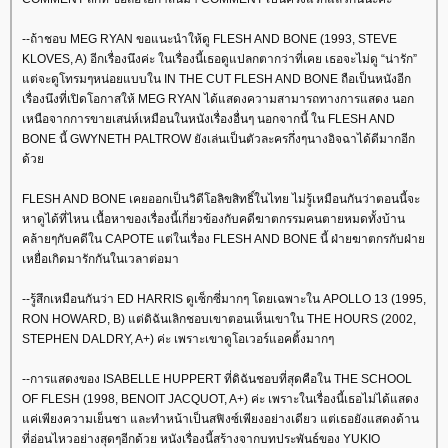
--ถ้าชอบ MEG RYAN ขอแนะนำให้ดู FLESH AND BONE (1993, STEVE
KLOVES, A) อีกเรื่องนึงค่ะ ในเรื่องนี้เธอดูแปลกตากว่าที่เคย เธอจะไม่ดู “น่ารัก”
ต่จะดูโทรมๆหน่อยแบบใน IN THE CUT FLESH AND BONE ถือเป็นหนังอีก
เรื่องนึงที่เปิดโอกาสให้ MEG RYAN ได้แสดงความสามารถทางการแสดง นอก
เหนือจากการขายเสน่ห์เหมือนในหนังเรื่องอื่นๆ นอกจากนี้ ใน FLESH AND
BONE นี้ GWYNETH PALTROW ยังเล่นเป็นตัวละครกึ่งๆนางอิจฉาได้ดีมากอีก
ด้ว
FLESH AND BONE เคยออกเป็นวิดีโอลิขสิทธิ์ในไทย ไม่รู้เหมือนกันว่าตอนนี้จะ
หาดูได้ที่ไหน เนื้อหาของเรื่องนี้เกี่ยวข้องกับคดีฆาตกรรมคนตายหมดทั้งบ้าน
คล้ายๆกับคดีใน CAPOTE แต่ในเรื่อง FLESH AND BONE นี้ ฝ่ายฆาตกรกับฝ่า
เหยื่อเกิดมารักกันในเวลาต่อมา
--รู้สึกเหมือนกันว่า ED HARRIS ดูเซ็กซี่มากๆ โดยเฉพาะใน APOLLO 13 (1995,
RON HOWARD, B) แต่ดิฉันเลิกชอบเขาตอนเห็นเขาใน THE HOURS (2002,
STEPHEN DALDRY, A+) ค่ะ เพราะเขาดูโอเวอร์แอคติ้งมากๆ
--การแสดงของ ISABELLE HUPPERT ที่ดิฉันชอบที่สุดคือใน THE SCHOOL
OF FLESH (1998, BENOIT JACQUOT, A+) ค่ะ เพราะในเรื่องนี้เธอไม่ได้แสดง
ค่เพียงความเย็นชา และทำหน้าเป็นสฟิงซ์เพียงอย่างเดียว แต่เธอยังแสดงด้าน
ที่อ่อนไหวอย่างสุดๆอีกด้วย หนังเรื่องนี้สร้างจากบทประพันธ์ของ YUKIO