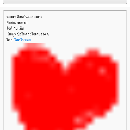
ชอบเหมือนกันสองคนค่ะ
คือสองคนแรก
จดี้ กับ เม็ก
เป็นผู้หญิงในดวงใจเลยจริง ๆ
ดย:
สดในซอ