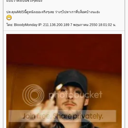
บบว่าคงเป็นช่วงๆละมั้ง
ปล.คุณMdSนี้ดูหนังเยอะจริงๆเลย ว่างๆไปหาเราที่บล็อคบ้างนะฮ่ะ
ดย: BloodyMonday IP: 211.136.200.189 7 พฤษภาคม 2550 18:01:02 น.