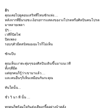
ถ้า
คุณเคยไปดูคอนเสริทที่ไหนซักแห่ง....
หลังจากที่ยืนรอชะเง้อรอการแสดงของวงโปรดหรือศิลปินคนโปรด
มาหลายเพลา
จู่ๆ...
เวทีก็ปิดไฟ
ปิดเพลง
รอบๆตัวมืดสนิทมองอะไรก็ไม่เห็น
ซักแป๊บ
คุณเห็นเงาตะคุ่มๆของศิลปินเดินขึ้นมาบนเวที
ทั้งๆที่มืด
ต่ทุกคนก็รู้ว่าเขามาแล้ว....
ละคนอื่นๆก็เห็นเหมือนกันกะคุณ
ทันใดนั้น...
ชั่ว วิ นา ที นั้น ...
ทุกคนก็พร้อมใจกันส่งเสียงกรี๊ดอย่างบ้าคลั่ง