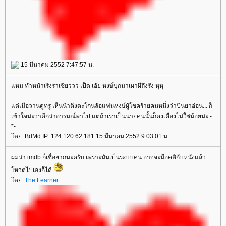
15 มีนาคม 2552 7:47:57 น.
หม ทำหน้าเริงร่าเชียววว เป็ด เอ้ย หงษ์บุกมาเผาผีถึงรัง หุหุ
ต่เมื่อวานดูทรู เห็นน้าติงตะโกนล้อแฟนหงษ์ผู้โชคร้ายคนหนึ่งว่าปันยาอ่อน... ก็
เข้าใจน่ะว่าคึกว่าอารมณ์พาไป แต่ถ้าเราเป็นนายคนนั้นก็คงเคืองไม่ใช่น้อยน่ะ -
*-
ดย: BdMd IP: 124.120.62.181 15 มีนาคม 2552 9:03:01 น.
ผมว่า imdb ก็เชื่อยากนะครับ เพราะมันเป็นระบบคน อาจจะมีอคติกับหนังแล้ว
หวตไปเองก็ได้
ดย:
The Learner