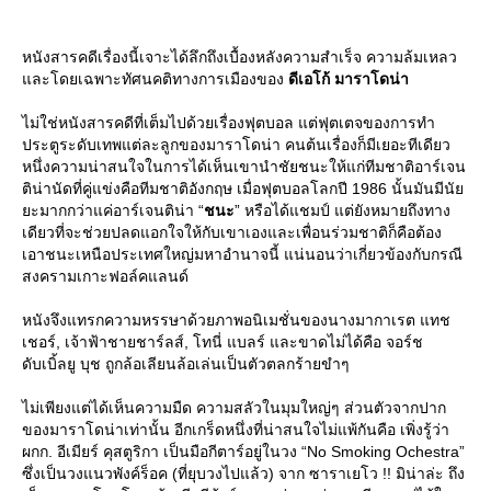
หนังสารคดีเรื่องนี้เจาะได้ลึกถึงเบื้องหลังความสำเร็จ ความล้มเหลว
ละโดยเฉพาะทัศนคติทางการเมืองของ
ดีเอโก้ มาราโดน่า
ไม่ใช่หนังสารคดีที่เต็มไปด้วยเรื่องฟุตบอล แต่ฟุตเตจของการทำ
ประตูระดับเทพแต่ละลูกของมาราโดน่า คนต้นเรื่องก็มีเยอะทีเดียว
หนึ่งความน่าสนใจในการได้เห็นเขานำชัยชนะให้แก่ทีมชาติอาร์เจน
ติน่านัดที่คู่แข่งคือทีมชาติอังกฤษ เมื่อฟุตบอลโลกปี 1986 นั้นมันมีนั
ะมากกว่าแค่อาร์เจนติน่า “
ชนะ
” หรือได้แชมป์ แต่ยังหมายถึงทาง
เดียวที่จะช่วยปลดแอกใจให้กับเขาเองและเพื่อนร่วมชาติก็คือต้อง
เอาชนะเหนือประเทศใหญ่มหาอำนาจนี้ แน่นอนว่าเกี่ยวข้องกับกรณี
สงครามเกาะฟอล์คแลนด์
หนังจึงแทรกความหรรษาด้วยภาพอนิเมชั่นของนางมากาเรต แทช
เชอร์, เจ้าฟ้าชายชาร์ลส์, โทนี่ แบลร์ และขาดไม่ได้คือ จอร์ช
ดับเบิ้ลยู บุช ถูกล้อเลียนล้อเล่นเป็นตัวตลกร้ายขำๆ
ไม่เพียงแต่ได้เห็นความมืด ความสลัวในมุมใหญ่ๆ ส่วนตัวจากปาก
ของมาราโดน่าเท่านั้น อีกเกร็ดหนึ่งที่น่าสนใจไม่แพ้กันคือ เพิ่งรู้ว่า
ผกก. อีเมียร์ คุสตูริกา เป็นมือกีตาร์อยู่ในวง “No Smoking Ochestra”
ซึ่งเป็นวงแนวพังค์ร็อค (ที่ยุบวงไปแล้ว) จาก ซาราเยโว !! มิน่าล่ะ ถึง