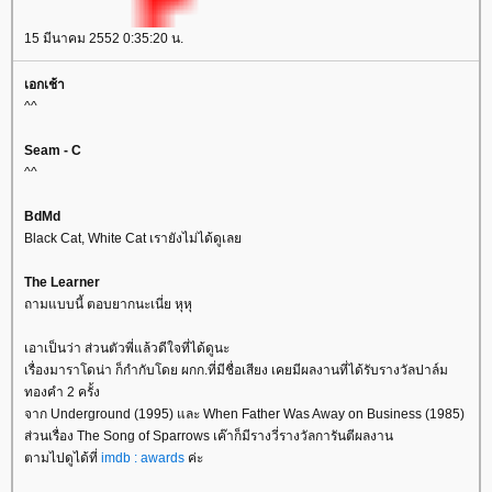
15 มีนาคม 2552 0:35:20 น.
เอกเช้า
^^
Seam - C
^^
BdMd
Black Cat, White Cat เรายังไม่ได้ดูเล
The Learner
ถามแบบนี้ ตอบยากนะเนี่ย หุหุ
เอาเป็นว่า ส่วนตัวพี่แล้วดีใจที่ได้ดูนะ
เรื่องมาราโดน่า ก็กำกับโดย ผกก.ที่มีชื่อเสียง เคยมีผลงานที่ได้รับรางวัลปาล์ม
ทองคำ 2 ครั้ง
จาก Underground (1995) และ When Father Was Away on Business (1985)
ส่วนเรื่อง The Song of Sparrows เค๊าก็มีรางวี่รางวัลการันตีผลงาน
ตามไปดูได้ที่
imdb : awards
ค่ะ