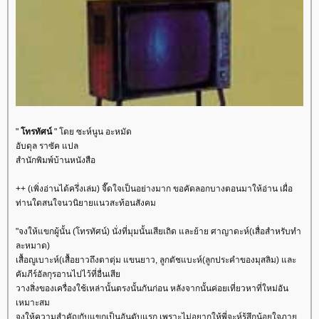
"
ทรทัศน์
" โดย ซะห์นูน อะหมัด
อับดุล ราซัค แปล
สำนักพิมพ์บ้านหนังสือ
++ (เพิ่งอ่านได้ครึ่งเล่ม) จี๊ดใจเป็นอย่างมาก ขอคัดลอกบางตอนมาให้อ่าน เผื่อ
ท่านใดสนใจนวนิยายแนวสะท้อนสังคม
"จงให้แขกผู้นั้น (โทรทัศน์) นั่งที่มุมนั้นเสียเถิด และย้าย ศาญาดะห์(เสื่อสำหรับทำ
ละหมาด)
เสื้อญูเบาะห์(เสื้อยาวถึงตาตุ่ม แขนยาว, ลูกตัชแบะห์(ลูกประคำของมุสลิม) และ
คัมภีร์อัลกุรอานไปไว้ที่อื่นเสี
วางสิ่งของเครื่องใช้เหล่านั้นตรงนั้นกันก่อน หลังจากนั้นค่อยเที่ยวหาที่ใหม่อัน
เหมาะสม
จงให้ความสำคัญกับแขกเป็นอันดับแรก เพราะไม่อยากให้พี่จะห์รู้สึกน้อยใจภา