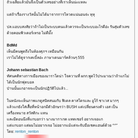
ถัวเฉลี่ยแล้วมันจึงเป็นตัวเลขอย่างที่เราเห็นน่ะแหละ
ต่ถ้าเรื่องรางวัลนั้นไม่ได้มาจากการโหวตแน่นอนจ่ะ หุหุ
ปล.แอบบสงสัยว่าถ้าไม่เป็นระบบคนแล้วควรจะเป็นระบบอะไรดีอ่ะ รันสุ่มตัวเลข
ด้วยคอมพิวเตอร์เหรอ ไม่ดีมั๊ง
BdMd
เห็นมีคนพูดถึงในห้องศุภฯ เหมือนกัน
เราไม่ได้ดูจากเคเบิ้ลอ่ะ ภาษาเดนมาร์คล้วนๆ 555
Johann sebastian Bach
ทัศนคติทางการเมืองของมาราโดน่า ใจความที่ ผกก.พูดไว้ประมาณว่าถ้าแกไม่
ได้เป็นนักฟุตบอล
ป่านนั้นแกอาจจะเป็นนักปฏิวัติไปแล้ว...
นหนังจะเห็นภาพแกดูสนิทสนมกับ ฟิเดล คาสโตรและ อูโก้ ชาเวส มากๆ
ล้วแกยังใส่เสื้อที่หน้าอกมีตัวอักษรว่า BUSH แต่เปลี่ยนตรงตัว เอส เป็น
เครื่องหมาย สวัสดิกะ แทน
ละมีตอนนึงที่แกบอกว่า นางมากาเรต แทตเชอร์ อยากเจอแก
ต่แกบอก แต่ผมไม่อยากเจอ ไม่อยากแม้แต่จะจับมือเชคแฮนด์ด้วย ^^"
ดย:
renton_renton