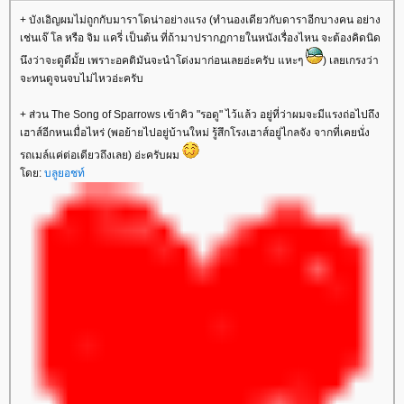
+ บังเอิญผมไม่ถูกกับมาราโดน่าอย่างแรง (ทำนองเดียวกับดาราอีกบางคน อย่าง
เช่นเจ๊ โล หรือ จิม แครี่ เป็นต้น ที่ถ้ามาปรากฏกายในหนังเรื่องไหน จะต้องคิดนิด
นึงว่าจะดูดีมั้ย เพราะอคติมันจะนำโด่งมาก่อนเลยอ่ะครับ แหะๆ
) เลยเกรงว่า
จะทนดูจนจบไม่ไหวอ่ะครับ
+ ส่วน The Song of Sparrows เข้าคิว "รอดู" ไว้แล้ว อยู่ที่ว่าผมจะมีแรงถ่อไปถึง
เฮาส์อีกหนเมื่อไหร่ (พอย้ายไปอยู่บ้านใหม่ รู้สึกโรงเฮาส์อยู่ไกลจัง จากที่เคยนั่ง
รถเมล์แค่ต่อเดียวถึงเลย) อ่ะครับผม
ดย:
บลูยอชท์