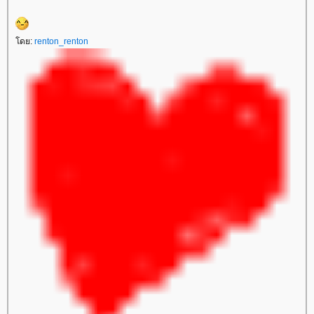
ดย:
renton_renton