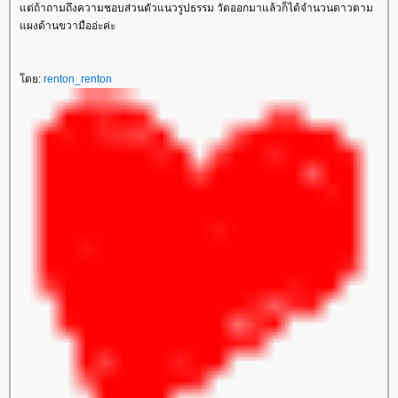
ต่ถ้าถามถึงความชอบส่วนตัวแนวรูปธรรม วัดออกมาแล้วก็ได้จำนวนดาวตาม
ผงด้านขวามืออ่ะค่ะ
ดย:
renton_renton