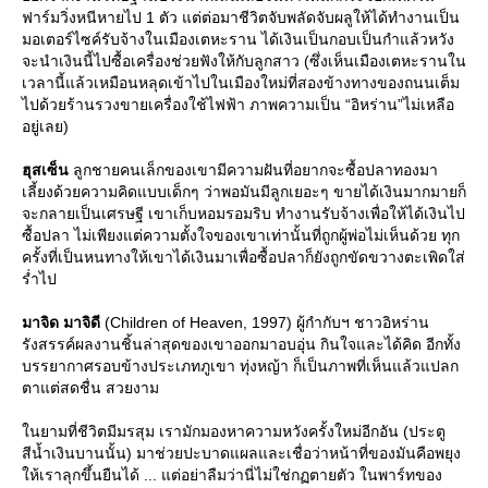
ฟาร์มวิ่งหนีหายไป 1 ตัว แต่ต่อมาชีวิตจับพลัดจับผลูให้ได้ทำงานเป็น
มอเตอร์ไซค์รับจ้างในเมืองเตหะราน ได้เงินเป็นกอบเป็นกำแล้วหวัง
จะนำเงินนี้ไปซื้อเครื่องช่วยฟังให้กับลูกสาว (ซึ่งเห็นเมืองเตหะรานใน
เวลานี้แล้วเหมือนหลุดเข้าไปในเมืองใหม่ที่สองข้างทางของถนนเต็ม
ไปด้วยร้านรวงขายเครื่องใช้ไฟฟ้า ภาพความเป็น “อิหร่าน”ไม่เหลือ
อยู่เลย)
ฮุสเซ็น
ลูกชายคนเล็กของเขามีความฝันที่อยากจะซื้อปลาทองมา
เลี้ยงด้วยความคิดแบบเด็กๆ ว่าพอมันมีลูกเยอะๆ ขายได้เงินมากมายก็
จะกลายเป็นเศรษฐี เขาเก็บหอมรอมริบ ทำงานรับจ้างเพื่อให้ได้เงินไป
ซื้อปลา ไม่เพียงแต่ความตั้งใจของเขาเท่านั้นที่ถูกผู้พ่อไม่เห็นด้วย ทุก
ครั้งที่เป็นหนทางให้เขาได้เงินมาเพื่อซื้อปลาก็ยังถูกขัดขวางตะเพิดใส่
ร่ำไป
มาจิด มาจิดี
(Children of Heaven, 1997) ผู้กำกับฯ ชาวอิหร่าน
รังสรรค์ผลงานชิ้นล่าสุดของเขาออกมาอบอุ่น กินใจและได้คิด อีกทั้ง
บรรยากาศรอบข้างประเภทภูเขา ทุ่งหญ้า ก็เป็นภาพที่เห็นแล้วแปลก
ตาแต่สดชื่น สวยงาม
นยามที่ชีวิตมีมรสุม เรามักมองหาความหวังครั้งใหม่อีกอัน (ประตู
สีน้ำเงินบานนั้น) มาช่วยปะบาดแผลและเชื่อว่าหน้าที่ของมันคือพยุง
ห้เราลุกขึ้นยืนได้ ... แต่อย่าลืมว่านี่ไม่ใช่กฏตายตัว ในพาร์ทของ