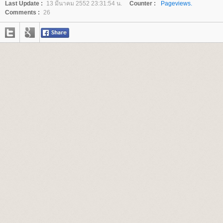
Last Update :
13 มีนาคม 2552 23:31:54 น.
Counter :
Pageviews.
Comments :
26