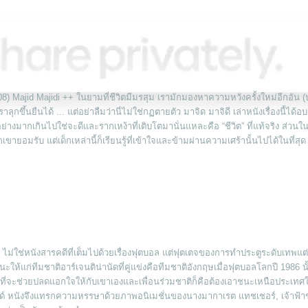
) Majid Majidi ++ ในยามที่ชีวิตมีมรสุม เรามักมองหาความหวังครั้งใหม่อีกอัน (
กขึ้นยืนได้ ... แต่อย่าลืมว่านี่ไม่ใช่กฏตายตัว มาจิด มาจิดี เล่าหนังเรื่องนี้ได้อบ
่างมากเกินไปใช่จะดีและรากเหง้าที่เติบโตมานั่นแหละคือ “ชีวิต” ที่แท้จริง ส่วน
อมรับ แต่เด็กเหล่านี้ก็เรียนรู้ที่เข้าใจและข้ามผ่านความเศร้านั้นไปได้ในที่สุด
 ไม่ใช่หนังสารคดีที่เต็มไปด้วยเรื่องฟุตบอล แต่ฟุตเตจของการทำประตูระดับเทพแต
ห้แก่ทีมชาติอาร์เจนติน่านัดที่คู่แข่งคือทีมชาติอังกฤษเมื่อฟุตบอลโลกปี 1986 น
วที่จะช่วยปลดแอกใจให้กับเขาเองและเพื่อนร่วมชาติก็คือต้องเอาชนะเหนือประเทศ
ลนด์ หนังจึงแทรกความหรรษาด้วยภาพอนิเมชั่นของนางมากาเรต แทชเชอร์, เจ้าฟ