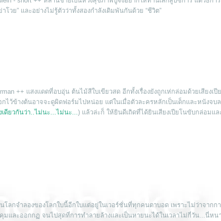
n - short ++ หลานชายเป็นห่วงสุขภาพปู่จึงอยากให้ท่านเลิกสูบซิการ์ แต่วิธีการ
วย” และอย่างไม่รู้ตัวว่าทั้งสองกำลังเดิมพันกันด้วย “ชีวิต”
n ++ แสงแดดที่อบอุ่น ต้นไม้สีใบเขียวสด อีกทั้งเรื่องยังถูกเห่กล่อมด้วยเสียงเป
บอกไว้ข้างต้นอาจจะดูผิดฟอร์มไปหน่อย แต่ในเมื่อตัวละครหลักเป็นเด็กและหนังจบล
เดียวกันว่า..ไม่นะ...ไม่นะ...
) แล้วล่ะก็ ให้ยินดีเถิดที่ได้ยินเสียงเปียโนขับกล่อมแล
็นโลกจำลองของโลกใบนี้อีกใบแต่อยู่ในเวอร์ชั่นที่ทุกคนตาบอด เพราะไม่ว่าจากการ
คนคุมและออกกฏ จนไปสุดที่การทำลายล้างและเป็นหายนะได้ในเวลาไม่กี่วัน...นี่หนา