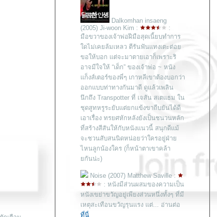
Dalkomhan insaeng
(2005) Ji-woon Kim :
:
มือขวาของเจ้าพ่อฝีมือสุดเนี้ยบทำการ
ดไม่เคยล้มเหลว ตีรันฟันแทงเตะต่อ
ขอให้บอก แต่จะมาตายเอาก็เพราะริ
อาจมีใจให้ “เด็ก” ของเจ้าพ่อ ~ หนัง
ก็งส์เตอร์ของพี่ๆ เกาหลีเขาต้องบอกว่า
ออกแบบท่าทางกันมาดี ดูแล้วเพลิน
นึกถึง Transpotter ที่ เจสัน สเตแธม ใน
ชุดสูทหรูระยับแต่ยกแข้งขาถีบยันได้ดี
เอาเรื่อง ทรยศหักหลังยังเป็นชนวนหลัก
ที่สร้างสีสันให้กับหนังแนวนี้ สนุกดีแม้
จะชวนสับสนนิดหน่อยว่าใครอยู่ฝ่า
ไหนลูกน้องใคร (ก็หน้าตาเขาคล้า
กันน่ะ)
Noise (2007) Matthew Saville :
: หนังมีส่วนผสมของความเป็น
หนังเขย่าขวัญอยู่เพียงส่วนหนึ่งทั้งๆ ที่มี
เหตุสะเทือนขวัญรุนแรง แต่... อ่านต่อ
ที่นี่