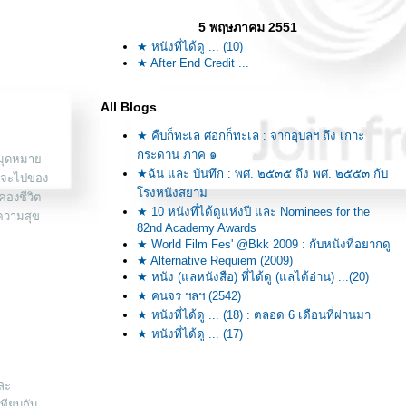
5 พฤษภาคม 2551
★ หนังที่ได้ดู ... (10)
★ After End Credit ...
All Blogs
★ คืบก็ทะเล ศอกก็ทะเล : จากอุบลฯ ถึง เกาะ
กระดาน ภาค ๑
นหมุดหมา
★ฉัน และ บันทึก : พศ. ๒๕๓๕ ถึง พศ. ๒๕๕๓ กับ
ที่จะไปของ
รงหนังสยาม
คองชีวิต
★ 10 หนังที่ได้ดูแห่งปี และ Nominees for the
ีความสุข
82nd Academy Awards
★ World Film Fes' @Bkk 2009 : กับหนังที่อยากดู
★ Alternative Requiem (2009)
★ หนัง (แลหนังสือ) ที่ได้ดู (แลได้อ่าน) ...(20)
★ คนจร ฯลฯ (2542)
★ หนังที่ได้ดู ... (18) : ตลอด 6 เดือนที่ผ่านมา
★ หนังที่ได้ดู ... (17)
★ คืบก็ทะเล ศอกก็ทะเล : จากอุบลฯ ถึงภูเก็ต ภาค
จบ
ละ
★ คืบก็ทะเล ศอกก็ทะเล : จากอุบลฯ ถึงภูเก็ต ภาค
เทียบกับ