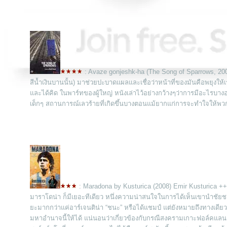
:
Avaze gonjeshk-ha (The Song of Sparrows, 2008
สีน้ำเงินบานนั้น) มาช่วยปะบาดแผลและเชื่อว่าหน้าที่ของมันคือพยุงให้เราลุ
ละได้คิด ในพาร์ทของผู้ใหญ่ หนังเล่าไว้อย่างกว้างๆว่าการมีอะไรบางอย
เด็กๆ สถานการณ์เลวร้ายที่เกิดขึ้นบางตอนแม้ยากแก่การจะทำใจให้พวกเขาย
: Maradona by Kusturica (2008) Emir Kusturica ++
มาราโดน่า ก็มีเยอะทีเดียว หนึ่งความน่าสนใจในการได้เห็นเขานำชัยชนะใ
ะมากกว่าแค่อาร์เจนติน่า “ชนะ” หรือได้แชมป์ แต่ยังหมายถึงทางเดีย
มหาอำนาจนี้ให้ได้ แน่นอนว่าเกี่ยวข้องกับกรณีสงครามเกาะฟอล์คแ