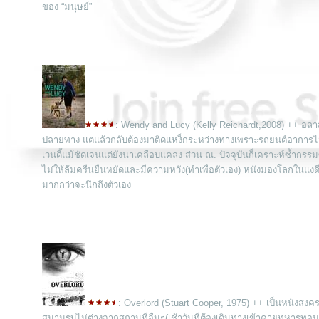
ของ “มนุษย์”
: Wendy and Lucy
(Kelly Reichardt,2008) ++ อลา
ปลายทาง แต่แล้วกลับต้องมาติดแหง็กระหว่างทางเพราะรถยนต์อาการไม่ดีแล
เวนดี้แม้ชัดเจนแต่ยังน่าเคลือบแคลง ส่วน ณ. ปัจจุบันก็เคราะห์ซ้ำกรรม
ไม่ให้ล้มครืนยืนหยัดและมีความหวัง(ทำเพื่อตัวเอง) หนังมองโลกในแง่ดีโ
มากกว่าจะนึกถึงตัวเอง
: Overlord
(Stuart Cooper, 1975) ++ เป็นหนังส
สนามรบไม่ต่างจากสถานที่อื่นๆ(เช้าวันที่ต้องเดินทางเข้าค่ายทหารทอมวิ