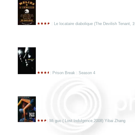
: Le locataire diabolique (The Devilish Tenant,
: Prison Break : Season 4
: Mi guo ( Lost Indulgence,2008) Yibai Zhang