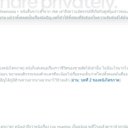
ramosta + หนังสั้นขาว-ดำจาก เชค เล่าถึงความอัศจรรย์ที่เกิดกับคู่หนุ่มสาวขณะ
แม้ว่าทั้งหมดเป็นเรื่องบังเอิญ แต่ก็ทำให้ทั้งสองที่ยังลังเลในความสัมพันธ์ได้มั
งหนังไตรภาค) หนังก็แค่เสนอเรื่องราวชีวิตของชายตัดไม้เท่านั้น ไม่มีอะไรมากไป
ารค่อยๆ ขยายพฤติกรรมของตัวละครทีละน้อยไปเรื่อยจนเห็นว่าสโคปทั้งหมดมันคืออะ
ะเผอิญได้ภูมิต้านทานจากบางฉากมาไว้บ้างแล้ว (
อ่าน: บทที่ 2 ของหนังไตรภาค
)
ตรภาค) หนังเล่าถึงว่าหนังเรื่อง Los muertos เป็นหนังฉายที่โรงแล้วดารานำถูกน