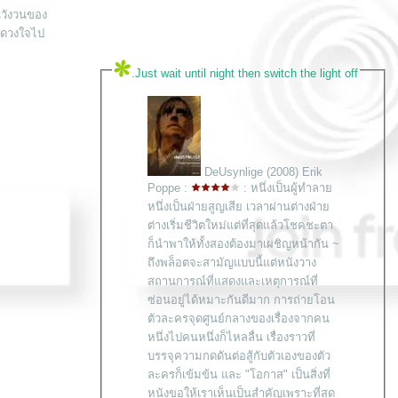
นวังวนของ
ในดวงใจไป
.Just wait until night then switch the light off
DeUsynlige (2008) Erik
Poppe :
: หนึ่งเป็นผู้ทำลา
หนึ่งเป็นฝ่ายสูญเสีย เวลาผ่านต่างฝ่า
ต่างเริ่มชีวิตใหม่แต่ที่สุดแล้วโชคชะตา
ก็นำพาให้ทั้งสองต้องมาเผชิญหน้ากัน ~
ถึงพล็อตจะสามัญแบบนี้แต่หนังวาง
สถานการณ์ที่แสดงและเหตุการณ์ที่
ซ่อนอยู่ได้หมาะกันดีมาก การถ่ายโอน
ตัวละครจุดศูนย์กลางของเรื่องจากคน
หนึ่งไปคนหนึ่งก็ไหลลื่น เรื่องราวที่
บรรจุความกดดันต่อสู้กับตัวเองของตัว
ละครก็เข้มข้น และ "โอกาส" เป็นสิ่งที่
หนังขอให้เราเห็นเป็นสำคัญเพราะที่สุด