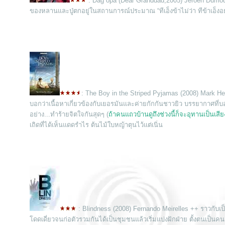
: Dag opa (Dear Granddad,2005) Jeroen Dumoulei
ของหลานและปู่ตกอยู่ในสถานการณ์ประมาณ “ทีเอ็งข้าไม่ว่า ทีข้าเอ็งอย่าโ
: The Boy in the Striped Pyjamas (2008) Mark Herma
บอกว่าเนื้อหาเกี่ยวข้องกับเยอรมันและค่ายกักกันชาวยิว บรรยากาศที่
อย่าง...ทำร้ายจิตใจกันสุดๆ (
ถ้าคนแถวบ้านดูถึงช่วงนี้ก็จะอุทานเป็นเสียง
เถิดที่ได้เห็นแดดรำไร ต้นไม้ใบหญ้าตุนไว้แต่เนิ่น
: Blindness (2008) Fernando Meirelles ++ ราวกับเป
ดดเดี่ยวจนก่อตัวรวมกันได้เป็นชุมชนแล้วเริ่มแบ่งฝักฝ่าย ตั้งตนเป็น