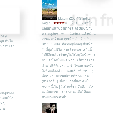
Mutum (2007) Sandra
Kogut :
: เด็กชายคนหนึ่ง
ถบบ้านนาของบราซิล ต้องเผชิญกับ
ความดุดันของพ่อ สนิทกับอาแต่เหมือน
ประตู
เขาจะมาจีบแม่ ถูกเพื่อนวัยเดียวกัน
อุ่น กินใจ
เหน็บแนมและที่สำคัญคือสูญเสียเพื่อน
ในพาร์ทของ
รักที่สุดในชีวิต ~ อะไรจะแกร่งเกินนี้
ไม่มีอีกแล้ว เจ้าหนูไม่ได้อยู่ในร่างของ
คนมองโลกในแง่ดี หากแต่ให้ทุกอย่าง
ผ่านไปได้ด้วยความเข้าใจและมองถึง
สิ่งที่ตนต้องทำ ... ชอบเรื่องที่แทรกอยู่
เล็กๆ อย่างความผิดปกติทางสายตา
(สายตาสั้น) เมื่อมันเกิดขึ้นกับคนใน
ชนบทซึ่งไม่รู้ตัวด้วยซ้ำว่ามันคืออะไร
จะเห็นความแตกต่างก็ต่อเมื่อได้ลอง
่ละลูกของ
สวมแว่นตาเท่านั้น
ั้นมันมีนั
ใหญ่
้าชา