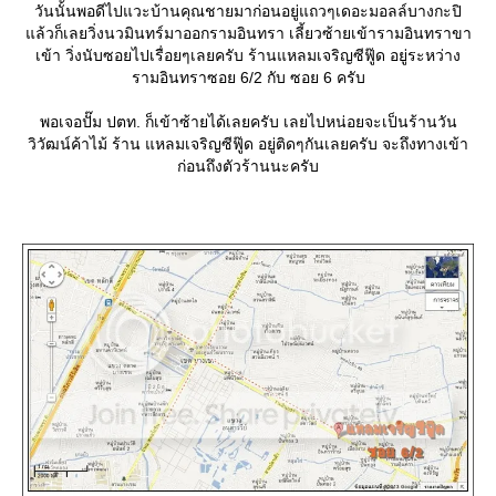
วันนั้นพอดีไปแวะบ้านคุณชายมาก่อนอยู่แถวๆเดอะมอลล์บางกะปิ
ล้วก็เลยวิ่งนวมินทร์มาออกรามอินทรา เลี้ยวซ้ายเข้ารามอินทราขา
เข้า วิ่งนับซอยไปเรื่อยๆเลยครับ ร้านแหลมเจริญซีฟู๊ด อยู่ระหว่าง
รามอินทราซอย 6/2 กับ ซอย 6 ครับ
พอเจอปั๊ม ปตท. ก็เข้าซ้ายได้เลยครับ เลยไปหน่อยจะเป็นร้านวัน
วิวัฒน์ค้าไม้ ร้าน แหลมเจริญซีฟู๊ด อยู่ติดๆกันเลยครับ จะถึงทางเข้า
ก่อนถึงตัวร้านนะครับ