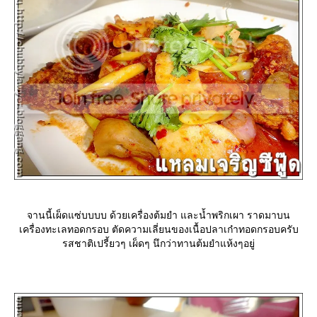
จานนี้เผ็ดแซ่บบบบ ด้วยเครื่องต้มยำ และน้ำพริกเผา ราดมาบน
เครื่องทะเลทอดกรอบ ตัดความเลี่ยนของเนื้อปลาเก๋าทอดกรอบครับ
รสชาติเปรี้ยวๆ เผ็ดๆ นึกว่าทานต้มยำแห้งๆอยู่