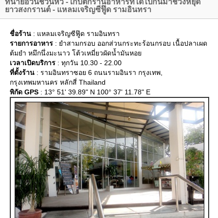
ทนายอ้วนชวนหิว - เก็บตกร้านอาหารที่ได้ไปกินมาช่วงหยุด
าวสงกรานต์ - แหลมเจริญซีฟู๊ด รามอินทรา
ชื่อร้าน
: แหลมเจริญซีฟู๊ด รามอินทรา
รายการอาหาร
: ยำสามกรอบ ออกส่วนกระทะร้อนกรอบ เนื้อปลาเผด
ต้มยำ หมึกนึ่งมะนาว โต้วเหมี่ยวผัดน้ำมันหอ
เวลาเปิดบริการ
: ทุกวัน 10.30 - 22.00
ที่ตั้งร้าน
: รามอินทราซอย 6 ถนนรามอินรา กรุงเทพ,
กรุงเทพมหานคร หลักสี่ Thailand
พิกัด GPS
: 13° 51' 39.89" N 100° 37' 11.78" E