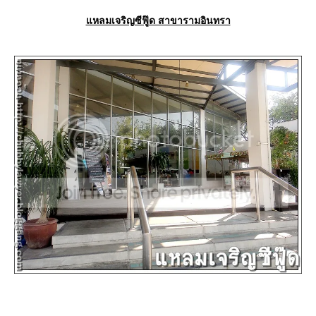
หลมเจริญซีฟู๊ด สาขารามอินทรา