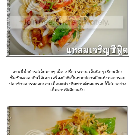
จานนี้น้ำยำรสเจ็บมากๆ เผ็ด เปรี้ยว หวาน เค็มนิดๆ เรียกเสียง
ซี๊ดซ๊าดเวลากินได้เลย เครื่องยำที่เป็นพวกปลาหมึกแห้งทอดกรอบ
ปลาข้าวสารทอดกรอบ เม็ดมะม่วงหิมพานต์ทอดกรอบก็ใส่มาอย่าง
เต็มจานทีเดียวครับ