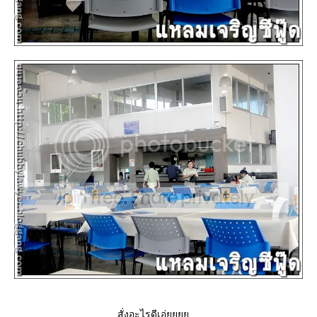
สั่งอะไรดีเอ่ยยยย....