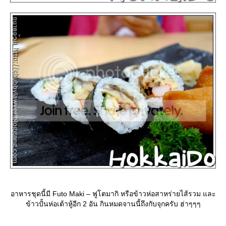
อาหารชุดนี้มี Futo Maki – ฟูโตมากิ หรือข้าวห่อสาหร่ายไส้รวม และ
ข้าวปั้นห่อเต้าหู้อีก 2 อัน กินหมดจานนี้ถึงกับจุกครับ ฮ่าๆๆๆ