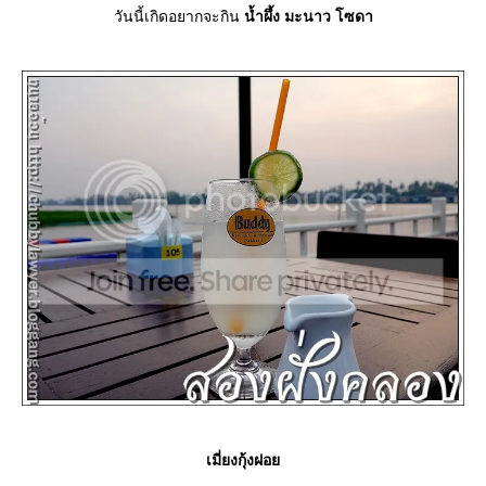
วันนี้เกิดอยากจะกิน
น้ำผึ้ง มะนาว โซดา
เมี่ยงกุ้งฝอ