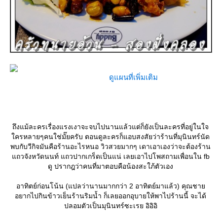
ดูแผนที่เพิ่มเติม
ถึงแม้ละครเรื่องแรงเงาจะจบไปนานแล้วแต่ก็ยังเป็นละครที่อยู่ในใจ
ครหลายๆคนใช่มั๊ยครับ ตอนดูละครก็แอบสงสัยว่าร้านที่มุนินทร์นัด
พบกับวีกิจมันคือร้านอะไรหนอ วิวสวยมากๆ เดาเอาเองว่าจะต้องร้าน
ถวจังหวัดนนท์ แถวปากเกร็ดเป็นแน่ เลยเอาไปโพสถามเพื่อนใน fb
ดู ปรากฎว่าคนที่มาตอบคือน้องสะใภ้ตัวเอง
อาทิตย์ก่อนโน้น (แปลว่านานมากกว่า 2 อาทิตย์มาแล้ว) คุณชา
อยากไปกินข้าวเย็นร้านริมน้ำ ก็เลยออกอุบายให้พาไปร้านนี้ จะได้
ปลอมตัวเป็นมุนินทร์ซะเรย อิอิอิ