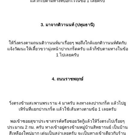
ล้วก็ไปตามทางที่บอกไว้ในข้อ 1 เลยครับ
3. มาจากติวานนท์ (ปทุมธานี)
ห้วิ่งตรงตามถนนติวานนท์มาเรื่อยๆ พอถึงใกล้แยกติวานนท์ตัดกับ
จ้งวัฒนะให้เลี้ยวขวามุ่งหน้าปากเกร็ดครับ แล้วก็ขับตามทางในข้อ
1 ไปเลยครับ
4. ถนนราชพฤกษ์
วิ่งตรงข้ามสะพานพระราม 4 มาครับ ลงทางลงปากเกร็ด แล้วไปยู
เทิร์นที่แยกปากเกร็ด แล้วใช้เส้นทางตามข้อ 1 เลยครับ
พอเข้าซอยสุขาประชาสรรค์หรือซอยวัดกู้แล้วให้วิ่งตรงไปเรื่อยๆ
ประมาณ 2 กม. ครับ ทางเข้าอยู่ตรงข้ามหมู่บ้านสิทธารมย์ เป็นบ้าน
สีเหลืองใหญ่มาก เด่นเป็นสง่าเลยครับ จะเป็นทางเข้าเดียวกับร้าน