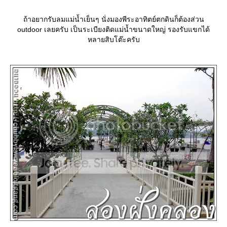
ถ้าอยากรับลมแม่น้ำเย็นๆ นั่งมองพีระอาทิตย์ตกดินก็ต้องส่วน
outdoor เลยครับ เป็นระเบียงติดแม่น้ำขนาดใหญ่ รองรับแขกได้
หลายสิบโต๊ะครับ