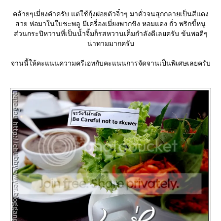
คล้ายๆเมี่ยงคำครับ แต่ใช้กุ้งฝอยตัวจิ๋วๆ มาคั่วจนสุกกลายเป็นสีแดง
สวย ห่อมาในใบชะพลู มีเครื่องเมี่ยงพวกขิง หอมแดง ถั่ว พริกขี้หนู
ส่วนกระปิหวานที่เป็นน้ำจิ้มก็รสหวานเค็มกำลังดีเลยครับ ข้นพอดีๆ
น่าทามมากครับ
จานนี้ให้คะแนนความครีเอทกับคะแนนการจัดจานเป็นพิเศษเลยครับ