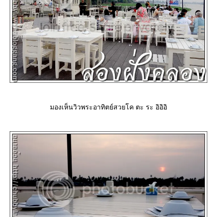
มองเห็นวิวพระอาทิตย์สวยโค ตะ ระ อิอิอิ