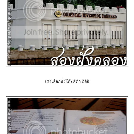
เราเลือกนั่งโต๊ะสีดำ อิอิอิ