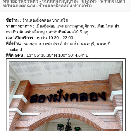
ทนายอ้วนชวนหิว - วันนี้สวมวิญญาณ "มุนินทร์" พาวีกิจไปสวี
ทกันฉองต่อฉอง - ร้านสองฝั่งคลอง ปากเกร็ด
ชื่อร้าน
: ร้านสองฝั่งคลอง ปากเกร็ด
รายการอาหาร
: เมี่ยงกุ้งฝอย แหนมกระดูกหมูผัดกระเทียมโทน ยำ
กระถิน ต้มแซ่บเอ็นหมู ปลาทับทิมผัดผลไม้ 5 ฤดู
เวลาเปิดบริการ
: ทุกวัน 10.30 - 22.00
ที่ตั้งร้าน
: ซอยสุขาประชาสรรค์ ปากเกร็ด นนทบุรี, นนทบุรี
Thailand
พิกัด GPS
: 13° 55' 38.35" N 100° 30' 4.64" E