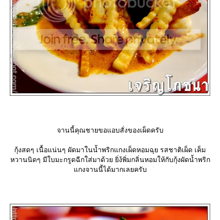
จานนี้คุณชายขอแอบสั่งของเผ็ดครับ
กุ้งสดๆ เนื้อแน่นๆ ผัดมาในน้ำพริกแกงเผ็ดหอมฉุย รสชาติเผ็ด เค็ม
หวานนิดๆ มีใบมะกรูดฉีกใส่มาด้วย ยิ่ง้พิ่มกลิ่นหอมให้กับกุ้งผัดน้ำพริก
กงจานนี้ได้มากเลยครับ