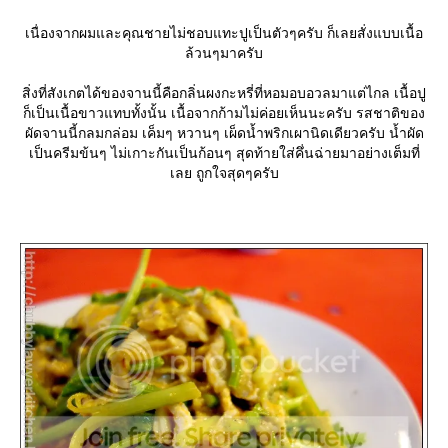
เนื่องจากผมและคุณชายไม่ชอบแทะปูเป็นตัวๆครับ ก็เลยสั่งแบบเนื้อ
ล้วนๆมาครับ
สิ่งที่สังเกตได้ของจานนี้คือกลิ่นผงกะหรี่ที่หอมอบอวลมาแต่ไกล เนื้อปู
ก็เป็นเนื้อขาวแทบทั้งนั้น เนื้อจากก้ามไม่ค่อยเห็นนะครับ รสชาติของ
ผัดจานนี้กลมกล่อม เค็มๆ หวานๆ เผ็ดน้ำพริกเผานิดเดียวครับ น้ำผัด
เป็นครีมข้นๆ ไม่เกาะกันเป็นก้อนๆ สุดท้ายใส่คึ่นฉ่ายมาอย่างเต็มที่
เลย ถูกใจสุดๆครับ