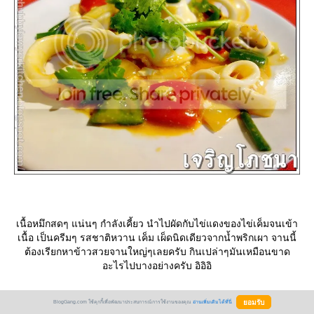
เนื้อหมึกสดๆ แน่นๆ กำลังเคี้ยว นำไปผัดกับไข่แดงของไข่เค็มจนเข้า
เนื้อ เป็นครีมๆ รสชาติหวาน เค็ม เผ็ดนิดเดียวจากน้ำพริกเผา จานนี้
ต้องเรียกหาข้าวสวยจานใหญ่ๆเลยครับ กินเปล่าๆมันเหมือนขาด
อะไรไปบางอย่างครับ อิอิอิ
BlogGang.com ใช้คุกกี้เพื่อพัฒนาประสบการณ์การใช้งานของคุณ
อ่านเพิ่มเติมได้ที่นี่