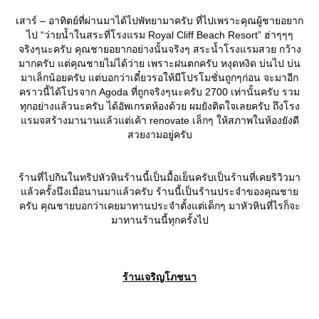
เสาร์ – อาทิตย์ที่ผ่านมาได้ไปพัทยามาครับ ที่ไปเพราะคุณผู้ชายอยาก
ไป “ว่ายน้ำในสระที่โรงแรม Royal Cliff Beach Resort” ฮ่าๆๆๆ
จริงๆนะครับ คุณชายอยากอย่างนั้นจริงๆ สระน้ำโรงแรมสวย กว้าง
มากครับ แต่คุณชายไม่ได้ว่าย เพราะฝนตกครับ หงุดหงิด บ่นไป บ่น
มาเล็กน้อยครับ แต่บอกว่าเดี๋ยวรอให้มีโปรโมชั่นถูกๆก่อน จะมาอีก
คราวนี้ได้โปรจาก Agoda ที่ถูกจริงๆนะครับ 2700 เท่านั้นครับ รวม
ทุกอย่างแล้วนะครับ ได้อัพเกรดห้องด้วย ผมยังติดใจเลยครับ ถึงโรง
รมจสร้างมานานแล้วแต่เค้า renovate เล็กๆ ให้สภาพในห้องยังดี
สวยงามอยู่ครับ
ร้านที่ไปกินในทริปหัวหินร้านนี้เป็นมื้อเย็นครับเป็นร้านที่เคยริวิวมา
ล้วครั้งนึงเมื่อนานมาแล้วครับ ร้านนี้เป็นร้านประจำของคุณชา
ครับ คุณชายบอกว่าเคยมาทานประจำตั้งแต่เด็กๆ มาหัวหินที่ไรก็จะ
มาทานร้านนี้ทุกครั้งไป
ร้านเจริญโภชนา