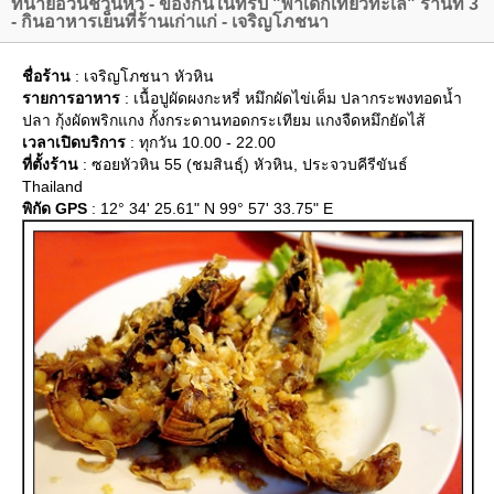
ทนายอ้วนชวนหิว - ของกินในทริป "พาเด็กเที่ยวทะเล" ร้านที่ 3
- กินอาหารเย็นที่ร้านเก่าแก่ - เจริญโภชนา
ชื่อร้าน
: เจริญโภชนา หัวหิน
รายการอาหาร
: เนื้อปูผัดผงกะหรี่ หมึกผัดไข่เค็ม ปลากระพงทอดน้ำ
ปลา กุ้งผัดพริกแกง กั้งกระดานทอดกระเทียม แกงจืดหมึกยัดไส้
เวลาเปิดบริการ
: ทุกวัน 10.00 - 22.00
ที่ตั้งร้าน
: ซอยหัวหิน 55 (ชมสินธุ์) หัวหิน, ประจวบคีรีขันธ์
Thailand
พิกัด GPS
: 12° 34' 25.61" N 99° 57' 33.75" E