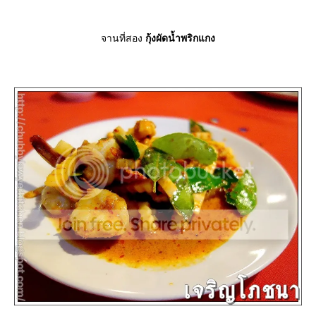
จานที่สอง
กุ้งผัดน้ำพริกแกง