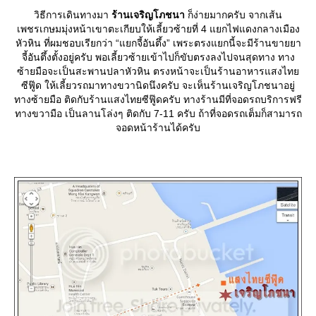
วิธีการเดินทางมา
ร้านเจริญโภชนา
ก็ง่ายมากครับ จากเส้น
เพชรเกษมมุ่งหน้าเขาตะเกียบให้เลี้ยวซ้ายที่ 4 แยกไฟแดงกลางเมือง
หัวหิน ที่ผมชอบเรียกว่า “แยกจี้อันตึ้ง” เพระตรงแยกนี้จะมีร้านขายยา
จี้อันตึ้งตั้งอยู่ครับ พอเลี้ยวซ้ายเข้าไปก็ขับตรงลงไปจนสุดทาง ทาง
ซ้ายมือจะเป็นสะพานปลาหัวหิน ตรงหน้าจะเป็นร้านอาหารแสงไท
ซีฟู๊ด ให้เลี้ยวรถมาทางขวานิดนึงครับ จะเห็นร้านเจริญโภชนาอยู่
ทางซ้ายมือ ติดกับร้านแสงไทยซีฟู๊ดครับ ทางร้านมีที่จอดรถบริการฟรี
ทางขวามือ เป็นลานโล่งๆ ติดกับ 7-11 ครับ ถ้าที่จอดรถเต็มก็สามารถ
จอดหน้าร้านได้ครับ