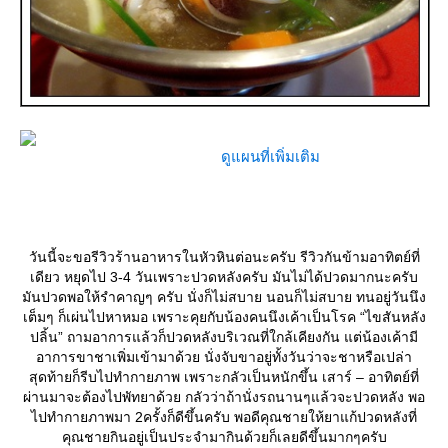
ดูแผนที่เพิ่มเติม
วันนี้จะขอรีวิวร้านอาหารในหัวหินต่อนะครับ รีวิวกันข้ามอาทิตย์ที่
เดียว หยุดไป 3-4 วันเพราะปวดหลังครับ มันไม่ได้ปวดมากนะครับ
มันปวดพอให้รำคาญๆ ครับ นั่งก็ไม่สบาย นอนก็ไม่สบาย ทนอยู่วันนึง
เต็มๆ ก็เผ่นไปหาหมอ เพราะคุยกับน้องคนนึงเค้าเป็นโรค “ไขสันหลัง
ปลิ้น” ถามอาการแล้วก็ปวดหลังบริเวณที่ใกล้เคียงกัน แต่น้องเค้ามี
อาการขาชาเพิ่มเข้ามาด้วย นั่งจับขาอยู่ทั้งวันว่าจะชาหรือเปล่า
สุดท้ายก็รีบไปทำกายภาพ เพราะกลัวเป็นหนักขึ้น เสาร์ – อาทิตย์ที่
ผ่านมาจะต้องไปพัทยาด้วย กลัวว่าถ้านั่งรถนานๆแล้วจะปวดหลัง พอ
ไปทำกายภาพมา 2ครั้งก็ดีขึ้นครับ พอดีคุณชายให้ยาแก้ปวดหลังที่
คุณชายกินอยู่เป็นประจำมากินด้วยก็เลยดีขึ้นมากๆครับ