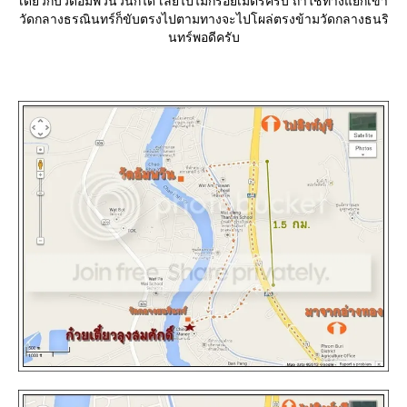
เดียวกับวัดอัมพวันวันก็ได้ เลยไปไม่กี่ร้อยเมตรครับ ถ้าใช้ทางแยกเข้า
วัดกลางธรณินทร์ก็ขับตรงไปตามทางจะไปโผล่ตรงข้ามวัดกลางธนริ
นทร์พอดีครับ