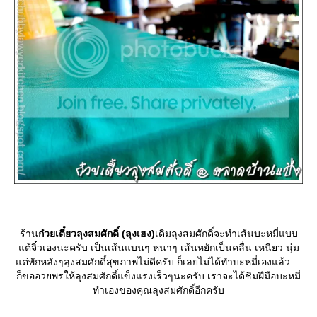
ร้าน
ก๋วยเตี๋ยวลุงสมศักดิ์ (ลุงเฮง)
เดิมลุงสมศักดิ์จะทำเส้นบะหมี่แบบ
ต้จิ๋วเองนะครับ เป็นเส้นแบนๆ หนาๆ เส้นหยักเป็นคลื่น เหนียว นุ่ม
ต่พักหลังๆลุงสมศักดิ์สุขภาพไม่ดีครับ ก็เลยไม่ได้ทำบะหมี่เองแล้ว ...
ก็ขออวยพรให้ลุงสมศักดิ์แข็งแรงเร็วๆนะครับ เราจะได้ชิมฝีมือบะหมี่
ทำเองของคุณลุงสมศักดิ์อีกครับ