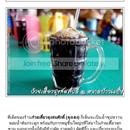
ที่เด็ดของร้าน
ก๋วยเตี๋ยวลุงสมศักดิ์ (ลุงเฮง)
ก็เห็นจะเป็นน้ำซุปหวาน
หอมน้ำต้มกระดูก พร้อมกับกากหมูชิ้นใหญ่ๆที่ใส่มาในก๋วยเตี๊ยวทุก
ชาม นอกจากนั้นก็ยังมีข้าวผัด ราดหน้า ผัดซีอิ๊ว และเกี๋ยวกรอบเป็น