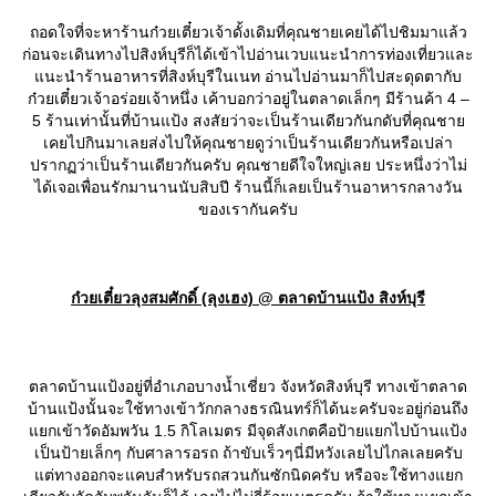
ถอดใจที่จะหาร้านก๋วยเตี๋ยวเจ้าดั้งเดิมที่คุณชายเคยได้ไปชิมมาแล้ว
ก่อนจะเดินทางไปสิงห์บุรีก็ได้เข้าไปอ่านเวบแนะนำการท่องเที่ยวและ
นะนำร้านอาหารที่สิงห์บุรีในเนท อ่านไปอ่านมาก็ไปสะดุดตากับ
ก๋วยเตี๋ยวเจ้าอร่อยเจ้าหนึ่ง เค้าบอกว่าอยู่ในตลาดเล็กๆ มีร้านค้า 4 –
5 ร้านเท่านั้นที่บ้านแป้ง สงสัยว่าจะเป็นร้านเดียวกันกดับที่คุณชา
เคยไปกินมาเลยส่งไปให้คุณชายดูว่าเป็นร้านเดียวกันหรือเปล่า
ปรากฏว่าเป็นร้านเดียวกันครับ คุณชายดีใจใหญ่เลย ประหนึ่งว่าไม่
ได้เจอเพื่อนรักมานานนับสิบปี ร้านนี้ก็เลยเป็นร้านอาหารกลางวัน
ของเรากันครับ
ก๋วยเตี๋ยวลุงสมศักดิ์ (ลุงเฮง) @ ตลาดบ้านแป้ง สิงห์บุรี
ตลาดบ้านแป้งอยู่ที่อำเภอบางน้ำเชี่ยว จังหวัดสิงห์บุรี ทางเข้าตลาด
บ้านแป้งนั้นจะใช้ทางเข้าวักกลางธรณินทร์ก็ได้นะครับจะอยู่ก่อนถึง
กเข้าวัดอัมพวัน 1.5 กิโลเมตร มีจุดสังเกตคือป้ายแยกไปบ้านแป้ง
เป็นป้ายเล็กๆ กับศาลารอรถ ถ้าขับเร็วๆนี่มีหวังเลยไปไกลเลยครับ
ต่ทางออกจะแคบสำหรับรถสวนกันซักนิดครับ หรือจะใช้ทางแยก