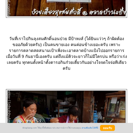
วันที่เราไปกินลุงสมศักดิ์นอนป่วย มีป้าหงส์ (ได้ยินแว่วๆ ถ้าผิดต้อง
ขออภัยด้วยครับ) เป็นคนขายเอง คนค่อนข้างเยอะครับ เพราะ
รายการตลาดสดสนามเป้าเพิ่งจะเอาตลาดบ้างแป้งไปออกรายการ
เมื่อวันที่ 9 กันยานี่เองครับ แต่ถึงแม้คิวจะยาวก็ไม่มีใครบ่น หรือว่าเร่ง
เลยครับ ทุกคนตั้งหน้าตั้งตารอกินก๋วยเตี๋ยวกันอย่างใจจดใจจ่อทีเดียว
ครับ
BlogGang.com ใช้คุกกี้เพื่อพัฒนาประสบการณ์การใช้งานของคุณ
อ่านเพิ่มเติมได้ที่นี่