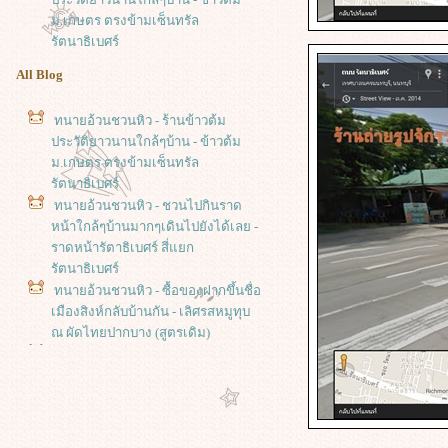
ม.เกษตร ตรงข้ามเซ็นทรัล
รัตนาธิเบศร์
All Blog
ทนายอ้วนชวนหิว - ร้านข้าวต้ม
ประวัติยาวนานใกล้ๆบ้าน - ข้าวต้ม
ม.เกษตร ตรงข้ามเซ็นทรัล
รัตนาธิเบศร์
ทนายอ้วนชวนหิว - ชวนไปกินราด
หน้าใกล้ๆบ้านมากๆเดินไปยังได้เลย -
ราดหน้ารัตาธิเบศร์ สี่แยก
รัตนาธิเบศร์
ทนายอ้วนชวนหิว - ซื้อของฝากขึ้นชื่อ
เมืองสิงห์กลับบ้านกัน - เลิศรสหมูทุบ
ณ ผัดไทยปากบาง (สูตรเดิม)
ทนายอ้วนชวนหิว - ตะลุยกินถิ่น
สิงห์บุรี - ขนมหวานลุงจำเนียร ตลาด
บ้านแป้ง สิงห์บุรี
ทนายอ้วนชวนหิว - ตะลุยกินถิ่น
สิงห์บุรี - ชวนมากินของว่างโบราณ -