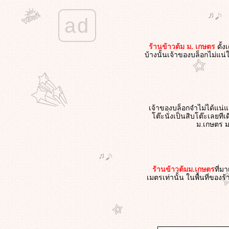
ขนมเบื้องญวนป้าประเสริฐ ตลาดบ้าน
ป้ง
ad
ทนายอ้วนชวนหิว - ตะลุยกินถิ่น
สิงห์บุรี - ก๋วยเตี๋ยวลุงสมศักดิ์ @ บ้าน
ร้านข้าวต้ม ม. เกษตร
ดั้ง
ป้ง สิงห์บุรี
บ้างนั้นเจ้าของบล็อกไม่แน่
ทนายอ้วนชวนหิว - ตระเวณกินถิ่มสิ
งห์บุรี - ขนมเปี๊ยะเจ้าดังในตลาดปาก
บาง มีขายที่เดียว - โซ่ว เม่ง เฮง
ทนายอ้วนชวนหิว - ตะลุยกินถิ่น
สิงห์บุรี - ผัดไทยเจ้าดังแห่งตลาดปาก
เจ้าของบล็อกจำไม่ได้แน่แ
บาง - ผัดไทยปากบาง @ สิงห์บุรี
ต๊ะนั่งเป็นสิบโต๊ะเลยทีเ
ม.เกษตร มา
ทนายอ้วนชวนหิว - ผิดหวังกัน Scone
ร้านน้ำชาชื่อดังสัญชาติสิงคโปร์ แห้ง
ข็ง มากๆ - TWG สาขาพารากอน
ทนายอ้วนชวนหิว - ชวนกินก๋วยเตี๋ยว
ร้านข้าวต้มม.เกษตร
ที่ม
ข้างทางตอนเที่ยงคืน - คนกินก็อยาก
เมตรเท่านั้น ในพื้นที่ของร
กิน - ก๋วยเตี๋ยวอยากขาย (นายต้า)
ทนายอ้วนชวนหิว - ชวนไปกินอาหาร
ที่ร้านในตำนานเสิร์ฟเบียร์แก้วแช่ -
สามเสนวิลล่า ราชพฤกษ์
ทนายอ้วนชวนหิว - ชวนไปกิน