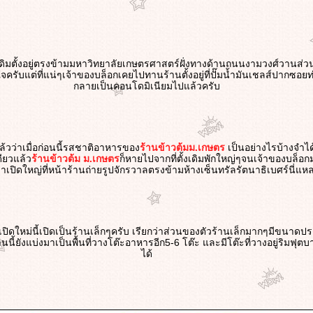
เดิมตั้งอยู่ตรงข้ามมหาวิทยาลัยเกษตรศาสตร์ฝั่งทางด้านถนนงามวงศ์วานส่วน
ใจครับแต่ที่แน่ๆเจ้าของบล็อกเคยไปทานร้านตั้งอยู่ที่ปั๊มน้ำมันเชลส์ปากซอยท
กลายเป็นคอนโดมิเนียมไปแล้วครับ
ล้วว่าเมื่อก่อนนี้รสชาติอาหารของ
ร้านข้าวต้มม.เกษตร
เป็นอย่างไรบ้างจำได้
ดียวแล้ว
ร้านข้าวต้ม ม.เกษตร
ก็หายไปจากที่ตั้งเดิมพักใหญ่ๆจนเจ้าของบล็อก
เปิดใหญ่ที่หน้าร้านถ่ายรูปจักรวาลตรงข้ามห้างเซ็นทรัลรัตนาธิเบศร์นี่แห
าเปิดใหม่นี้เปิดเป็นร้านเล็กๆครับ เรียกว่าส่วนของตัวร้านเล็กมากๆมีขนาด
้านนี้ยังแบ่งมาเป็นพื้นที่วางโต๊ะอาหารอีก5-6 โต๊ะ และมีโต๊ะที่วางอยู่ริมฟ
ได้