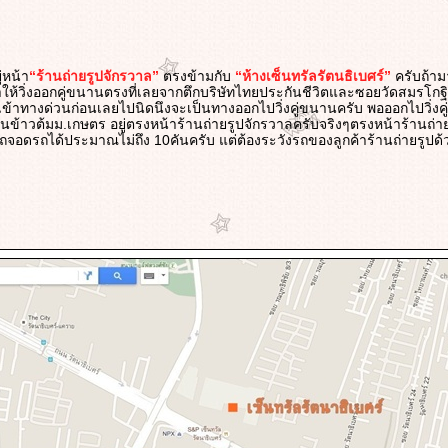
ู่หน้า
“ร้านถ่ายรูปจักรวาล”
ตรงข้ามกับ
“ห้างเซ็นทรัลรัตนธิเบศร์”
ครับถ้า
าให้วิ่งออกคู่ขนานตรงที่เลยจากตึกบริษัทไทยประกันชีวิตและซอยวัดสมรโกฐิม
้าทางด่วนก่อนเลยไปนิดนึงจะเป็นทางออกไปวิ่งคู่ขนานครับ พอออกไปวิ่งคู
นข้าวต้มม.เกษตร อยู่ตรงหน้าร้านถ่ายรูปจักรวาลครับจริงๆตรงหน้าร้านถ่าย
อดรถได้ประมาณไม่ถึง 10คันครับ แต่ต้องระวังรถของลูกค้าร้านถ่ายรูปด้