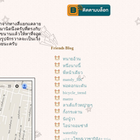
มาจากทางสี่แยกแคลา
านิดนึงครับที่ตรงกับ
่ขนานแล้วให้หาที่จอด
รูปจักรวาลจะเป็นเวิ้ง
วยนะครับ
Friends Blog
ทนายอ้วน
หนึ่งนางนี้
พี่หน้าเดียว
mandy_HK
พ่อดอกมะดัน
bicycle_trend
marzo
ลาเต้แก้วหญ่ายๆ
กั้งกระดาน
นังนู๋วา
อน่าจอมซ่าส์
waterlily
-->+:+โชยุ&วาซาบิจัง+:+<--