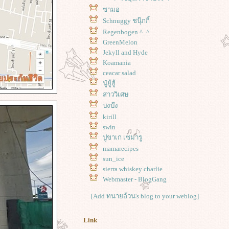
ซามอ
Schnuggy ชนุ๊กกี้
Regenbogen ^_^
GreenMelon
Jekyll and Hyde
Koamania
ceacar salad
นู๋ยู้ฮู้
สาววิเศษ
บ่งบ๊ง
kirill
swin
ปูขาเก เซมารู
mamarecipes
sun_ice
sierra whiskey charlie
Webmaster - BlogGang
[Add ทนายอ้วน's blog to your weblog]
Link