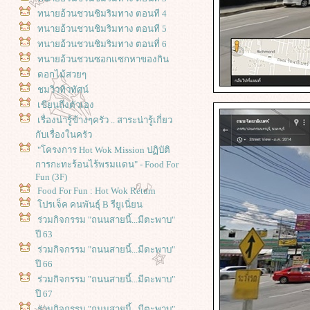
ทนายอ้วนชวนชิมริมทาง ตอนที 4
ทนายอ้วนชวนชิมริมทาง ตอนที 5
ทนายอ้วนชวนชิมริมทาง ตอนที่ 6
ทนายอ้วนชวนซอกแซกหาของกิน
ดอกไม้สวยๆ
ชมวิวทิวทัศน์
เขียนถึงตัวเอง
เรื่องน่ารู้ข้างๆครัว .. สาระน่ารู้เกี่ยว
กับเรื่องในครัว
"โครงการ Hot Wok Mission ปฏิบัติ
การกะทะร้อนไร้พรมแดน" - Food For
Fun (3F)
Food For Fun : Hot Wok Return
ปรเจ็ค คนพันธุ์ B รียูเนี่ยน
ร่วมกิจกรรม "ถนนสายนี้...มีตะพาบ"
ปี 63
ร่วมกิจกรรม "ถนนสายนี้...มีตะพาบ"
ปี 66
ร่วมกิจกรรม "ถนนสายนี้...มีตะพาบ"
ปี 67
ร่วมกิจกรรม "ถนนสายนี้...มีตะพาบ"