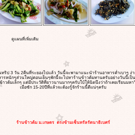
ดูแผนที่เพิ่มเติม
นทริป 3 วัน 2คืนที่ระยองไปแล้ว วันนี้จะพามาแนะนำร้านอาหารค่ำเบาๆ ง่าย
รหนักๆส่วนใหญ่ตอนเย็นๆพักนี้จะไปหาร้านข้าวต้มทานครับอย่างวันนี้เป็นร้
้าวต้มเล็กๆ แต่มีประวัติที่ยาวนานมากๆครับใบ้ให้นิดนึงว่าถ้าเคยเรียนมห
เมื่อซัก 15-20ปีที่แล้วจะต้องรู้จักร้านนี้ดีแน่ๆครับ
ร้านข้าวต้ม ม.เกษตร ตรงข้ามเซ็นทรัลรัตนาธิเบศร์