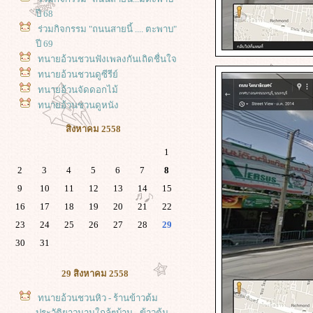
ปี 68
ร่วมกิจกรรม "ถนนสายนี้ .... ตะพาบ"
ปี 69
ทนายอ้วนชวนฟังเพลงกันเถิดชื่นใจ
ทนายอ้วนชวนดูซีรีย์
ทนายอ้วนจัดดอกไม้
ทนายอ้วนชวนดูหนัง
สิงหาคม 2558
1
2
3
4
5
6
7
8
9
10
11
12
13
14
15
16
17
18
19
20
21
22
23
24
25
26
27
28
29
30
31
29 สิงหาคม 2558
ทนายอ้วนชวนหิว - ร้านข้าวต้ม
ประวัติยาวนานใกล้ๆบ้าน - ข้าวต้ม