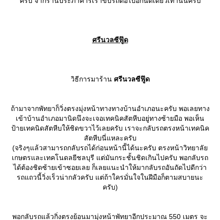
ครับ จากร้านประภาคารเราขับรถต่อไปอีกนิดเดียวเท่านั้นครับ
ศรีนวลซีฟู๊ด
วิธีการมาร้าน
ศรีนวลซีฟู๊ด
ถ้ามาจากพัทยาก็วิ่งตรงมุ่งหน้าทางทางบ้านอำเภอนะครับ พอเลยทาง
เข้าบ้านอำเภอมานิดนึงจะเจอเทคนิคสัตหีบอยู่ทางซ้ายมือ พอเห็น
ป้ายเทคนิดสัตหีบให้ชิดขวาไว้เลยครับ เราจะกลับรถตรงหน้าเทคนิค
สัตหีบนี่แหละครับ
(จริงๆแล้วสามารถกลับรถได้ก่อนหน้านี้ได้นะครับ ตรงหน้าวิทยาลั
เกษตรและเทคโนดลยีชลบุรี แต่มันกระชั้นชิดเกินไปครับ พอกลับรถ
ได้ต้องชิดซ้ายเข้าซอยเลย ก็เลยแนะนำให้มากลับรถอันถัดไปดีกว่า
รถแถวนี้วิ่งเร็วน่ากลัวครับ แต่ถ้าใครมั่นใจในฝีมือก็ตามสบายนะ
ครับ)
พอกลับรถแล้วกิ่งตรงย้อนมามุ่งหน้าพัทยาอีกประมาณ 550 เมตร จะ