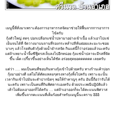
เมนูนี้ที่สั่งมาเพราะต้องการอาหารรสจัดมาช่วยให้ฟื้นจากการอาการ
ไข้ครับ
กุ้งตัวใหญ่ สดๆ ปอกเปลือกแช่น้ำปลามาอย่างเข้าเนื้อ แล้วเอาไปแช่
เย็นจนได้ที่ จัดวางมาบนจานที่รองกระหล่ำปลีหั่นฝอยและมะระซอ
บางๆ แล้วโรยทับตัวกุ้งด้วยน้ำยำรสจัด กินแค่นี้ก็ว่าอร่อยแล้วนะครับ
ต่ถ้าเหยาะน้ำจิ้มซีฟู๊ดรสเจ็บลงไปอีกหน่อย กุ้งแช่น้ำปลาจะมีรสที่จัด
ขึ้น เผ็ด เปรี้ยวขึ้นอย่างเห็นได้ชัด อร่อยสุดยอดดดดดด เลยครับ
ต่ว่า ..... ผมเป็นคนที่ชอบกินหางกุ้งเข้าไปด้วยครับ ทางร้านเค้าปอก
กุ้งมาอย่างดี แต่ไม่ได้ตัดแหลมๆตรงหางกุ้งทิ้งไปครับ เพราะฉะนั้น
เวลากินเข้าไปมันจะตำปากนิดๆ พอให้รำคาญๆ ครับ อันนี้ถือว่ารับได้
นะครับ เพราะเป็นคนที่กินพิศดารเองครับ ด้วยประเพณีปฎิบัติแล้ว
เค้าไม่ต้องเอาออกก็ได้ครับ .... แต่ถ้าเอาออกก็จะได้คะแนนพิศวาส
เพิ่มขึ้นจากคะแนนที่เต็มร้อยสำหรับเมนูนี้นะคราบ อิอิอิ