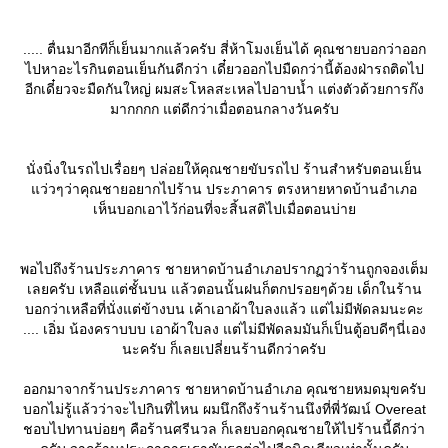
..... ตื่นมาอีกทีก็เย็นมากแล้วครับ สี่ห้าโมงเย็นได้ คุณชายบอกว่าออก
ไปหาอะไรกินตอนเย็นกันดีกว่า เดี๋ยวออกไปมืดกว่านี้ต้องฝ่ารถติดไป
อีกเดี๋ยวจะมืดกันใหญ่ ผมสะโหลสะเหลไปอาบน้ำ แต่งตัวด้วยการก๊ง
มากกกก แต่ดีกว่าเมื่อตอนกลางวันครับ
นั่งนิ่งในรถไปเรื่อยๆ ปล่อยให้คุณชายขับรถไป ร้านสำหรับตอนเย็น
ว่วๆว่าคุณชายอยากไปร้าน ประภาคาร ตรงหายหาดบ้านอำเภอ
เห็นบอกเอาไว้ก่อนที่จะสิ้นสติไปเมื่อตอนบ่า
พอไปถึงร้านประภาคาร ชายหาดบ้านอำเภอปรากฏว่าร้านถูกจองเต็ม
เลยครับ เหลือแต่ชั้นบน แล้วตอนนั้นฝนก็ตกปรอยๆด้วย เด็กในร้าน
บอกว่าเหลือที่นั่งแต่ข้างบน เค้าเอาผ้าใบลงแล้ว แต่ไม่มีพัดลมนะคะ
.... เอิ่ม น้องคราบบบ เอาผ้าใบลง แต่ไม่มีพัดลมมันก็เป็นตู้อบดีๆนี่เอง
นะครับ ก็เลยเปลี่ยนร้านดีกว่าครับ
ออกมาจากร้านประภาคาร ชายหาดบ้านอำเภอ คุณชายหมดมุขครับ
บอกไม่รู้แล้วว่าจะไปกินที่ไหน ผมนึกถึงร้านร้านนึงที่พี่วัฒน์ Overeat
ชอบไปทานบ่อยๆ คือร้านศรีนวล ก็เลยบอกคุณชายให้ไปร้านนี้ดีกว่า