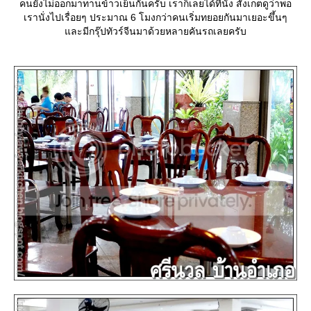
คนยังไม่ออกมาทานข้าวเย็นกันครับ เราก็เลยได้ที่นั่ง สังเกตดูว่าพอ
เรานั่งไปเรื่อยๆ ประมาณ 6 โมงกว่าคนเริ่มทยอยกันมาเยอะขึ้นๆ
ละมีกรุ๊ปทัวร์จีนมาด้วยหลายคันรถเลยครับ