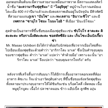
ออกดอกเต็มต้นจะมีความสวยงามเหมือนภาพวาด มีสถานแสดงสัตว์
น้ำชื่อ
“อะความารีนฟุคุชิมะ”
มี
“โออุจิจุคุ”
หมู่บ้านโบราณสมัยเอ
ดะเมื่อ 400 กว่าปีมาแล้วและยังคงสภาพเดิมอยู่ในปัจจุบัน มีทิวทัศนื
ที่สวยงามแถบ
ภูเขา “บันไซ”
ละ
ทะเลสาบ “อินาวะชิโร”
ละมี
เทศกาล “ซามุไร โซมะ โนมะโออิ ”
ที่เมือง “มินะมิโซมะ”
สุดท้ายเป็นอาหารที่ขึ้นชื่อของเมืองฟุคุชิมะเช่น
ซัปโปโร ฮาคะตะ คิ
ตะคะตะ หรือราเม็งคิตะคะตะ ซอสคัทซึด้ง และ เก็นโซะเอ็นบังเกี๊ยว
ซ่า
Mr. Masao Uchibori ยังได้กว่าต้อยรับนักท่องเที่ยวจากเมืองไทยที่จะ
ไปเยือนเมืองฟุคุชิมะด้วยคำว่า “อาริกาโตะ มาเด” ซึ่งเป็นคำขอบคุณ
ของชาวฟุคุชิมะ คำว่า “มาเด” แปลว่า “ทำด้วยมือ” เพราะฉะนั้น “อา
ริกาโตะ มาเด” จึงแปลว่า “ขอบคุณจากใจจริง” ครับ
หลังจากที่เสร็จสิ้นการสัมมนา ก็ได้มีการเลี้ยงอาหารคอกเทลที่ห้อง
อาหาร คิซะระ ก็จะนำเอาวัตถุดิบต่างๆ ที่ขึ้นชื่อของจังหวัดฟุคุชิมะ
ทั้งหลายมาประกอบอาหารให้ได้ชิมกันเช่น บร็อคโคลี่ เห็ดหอม เนื้อ
หมูคุโรบูตะ เนื้อไก่ ปลาซาลมอน ข้าว แอ๊ปเปิ้ล ลูกพีช องุ่น