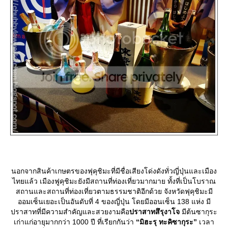
นอกจากสินค้าเกษตรของฟุคุชิมะที่มีชื่อเสียงโด่งดังทั่วญี่ปุ่นและเมือง
ไทยแล้ว เมืองฟูคุชิมะยังมีสถานที่ท่องเที่ยวมากมาย ทั้งที่เป็นโบราณ
สถานและสถานที่ท่องเที่ยวตามธรรมชาติอีกด้วย จังหวัดฟุคุชิมะมี
ออมเซ็นเยอะเป็นอันดับที่ 4 ของญี่ปุ่น โดยมีออนเซ็น 138 แห่ง มี
ปราสาทที่มีความสำคัญและสวยงามคือ
ปราสาทสึรุงาโจ
มีต้นซากุระ
เก่าแก่อายุมากกว่า 1000 ปี ที่เรียกกันว่า
“มิฮะรุ ทะคิซากุระ”
เวลา