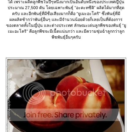
ได้ เพราะผลิตลูกพีชในปีๆหนึ่งมากเป็นอันดับหนึ่งของประเทศญี่ปุ่น
ประมาณ 27,500 ตัน โดยเฉพาะพันธุ์ “อะคะทซึคิ” ผลิตได้มากที่สุด
ครับ และอีกพันธุ์ที่มีชื่อเสียงมากก็คือ “ยูเมะอะโคริ” ซึ่งพันธุ์ที่มี
ผลผลิตช้ากว่าพันธุ์อื่นๆ และมีจำนวนน้อยด้วยก็เลยเป็นที่ต้องการ
ของตลาดทั้งในญี่ปุ่น และต่างประเทศ ลักษณะเด่นลูกพีชของพันธุ์ “ยู
เมะอะโคริ” คือลูกพีชจะมีเนื้ดแน่นกว่า และมีความชุ่มฉ่ำลูกกว่าลูก
พีชพันธุ์อื่นๆครับ