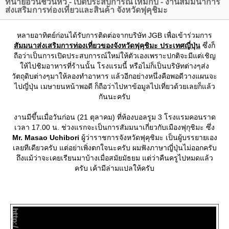
ทนายอ้วนชวนหิว - เปิดประสบการณ์ใหม่กับ - งานสัมมนาการ
ส่งเสริมการท่องเที่ยวและสินค้า จังหวัดฟุคุชิมะ
หลายอาทิตย์ก่อนได้รับการติดต่อจากบริษัท JGB เพื่อเข้าร่วมการ
สัมมนาส่งเสริมการท่องเที่ยวของจังหวัดฟุคุชิมะ ประเทศญี่ปุ่น
ซึ่งก็
ถือว่าเป็นการเปิดประสบการณ์ใหม่ให้ตัวเองเพราะปกติจะมีแต่เชิญ
ห้ไปชิมอาหารที่ร้านนั้น โรงแรมนี้ หรือไม่ก็เป็นบริษัทต่างๆส่ง
วัตถุดิบต่างๆมาให้ลองทำอาหาร แล้วอีกอย่างหนึ่งคือพอดีวางแผนจะ
ไปญี่ปุ่น เมษายนหน้าพอดี ก็ถือว่าไปหาข้อมูลไปเที่ยวด้วยเลยก็แล้ว
กันนะครับ
งานมีขึ้นเมื่อวันก่อน (21 ตุลาคม) ที่ห้องบอลรูม 3 โรงแรมคอนราด
เวลา 17.00 น. ช่วงแรกจะเป็นการสัมมนาเกี่ยวกับเมืองฟุกุชิมะ ซึ่ง
Mr. Masao Uchibori
ผู้ว่าราชการจังหวัดฟุคุชิมะ เป็นผู้บรรยายเอง
เลยทีเดียวครับ แต่อย่าเพิ่งตกใจนะครับ ผมฟังภาษาญี่ปุ่นไม่ออกครับ
ถึงแม้ว่าจะเคยเรียนมาบ้างเมื่อสมัยมัธยม แต่ว่าคืนครูไปหมดแล้ว
ครับ เค้ามีล่ามแปลให้ครับ