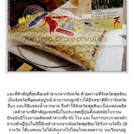
ละที่สำคัญที่สุดคือเหล้าสาเกจากจังหวัด ด้วยความที่จังหวัดฟุคุชิมะ
เป็นจังหวัดที่อุดมสมบูรณ์ สามารถปลูกข้าวได้มีรสชาติดีกว่าจังหวัด
อื่นๆ และก็มีแหล่งน้ำมากมาย จึงทำให้จังหวัดฟุคุชิมะเป็นแหล่งผลิต
เหล้าสาเกที่สำคัญแห่งหนึ่งในประเทศญี่ปุ่นตั้งแต่สมัยโบราณ
ปัจจุบันมีโรงงานผลิตเหล้าสาเกถึง 65 โรง และในการประกวดเหล้า
สาเกทั่วญี่ปุ่นในปีนี้มีเหล้าสาเกจากจังหวัดฟุคุชิมะได้รับรางวัลถึง 26
รางวัล โต๊ะแทบจะไม่ได้เดินจากไปไหนไกลเลยคราบ วนเวียนๆอยู่