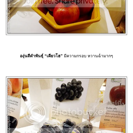
องุ่นสีดำพันธุ์ “เคียวโฮ”
มีความกรอบ หวานฉ่ำมากๆ