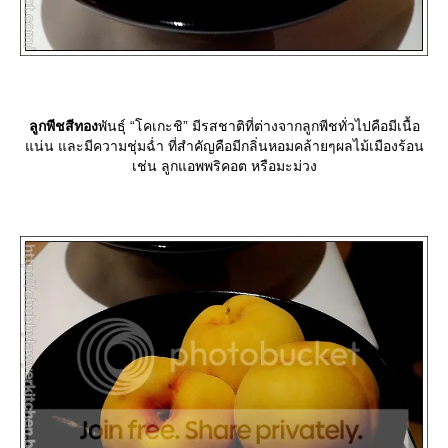
ลูกพีชสีทอง
พันธุ์ “โคเกะชิ” มีรสชาติที่ต่างจากลูกพีชทั่วไปคือมีเนื้อ
น่น และมีความชุ่มฉ่ำ ที่สำคัญคือมีกลิ่นหอมคล้ายๆผลไม้เมืองร้อน
เช่น ลูกแอพพริคอต หรือมะม่วง