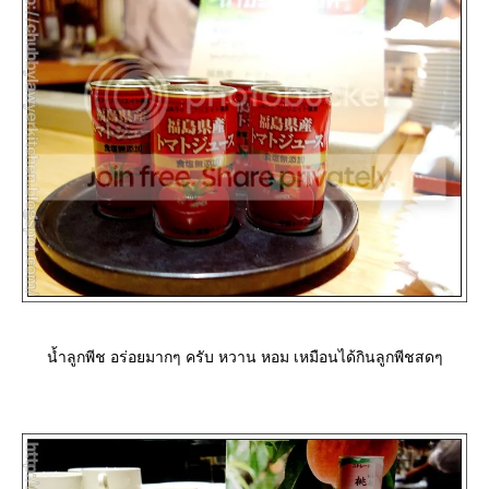
น้ำลูกพีช อร่อยมากๆ ครับ หวาน หอม เหมือนได้กินลูกพีชสดๆ