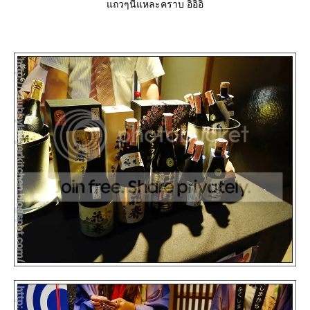
ถวๆนี้แหละคราบ อิอิอิ