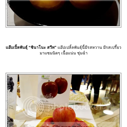
อ๊บเปิ้ลพันธุ์ “ชินาโนะ สวีท”
อ๊ปเปลิ้ลพันธุ์นี้มีรสหวาน มีรสเปรี้ยว
มาแซมนิดๆ เนื้อแน่น ชุ่มฉ่ำ