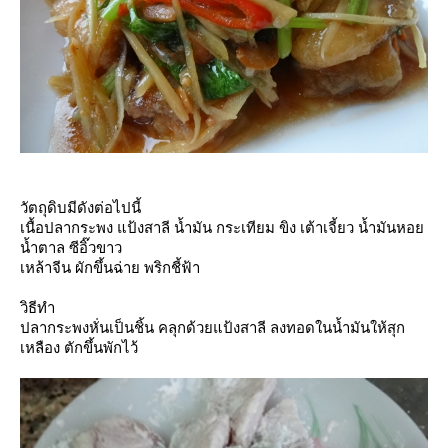
วัตถุดิบมีดังต่อไปนี้
เนื้อปลากระพง แป้งสาลี น้ำมัน กระเทียม ขิง เต้าเจี้ยว น้ำมันหอ
น้ำตาล ซีอิ๊วขาว
เหล้าจีน ผักขึ้นฉ่าย พริกชี้ฟ้า
วิธีทำ
ปลากระพงหั่นเป็นชิ้น คลุกด้วยแป้งสาลี ลงทอดในน้ำมันให้สุก
เหลือง ตักขึ้นพักไว้