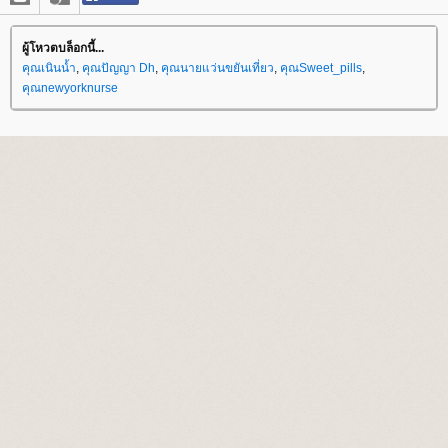
ผู้โหวตบล็อกนี้...
คุณเนินน้ำ
,
คุณปัญญา Dh
,
คุณนายแว่นขยันเที่ยว
,
คุณSweet_pills
,
คุณnewyorknurse