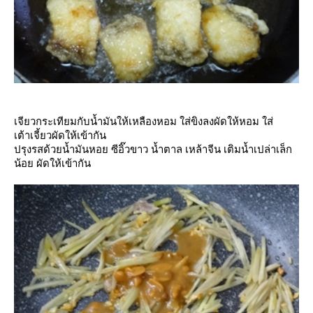
เจียวกระเทียมกับน้ำมันให้เหลืองหอม ใส่ขิงลงผัดให้หอม ใส่
เต้าเจี้ยวผัดให้เข้ากัน
ปรุงรสด้วยน้ำมันหอย ซีอิ๊วขาว น้ำตาล เหล้าจีน เติมน้ำเปล่าเล็ก
น้อย ผัดให้เข้ากัน