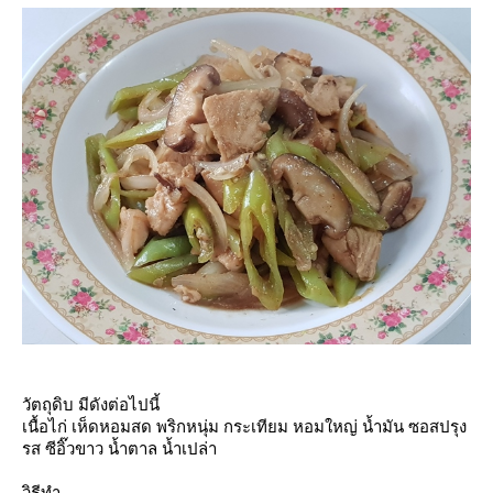
วัตถุดิบ มีดังต่อไปนี้
เนื้อไก่ เห็ดหอมสด พริกหนุ่ม กระเทียม หอมใหญ่ น้ำมัน ซอสปรุง
รส ซีอิ๊วขาว น้ำตาล น้ำเปล่า
วิธีทำ