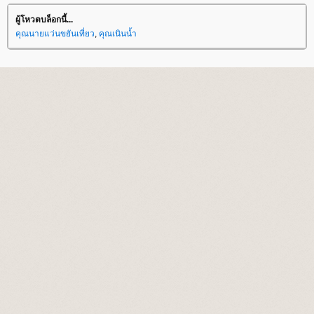
ผู้โหวตบล็อกนี้...
คุณนายแว่นขยันเที่ยว
,
คุณเนินน้ำ