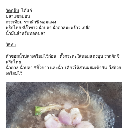
วัตถุดิบ
ได้แก่
ปลาแซลมอน
กระเทียม รากผักชี หอมแดง
พริกไทย ซีอิ๊วขาว น้ำปลา น้ำตาลมะพร้าว เกลือ
น้ำมันสำหรับทอดปลา
วิธีทำ
ทำซอสน้ำปลาเตรียมไว้ก่อน ตั้งกระทะใส่หอมแดงบุบ รากผักชี
พริกไท
น้ำตาล น้ำปลา ซีอิ๊วขาว และน้ำ เคี่ยวให้ส่วนผสมเข้ากัน ใส่ถ้ว
เตรียมไว้