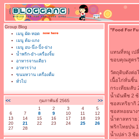
Group Blog
"Food For Fun
เมนู ผัด-ทอด
เมนู ต้ม-แกง
เมนู อบ-นึ่ง-ปิ้ง-ย่าง
ทนที่หมู เป
น้ำพริก-ยำ-เครื่องจิ้ม
ขอบคุณสูตรวิ
อาหารจานเดียว
อาหารว่าง
วัตถุดิบดังต่อ
ขนมหวาน เครื่องดื่ม
เนื้อไก่หั่นชิ้
ทั่วไป
กระเทียมสับ 
น้ำมันพืช 2 ช
<<
กุมภาพันธ์ 2565
>>
ซอสเทริยากิ 
1
2
3
4
5
ซอสหอยนางรม
6
7
8
9
10
11
12
13
14
15
16
17
18
19
น้ำตาลทราย 
20
21
22
23
24
25
26
พริกไทยป่น 
27
28
น้ำเปล่า 3 ช้