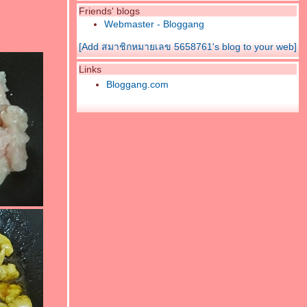
Friends' blogs
Webmaster - Bloggang
[Add สมาชิกหมายเลข 5658761's blog to your web]
Links
Bloggang.com