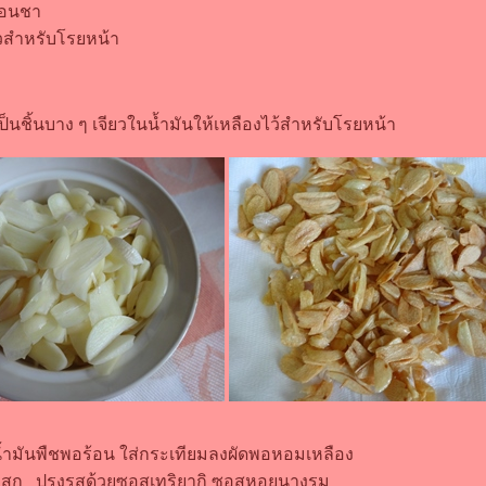
ช้อนชา
ยวสำหรับโรยหน้า
เป็นชิ้นบาง ๆ เจียวในน้ำมันให้เหลืองไว้สำหรับโรยหน้า
น้ำมันพืชพอร้อน ใส่กระเทียมลงผัดพอหอมเหลือง
อสุก ปรุงรสด้วยซอสเทริยากิ ซอสหอยนางรม