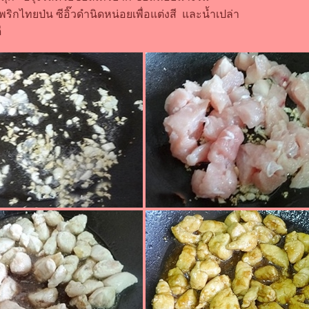
ริกไทยป่น ซีอิ๊วดำนิดหน่อยเพื่อแต่งสี และน้ำเปล่า
ี