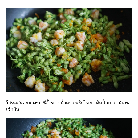
ส่ซอสหอยนางรม ซีอิ๊วขาว น้ำตาล พริกไทย เติมน้ำเปล่า ผัดพอ
เข้ากัน