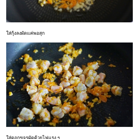
ส่กุ้งลงผัดแค่พอสุก
ส่ดอกขจรผัดด้วยไฟแรง ๆ