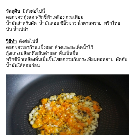
วัตถุดิบ
มีดังต่อไปนี้
ดอกขจร กุ้งสด พริกชี้ฟ้าเหลือง กระเทียม
น้ำมันสำหรับผัด น้ำมันหอย ซีอิ๊วขาว น้ำตาลทราย พริกไท
ป่น น้ำเปล่า
วิธีทำ
ดังต่อไปนี้
ดอกขจรเอาก้านแข็งออก ล้างและสะเด็ดน้ำไว้
กุ้งแกะเปลือกดึงเส้นดำออก หั่นเป็นชิ้น
พริกชีฟ้าเหลืองหั่นเป็นชิ้นโขลกรวมกับกระเทียมพอหยาบ ผัดกับ
น้ำมันให้หอมก่อน