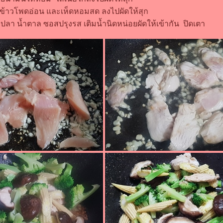
 ข้าวโพดอ่อน และเห็ดหอมสด ลงไปผัดให้สุก
ำปลา น้ำตาล ซอสปรุงรส เติมน้ำนิดหน่อยผัดให้เข้ากัน ปิดเตา