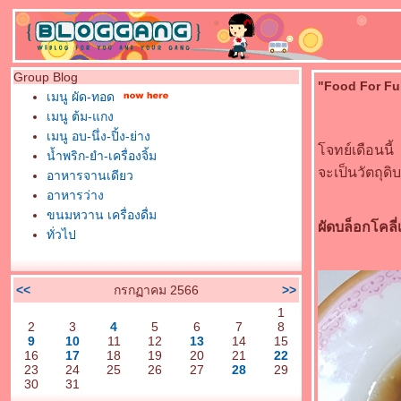
Group Blog
"Food For Fun
เมนู ผัด-ทอด
เมนู ต้ม-แกง
เมนู อบ-นึ่ง-ปิ้ง-ย่าง
จทย์เดือนนี้ 
น้ำพริก-ยำ-เครื่องจิ้ม
จะเป็นวัตถุด
อาหารจานเดียว
อาหารว่าง
ขนมหวาน เครื่องดื่ม
ผัดบล็อกโคลี
ทั่วไป
<<
กรกฏาคม 2566
>>
1
2
3
4
5
6
7
8
9
10
11
12
13
14
15
16
17
18
19
20
21
22
23
24
25
26
27
28
29
30
31