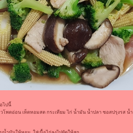
่อไปนี้
้าวโพดอ่อน เห็ดหอมสด กระเทียม ไก่ น้ำมัน น้ำปลา ซอสปรุงรส น้
บน้ำมันให้หอม ใส่เนื้อไก่ลงไปผัดให้สุก