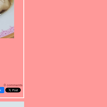
0 comments
k