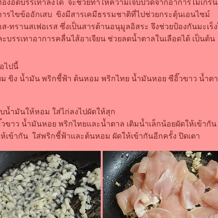
้องอืดบรรเทาลงได้ จะช่วยทำให้ความเจ็บปวดจากอาการไมเกร
ารไขข้ออักเสบ ขิงมีสารเคมีธรรมชาติที่ไปช่วยกระตุ้นเอนไซม์
ส-ทรานสเฟอเรส ซึ่งเป็นสารต้านอนุมูลอิสระ จึงช่วยป้องกันมะเร็ง
ละบรรเทาอาการคลื่นไส้อาเจียน ช่วยลดน้ำตาลในเลือดได้ เป็นต้น
่อไปนี้
ม ขิง น้ำมัน พริกชี้ฟ้า ต้นหอม พริกไทย น้ำมันหอย ซีอิ๊วขาว น้ำต
ับน้ำมันให้หอม ใส่ไก่ลงไปผัดให้สุก
อิ๊วขาว น้ำมันหอย พริกไทยและน้ำตาล เติมน้ำเล็กน้อยผัดให้เข้ากัน
้เข้ากัน ใส่พริกชี้ฟ้าและต้นหอม ผัดให้เข้ากันอีกครั้ง ปิดเตา