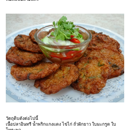
วัตถุดิบดังต่อไปนี้
เนื้อปลาอินทรี น้ำพริกแกงแดง ไข่ไก่ ถั่วฝักยาว ใบมะกรูด ใบ
หระพา