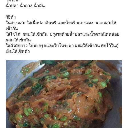
น้ำปลา น้ำตาล น้ำมัน
วิธีทำ
นอ่างผสม ใส่เนื้อปลาอินทรี และน้ำพริกแกงแดง นวดผสมให้
เข้ากัน
ส่ไข่ไก่ ผสมให้เข้ากัน ปรุงรสด้วยน้ำปลาและน้ำตาลนิดหน่อ
ผสมให้เข้ากัน
ส่ถั่วฝักยาว ใบมะกรูดและใบโหระพา ผสมให้เข้ากัน พักไว้ในตู้
เย็นให้เซ็ทตัว