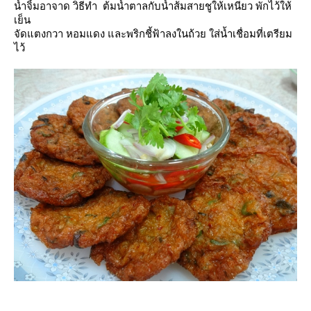
น้ำจิ้มอาจาด วิธีทำ ต้มน้ำตาลกับน้ำส้มสายชูให้เหนียว พักไว้ให้
เย็น
จัดแตงกวา หอมแดง และพริกชี้ฟ้าลงในถ้วย ใส่น้ำเชื่อมที่เตรียม
ไว้