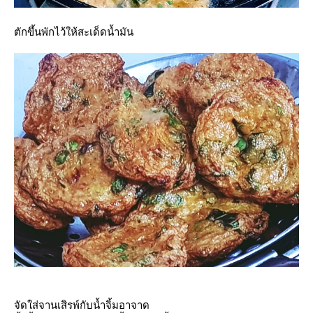
ตักขึ้นพักไว้ให้สะเด็ดน้ำมัน
จัดใส่จานเสิรพ์กับน้ำจิ้มอาจาด