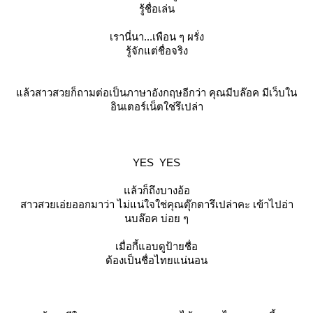
รู้ชื่อเล่น
เรานี่นา...เพือน ๆ ผรั่ง
รู้จักแต่ชื่อจริง
ล้วสาวสวยก็ถามต่อเป็นภาษาอังกฤษอีกว่า คุณมีบล๊อค มีเว็บใน
อินเตอร์เน็ตใช่รึเปล่า
YES YES
ล้วก็ถึงบางอ้อ
สาวสวยเอ่ยออกมาว่า ไม่แน่ใจใช่คุณตุ๊กตารึเปล่าคะ เข้าไปอ่า
นบล๊อค บ่อย ๆ
เมื่อกี้แอบดูป้ายชื่อ
ต้องเป็นชื่อไทยแน่นอน