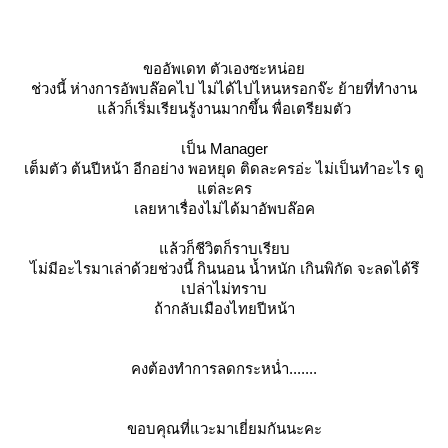
ขออัพเดท ตัวเองซะหน่อ
ช่วงนี้ ห่างการอัพบล๊อคไป ไม่ได้ไปไหนหรอกจ๊ะ ย้ายที่ทำงาน
ล้วก็เริ่มเรียนรู้งานมากขึ้น พื่อเตรียมตัว
เป็น
Manager
เต็มตัว ต้นปีหน้า อีกอย่าง พอหยุด ติดละครอ่ะ ไม่เป็นทำอะไร ดู
ต่ละคร
เลยหาเรื่องไม่ได้มาอัพบล๊อค
ล้วก็ชีวิตก็ราบเรียบ
ไ่ม่มีอะไรมาเล่าด้วยช่วงนี้ กินนอน น้ำหนัก เกินพิกัด จะลดได้รึ
เปล่าไม่ทราบ
ถ้ากลับเมืองไทยปีหน้า
คงต้องทำการลดกระหน่ำ.......
ขอบคุณที่แวะมาเยี่ยมกันนะคะ