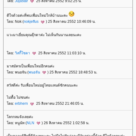
ดย:
Jujastar
25 สิงหาคม 2552 9:02:25 น.
ดีใจด้วยค่ะที่พบเพื่อนใหม่ใกล้บ้านนะคะ
ดย: Nok (
nokjeffus
) 25 สิงหาคม 2552 10:46:09 น.
วะมาเยี่ยมคุณตุ๊กตาค่ะ ไม่เห็นกันนานเลยนะคะ
ดย:
วิสกี้โซดา
25 สิงหาคม 2552 11:03:10 น.
มาสมัครเป็นเพื่อนใหม่อีกคนค่ะ
ดย: พนอจัน (
พนอจัน
) 25 สิงหาคม 2552 18:48:53 น.
สวัสดีค่ะ รับเพื่อนใหม่อยู่ไทยแลนด์ซักคนนะคะ
ไม่ดื้อ ไม่ซนค่ะ
ดย:
erbhern
25 สิงหาคม 2552 21:46:05 น.
ลกกลมจังเลยค่ะ
ดย: หนูนัท (
NLN
) 26 สิงหาคม 2552 1:02:58 น.