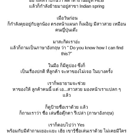
อย่างที่ทราบกันว่า พี่ตาทำงานอยู่ที่
HEB
ล้วก็กำลังย้ายมาอยู่สาขา
Indian spring
เมื่อวันก่อน
ก็กำลังคุยอยู่กับลูกน้อง ตรงหน้าแผนก ก็เผอิญ มีสาวสวย เหมือน
คนญี่ปุ่นเด๊ะ
มาสะกิดเราอ่ะ
ล้วก็ถามเป็นภาษาอังกฤษ ว่า "
Do you know how I can find
this?
"
นมือ ก็มีคูปอง ซึ่งก็
เป็นเรื่องปกติ ที่ลูกค้า จะหาของไม่เจอ ในบางครั้ง
เราก็พยายามจะช่ว
หาของให้
ลูกค้าคนนี้ แต่ เอ...สาวสวย มองหน้าเราแปลก ๆ
ล้ว
ก็ดูป้ายชื่อเราด้วย แล้ว
ก็ถามเราว่า ชื่อ เล่นชื่อตุ๊กตา รึเปล่า (ภาษาอังกฤษ)
เราก็ตอบไปว่า
Yes
พร้อมกับมีคำถามเยอะแยะ เฮ้ย เขารู้ชื่อเล่นเราด้วย ไม่เคยมีใคร