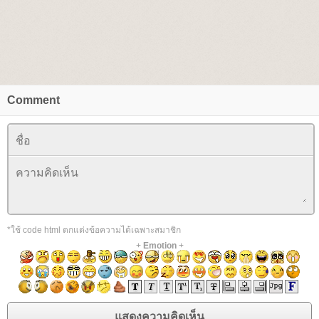
Comment
*ใช้ code html ตกแต่งข้อความได้เฉพาะสมาชิก
+
Emotion
+