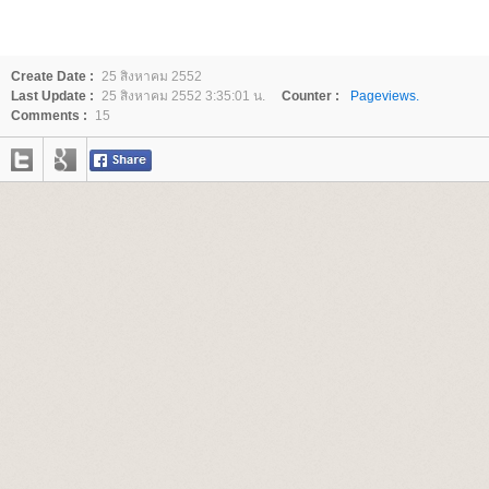
Create Date :
25 สิงหาคม 2552
Last Update :
25 สิงหาคม 2552 3:35:01 น.
Counter :
Pageviews.
Comments :
15