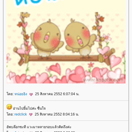
ดย:
หน่อยอิง
25 สิงหาคม 2552 6:07:04 น.
อ่านไปยิ้มไปค่ะ ชื่นใจ
ดย:
redclick
25 สิงหาคม 2552 8:04:16 น.
อัพบล๊อกซะที แวะมาหลายรอบแล้วคิดถึงค่ะ