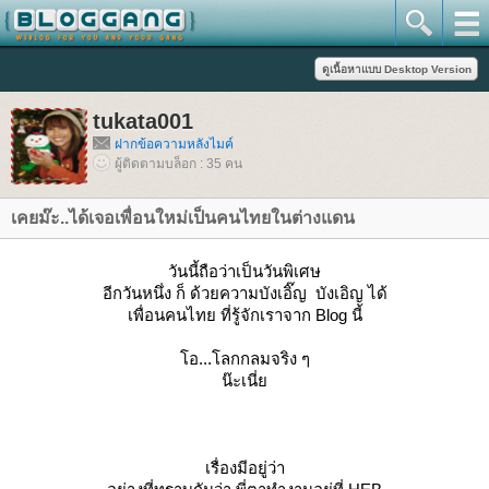
tukata001
ฝากข้อความหลังไมค์
ผู้ติดตามบล็อก : 35 คน
เคยม๊ะ..ได้เจอเพื่อนใหม่เป็นคนไทยในต่างแดน
วันนี้ถือว่าเป็นวันพิเศษ
อีกวันหนึ่ง ก็
ด้วยความบังเอิ๊ญ บังเอิญ ได้
เพื่อนคนไทย ที่รู้จักเราจาก
Blog
นี้
อ...โลกกลมจริง ๆ
น๊ะเนี่
เรื่องมีอยู่ว่า