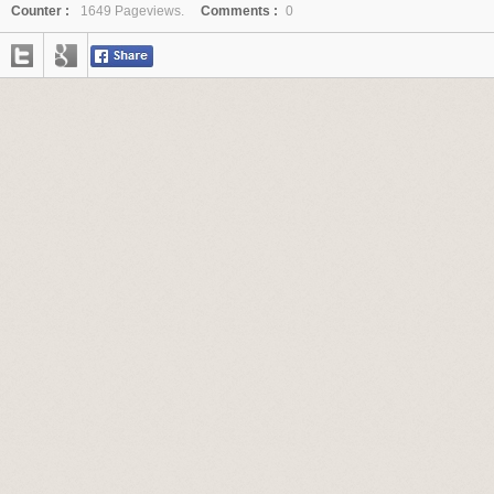
Counter :
1649 Pageviews.
Comments :
0