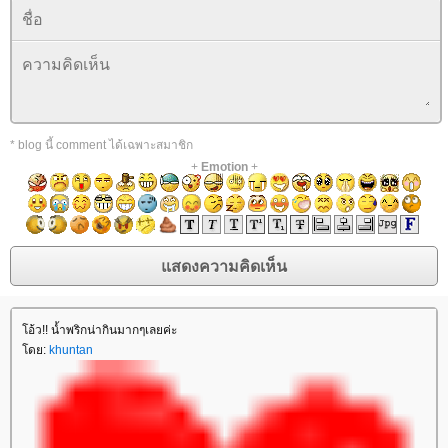
* blog นี้ comment ได้เฉพาะสมาชิก
+
Emotion
+
อ้ว!! น้ำพริกน่ากินมากๆเลยค่ะ
ดย:
khuntan