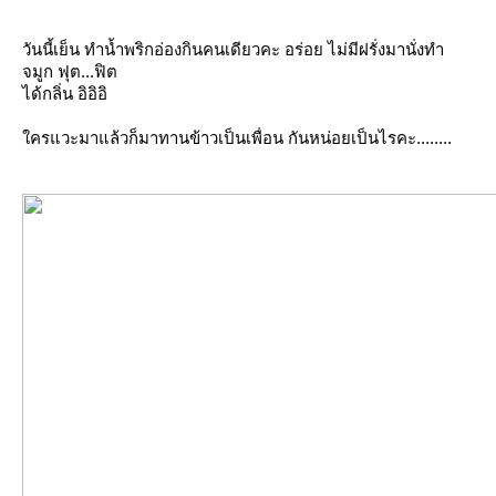
วันนี้เย็น ทำน้ำพริกอ่องกินคนเดียวคะ อร่อย ไม่มีฝรั่งมานั่งทำ
จมูก ฟุต...ฟิต
ได้กลิ่น อิอิอิ
ครแวะมาแล้วก็มาทานข้าวเป็นเพื่อน กันหน่อยเป็นไรคะ........