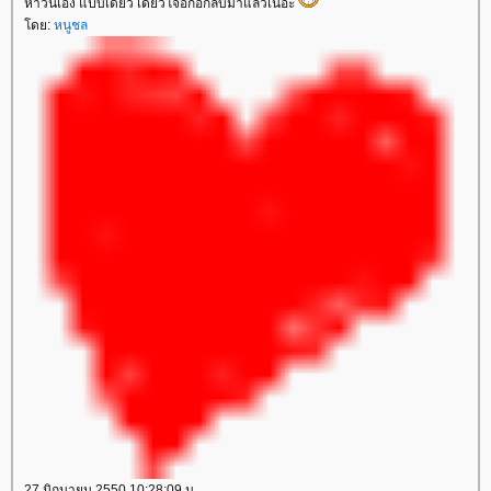
ห้าวันเอง แป๊บเดียว เดี๋ยวโจอี้ก้อกลับมาแล้วเนอะ
ดย:
หนูชล
27 มิถุนายน 2550 10:28:09 น.