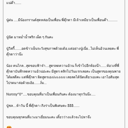
น่ค๊า.......
นู๋ฝน .....มีน้องกรานต์สุดหล่อเป็นเพื่อน พี่ตุ๊กตา มีเจ้าเหมียวเป็นเพื่อนค๊า...........
นู๋นิด มาหม่ำน้ำพริก เผ็ด ๆ กันคะ
นู๋วิสกี้........อดข้าวเย็นระวังสุขภาพด้วยเด้อ.แต่อย่างนู๋เนี่ย...ไม่เห็นอ้วนเลยคะ พี่
ตุ๊กตาว่าน๊ะ
น้อง คนไกล...สุดขอบฟ้าจ๋า....สูตรลดความอ้วน ก็เข้าไปอีกห้องน๊า.......ห้อวงที่พี่
ตุ๊กตาบันทึกลดความอ้วน่อ่ะคะ มีสูตร คลิกไปวันแรกเลยคะ เป็นสูตรของคุณพา
ได้ผลดีคะ แต่พี่ตุ๊กตา ผิดสูตรเองง่ะแงงงง เลยลดได้นิดเดียวเองคะ เอาไอติมสุด
ปรดมาล่อด้วยเฮ้อ.......งั่ม...
Nurosy^0^.....ขอบคุณที่มาเป็นเพื่อนกันคะ ต้องมาทุกวันน๊ะ.....
นู๋ชล....ห้าวัน นี้ พี่ตุ๊กตา เริงร่าเป็นพิเศษคะ อิอิอิ.......
ขอบคุณทุกคนที่แวะมาเยี่ยมนะคะ เดี๋ยวว่างแล้วจะไปหาจ๊ะ