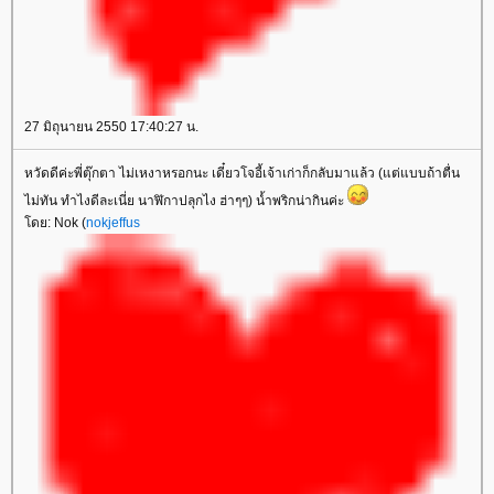
27 มิถุนายน 2550 17:40:27 น.
หวัดดีค่ะพี่ตุ๊กตา ไม่เหงาหรอกนะ เดี๋ยวโจอี้เจ้าเก่าก็กลับมาแล้ว (แต่แบบถ้าตื่น
ไม่ทัน ทำไงดีละเนี่ย นาฬิกาปลุกไง ฮ่าๆๆ) น้ำพริกน่ากินค่ะ
ดย: Nok (
nokjeffus