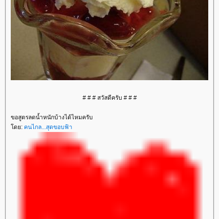
# # # สวัสดีครับ # # #
ขอสูตรลดน้ำหนักบ้างได้ไหมครับ
ดย:
คนไกล...สุดขอบฟ้า