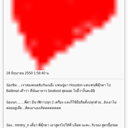
28 มิถุนายน 2550 1:58:40 น.
น้องขิม.....เราสองคนสลับกันเนอ๊ะ แฟนนู๋มา Houston แต่แฟนพี่ตุ๊กตา ไป
Baltimal เค๊าว่า ที่นั่นอาหาร Seafood สุดยอด โจอี้ว่างั้นคะอิอิ
น้องนก.........พี่ตา มีนาฬิกาปลุก 2 เครื่อง และก็ใช้มือถือตั้งปลุกด้วย...ยังเอาไม่
ค่อยอยู่เล๊ย....คิดเอาเองเถิดดดดดดดด
น้อง.. mintny_n เดี๋ยว พี่ตุ๊กตา เอาสูตรไปให้ที่ บล็อค นะคะ..รับรอง สูตรนี้อร่อ