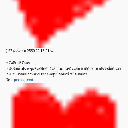
) 27 มิถุนายน 2550 23:16:21 น.
หวัดดีค่ะพี่ตุ๊กตา
ฟนขิมก็ไปประชุมที่ฮุสตันห้าวันจ้า เหงาเหมือนกัน ถ้าพี่ตุ๊กตามากับโจอี้ก็ดีเนอะ
จะชวนมากินข้าวที่บ้าน เพราะอยู่มี่บัลติมอร์เหมือนกันจ้า
ดย:
pink daffodil