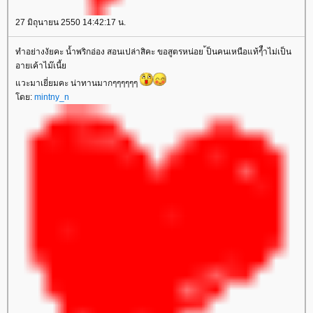
27 มิถุนายน 2550 14:42:17 น.
ทำอย่างงัยคะ น้ำพริกอ่อง สอนเปล่าสิคะ ขอสูตรหน่อย ้ป็นคนเหนือแท้ๆืำไม่เป็น
อายเค้าไม๊เนี้
วะมาเยี่ยมคะ น่าทานมากๆๆๆๆๆๆ
ดย:
mintny_n