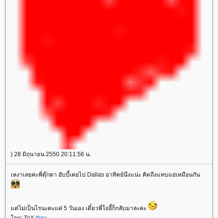
) 28 มิถุนายน 2550 20:11:56 น.
เหงาเลยค่ะพี่ตุ๊กตา ฮับบี้เคยไป Dallas อาทิตย์นึงแน่ะ คิดถึงแทบแย่เหมือนกัน
ต่ไม่เป็นไรนะคะแค่ 5 วันเอง เดี๋ยวพี่โจอี้ก็กลับมาละคะ
ดย: ToY (
tiny