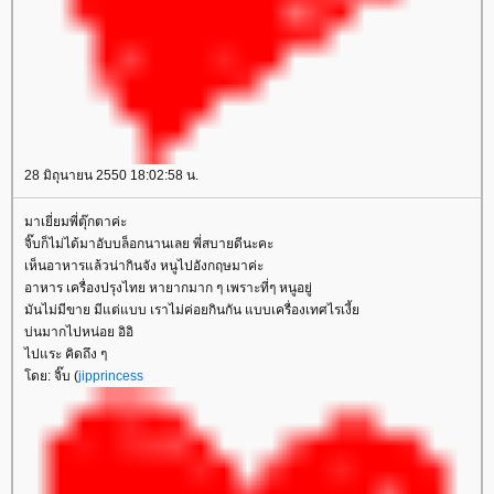
28 มิถุนายน 2550 18:02:58 น.
มาเยี่ยมพี่ตุ๊กตาค่ะ
จิ๊บก็ไม่ได้มาอับบล็อกนานเลย พี่สบายดีนะคะ
เห็นอาหารแล้วน่ากินจัง หนูไปอังกฤษมาค่ะ
อาหาร เครื่องปรุงไทย หายากมาก ๆ เพราะที่ๆ หนูอยู่
มันไม่มีขาย มีแต่แบบ เราไม่ค่อยกินกัน แบบเครื่องเทศไรเงี้
บ่นมากไปหน่อย อิอิ
ไปแระ คิดถึง ๆ
ดย: จิ๊บ (
jipprincess