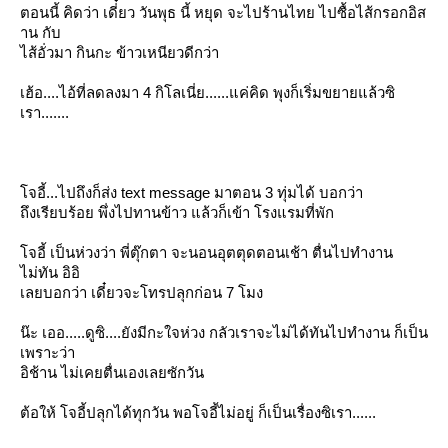
ตอนนี้ คิดว่า เดี่๋ยว วันพุธ นี้ หยุด จะไปร้านไทย ไปซื้อไส้กรอกอิส
าน กับ
ไส้อั่วมา กินกะ ข้าวเหนียวดีกว่า
เฮ้อ....ไอ้ที่ลดลงมา 4 กิโลเนี่ย......แค่คิด พุงก็เริ่มขยายแล้วซิ
เรา.......
จอี้...ไปถึงก็ส่ง
text message
มาตอน 3 ทุ่มได้ บอกว่า
ถึงเรียบร้อย พึ่งไปทานข้าว แล้วก็เข้า โรงแรมที่พัก
จอี้ เป็นห่วงว่า พี่ตุ๊กตา จะนอนอุตตุดตอนเช้า ตื่นไปทำงาน
ไม่ทัน อิอิ
เลยบอกว่า เดี๋ยวจะโทรปลุกก่อน 7 โมง
น๊ะ เออ.....ดูซิ....ยังมีกะใจห่วง กลัวเราจะไม่ได้ทันไปทำงาน ก็เป็น
เพราะว่า
อิช้าน ไม่เคยตื่นเองเลยซักวัน
ต้อให้ โจอี้ปลุกได้ทุกวัน พอโจอี้ไม่อยู่ ก็เป็นเรื่องซิเรา......