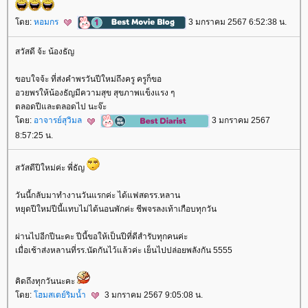
ดย:
หอมกร
3 มกราคม 2567 6:52:38 น.
สวัสดี จ้ะ น้องธัญ
ขอบใจจ้ะ ที่ส่งคำพรวันปีใหม่ถึงครู ครูก็ขอ
อวยพรให้น้องธัญมีความสุข สุขภาพแข็งแรง ๆ
ตลอดปีและตลอดไป นะจ๊ะ
ดย:
อาจารย์สุวิมล
3 มกราคม 2567
8:57:25 น.
สวัสดีปีใหม่ค่ะ พี่ธัญ
วันนี้กลับมาทำงานวันแรกค่ะ ได้แฟสดรร.หลาน
หยุดปีใหม่ปีนี้แทบไม่ได้นอนพักค่ะ ชีพจรลงเท้าเกือบทุกวัน
ผ่านไปอีกปีนะคะ ปีนี้ขอให้เป็นปีที่ดีสำรับทุกคนค่ะ
เมื่อเช้าส่งหลานที่รร.นัดกันไว้แล้วค่ะ เย็นไปปล่อยพลังกัน 5555
คิดถึงทุกวันนะคะ
ดย:
ฮมสเตย์ริมน้ำ
3 มกราคม 2567 9:05:08 น.