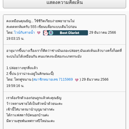
คงเหมือนคุณธัญ... ใช้ชีวิตเรียบง่ายพยายามไม่
สะดดหกล้มครับ 555 เขียนบล๊อกแบบเดิมไปก่อน
ดย:
ไวน์กับสายน้ำ
29 ธันวาคม 2566
19:03:15 น.
อายุมากขึ้นบางเรื่องเราก็คิดว่าช่างมันเถอะปล่อยๆ มันแต่เห้นแล้วบางครั้งก็อดที่
จะบ่นไม่ได้เหมือนกัน คนแก่คงจะมีสองระเภทกระมัง
1.ปล่อยวางทุกสิ่งแล้ว
2.ขี้บ่น (เราน่าจะอยู่ในลักษณะนี้)
ดย: โลกคู่ขนาน (
สมาชิกหมายเลข 7115969
) 29 ธันวาคม 2566
19:59:16 น.
เราต้องรักตัวเองก่อนถูกแล้วค่ะคุณธัญ
ว้าวหลานชายได้เป็นหัวหน้่าด้วยนะคะ
เช้านี้ใส่บาตรมานำบุญมาฝากค่ะ
ได้กาแฟสตาร์บัคนอกบ้านค่ะ
มีความสุขฬนเทศกาลปีใหม่นะคะ