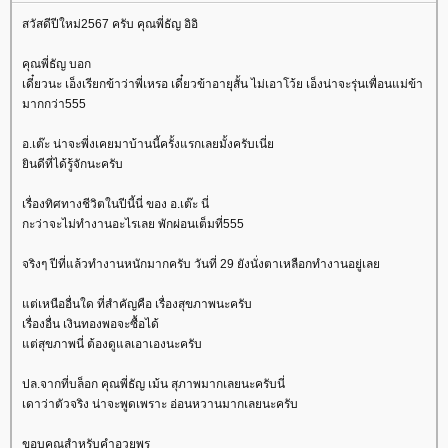
สวัสดีปีใหม่2567 ครับ คุณพี่ธัญ อิอิ
คุณพี่ธัญ บอก
เดี๋ยวนะ เอ็งเรียกข้าว่าพี่เหรอ เดี๋ยวข้าอายุสั้น ไม่เอาโว้ย เอ็งน่าจะรุ่นเพื่อนแม่ข้า
มากกว่า555
อ.เต๊ะ น่าจะพี่งเคยมาบ้านนี้ครั้งแรกเลยมั้งครับเนี่
ินดีที่ได้รู้จักนะครับ
เรื่องทิศทางชีวิตในปีนี้นี่ ของ อ.เต๊ะ นี่
กะว่าจะไม่ทำงานอะไรเลย พักผ่อนเต็มที่555
จริงๆ ปีที่แล้วทำงานหนักมากครับ วันที่ 29 ยังนั่งตาเหลือกทำงานอยู่เล
ต่เหนืออื่นใด ที่สำคัญคือ เรื่องสุขภาพนะครับ
เรื่องอื่น เงินทองพอจะซื้อได้
ต่สุขภาพนี่ ต้องดูแลเอาเองนะครับ
ปล.จากที่บล็อก คุณพี่ธัญ เม้น สุภาพมากเลยนะครับนี่
เดาว่าตัวจริง น่าจะพูดเพราะ อ่อนหวานมากเลยนะครับ
ขอบคุณสำหรับคำอวยพร