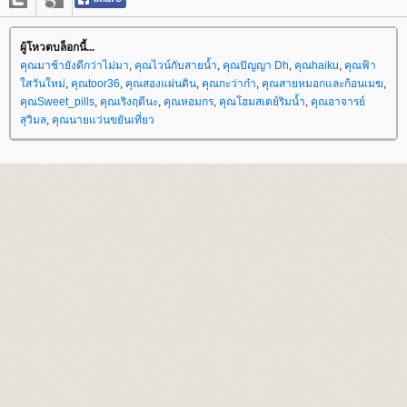
ผู้โหวตบล็อกนี้...
คุณมาช้ายังดีกว่าไม่มา
,
คุณไวน์กับสายน้ำ
,
คุณปัญญา Dh
,
คุณhaiku
,
คุณฟ้า
สวันใหม่
,
คุณtoor36
,
คุณสองแผ่นดิน
,
คุณกะว่าก๋า
,
คุณสายหมอกและก้อนเมฆ
,
คุณSweet_pills
,
คุณเริงฤดีนะ
,
คุณหอมกร
,
คุณโฮมสเตย์ริมน้ำ
,
คุณอาจารย์
สุวิมล
,
คุณนายแว่นขยันเที่ยว