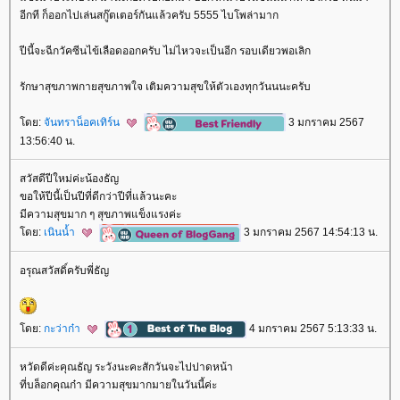
อีกที ก็ออกไปเล่นสกู๊ตเตอร์กันแล้วครับ 5555 ไบโพล่ามาก
ปีนี้จะฉีกวัคซีนไข้เลือดออกครับ ไม่ไหวจะเป็นอีก รอบเดียวพอเลิก
รักษาสุขภาพกายสุขภาพใจ เติมความสุขให้ตัวเองทุกวันนนะครับ
ดย:
จันทราน็อคเทิร์น
3 มกราคม 2567
13:56:40 น.
สวัสดีปีใหม่ค่ะน้องธัญ
ขอให้ปีนี้เป็นปีที่ดีกว่าปีที่แล้วนะคะ
มีความสุขมาก ๆ สุขภาพแข็งแรงค่ะ
ดย:
เนินน้ำ
3 มกราคม 2567 14:54:13 น.
อรุณสวัสดิ์ครับพี่ธัญ
ดย:
กะว่าก๋า
4 มกราคม 2567 5:13:33 น.
หวัดดีค่ะคุณธัญ ระวังนะคะสักวันจะไปปาดหน้า
ที่บล็อกคุณก๋า มีความสุขมากมายในวันนี้ค่ะ