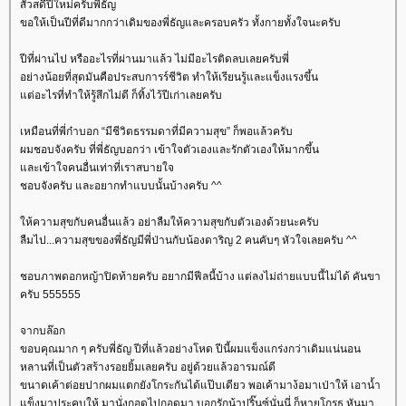
สัวสดีปีใหม่ครับพี่ธัญ
ขอให้เป็นปีที่ดีมากกว่าเดิมของพี่ธัญและครอบครัว ทั้งกายทั้งใจนะครับ
ปีที่ผ่านไป หรืออะไรที่ผ่านมาแล้ว ไม่มีอะไรติดลบเลยครับพี่
อย่างน้อยที่สุดมันคือประสบการร์ชีวิต ทำให้เรียนรู้และแข็งแรงขึ้น
ต่อะไรที่ทำให้รู้สึกไม่ดี ก็ทิ้งไว้ปีเก่าเลยครับ
เหมือนที่พี่ก๋าบอก “มีชีวิตธรรมดาที่มีความสุข” ก็พอแล้วครับ
ผมชอบจังครับ ที่พี่ธัญบอกว่า เข้าใจตัวเองและรักตัวเองให้มากขึ้น
ละเข้าใจคนอื่นเท่าที่เราสบายใจ
ชอบจังครับ และอยากทำแบบนั้นบ้างครับ ^^
ห้ความสุขกับคนอื่นแล้ว อย่าลืมให้ความสุขกับตัวเองด้วยนะครับ
ลืมไป...ความสุขของพี่ธัญมีพี่ป่านกับน้องดาริญ 2 คนคับๆ หัวใจเลยครับ ^^
ชอบภาพดอกหญ้าปิดท้ายครับ อยากมีฟีลนี้บ้าง แต่ลงไม่ถ่ายแบบนี้ไม่ได้ คันขา
ครับ 555555
จากบล๊อก
ขอบคุณมาก ๆ ครับพี่ธัญ ปีที่แล้วอย่างโหด ปีนี้ผมแข็งแกร่งกว่าเดิมแน่นอน
หลานที่เป็นตัวสร้างรอยยิ้มเลยครับ อยู่ด้วยแล้วอารมณ์ดี
ขนาดเค้าต่อยปากผมแตกยังโกระกันได้แป๊บเดียว พอเค้ามาง้อมาเป่าให้ เอาน้ำ
ข็งมาประคบให้ มานั่งกอดไปกอดมา บอกรักน้าปริ๊นซ์นั่นนี่ ก็หายโกรธ หันมา