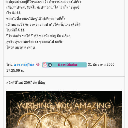
ต่ทุกอย่างอยู่ที่ใจของเรา จ้ะ ถ้าเราปล่อยวางได้เร็ว
เมื่อเราประสบสิ่งที่ไม่พึงปรารถนาได้ เราก็หายทุกข์
เร็ว จ้ะ อิอิ
ขอบใจที่อวยพรให้ครูได้ไปเที่ยวตามที่ตั้ง
เป้าหมายไว้ จ้ะ จะพยายามทำตัวให้แข็งแรง เพื่อให้
ไปเที่ยได้ อิอิ
ปีใหม่แล้ว ขอให้ ปี 67 ของน้องธัญ มีแต่เรื่อง
สุขใจ สุขภาพแข็งแรง ๆ ตลอดไป นะจ๊ะ
หวดหมวด ตะพาบ
ดย:
อาจารย์สุวิมล
31 ธันวาคม 2566
17:25:09 น.
สวัสดีปีใหม่ 2567 ค่ะ พี่ธัญ