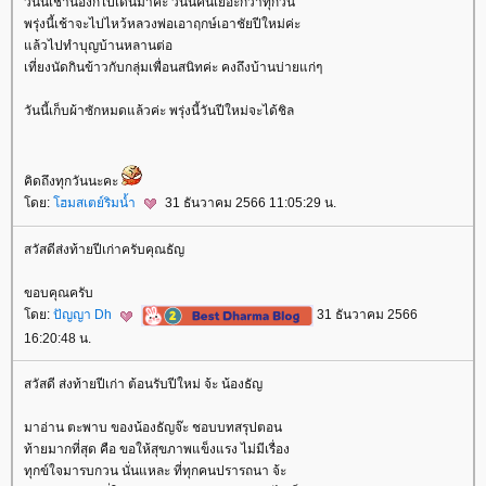
วันนี้เช้าน้องก็ไปเดินมาค่ะ วันนี้คนเยอะกว่าทุกวัน
พรุ่งนี้เช้าจะไปไหว้หลวงพ่อเอาฤกษ์เอาชัยปีใหม่ค่ะ
ล้วไปทำบุญบ้านหลานต่อ
เที่ยงนัดกินข้าวกับกลุ่มเพื่อนสนิทค่ะ คงถึงบ้านบ่ายแก่ๆ
วันนี้เก็บผ้าซักหมดแล้วค่ะ พรุ่งนี้วันปีใหม่จะได้ชิล
คิดถึงทุกวันนะคะ
ดย:
ฮมสเตย์ริมน้ำ
31 ธันวาคม 2566 11:05:29 น.
สวัสดีส่งท้ายปีเก่าครับคุณธัญ
ขอบคุณครับ
ดย:
ปัญญา Dh
31 ธันวาคม 2566
16:20:48 น.
สวัสดี ส่งท้ายปีเก่า ต้อนรับปีใหม่ จ้ะ น้องธัญ
มาอ่าน ตะพาบ ของน้องธัญจ๊ะ ชอบบทสรุปตอน
ท้ายมากที่สุด คือ ขอให้สุขภาพแข็งแรง ไม่มีเรื่อง
ทุกข์ใจมารบกวน นั่นแหละ ที่ทุกคนปรารถนา จ้ะ