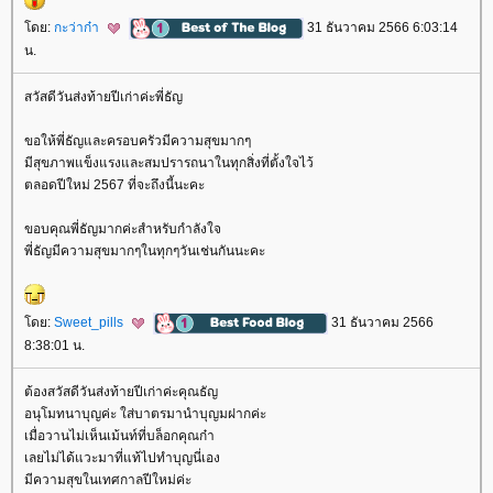
ดย:
กะว่าก๋า
31 ธันวาคม 2566 6:03:14
น.
สวัสดีวันส่งท้ายปีเก่าค่ะพี่ธัญ
ขอให้พี่ธัญและครอบครัวมีความสุขมากๆ
มีสุขภาพแข็งแรงและสมปรารถนาในทุกสิ่งที่ตั้งใจไว้
ตลอดปีใหม่ 2567 ที่จะถึงนี้นะคะ
ขอบคุณพี่ธัญมากค่ะสำหรับกำลังใจ
พี่ธัญมีความสุขมากๆในทุกๆวันเช่นกันนะคะ
ดย:
Sweet_pills
31 ธันวาคม 2566
8:38:01 น.
ต้องสวัสดีวันส่งท้ายปีเก่าค่ะคุณธัญ
อนุโมทนาบุญค่ะ ใส่บาตรมานำบุญมฝากค่ะ
เมื่อวานไม่เห็นเม้นท์ที่บล็อกคุณก๋า
เลยไม่ได้แวะมาที่แท้ไปทำบุญนี่เอง
มีความสุขในเทศกาลปีใหม่ค่ะ