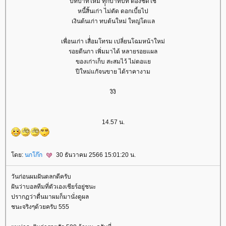
บทบาทใหม่ ทุุกบาทบท ต้องชดใช้
หนี้สิ้นเก่า ไม่ตัด ดอกเบี้ยไป
เงินต้นเก่า ทบต้นใหม่ ใหญ่โตแล
เพื่อนเก่า เสื่่อมโทรม เปลี่ยนโฉมหน้าใหม่
รอยตีนกา เพิ่มมาได้ หลายรอยแผล
ของเก่าเก็บ สะสมไว้ ไม่ตอ
ปีใหม่แกัจนขาย ได้ราคางาม
งิงิ
14.57 น.
ดย:
นกโก๊ก
30 ธันวาคม 2566 15:01:20 น.
วันก่อนผมฝันตลกดีครับ
ฝันว่าบอลทีมที่ตัวเองเชียร์อยู่ชนะ
ปรากฏว่าตื่นมาผมก็มานั่งดูผล
ชนะจริงๆด้วยครับ 555