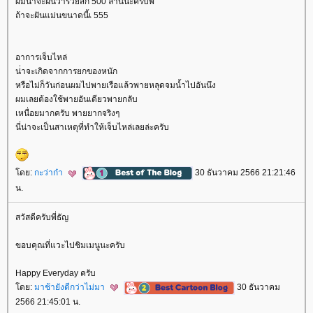
ผมน่าจะฝันว่ารวยสัก 500 ล้านนะครับพี่
ถ้าจะฝันแม่นขนาดนี้เ 555
อาการเจ็บไหล่
น่่าจะเกิดจากการยกของหนัก
หรือไม่ก็วันก่อนผมไปพายเรือแล้วพายหลุดจมน้ำไปอันนึง
ผมเลยต้องใช้พายอันเดียวพายกลับ
เหนื่อยมากครับ พายยากจริงๆ
นี่น่าจะเป็นสาเหตุที่ทำให้เจ็บไหล่เลยล่ะครับ
ดย:
กะว่าก๋า
30 ธันวาคม 2566 21:21:46
น.
สวัสดีครับพี่ธัญ
ขอบคุณที่แวะไปชิมเมนูนะครับ
Happy Everyday ครับ
ดย:
มาช้ายังดีกว่าไม่มา
30 ธันวาคม
2566 21:45:01 น.