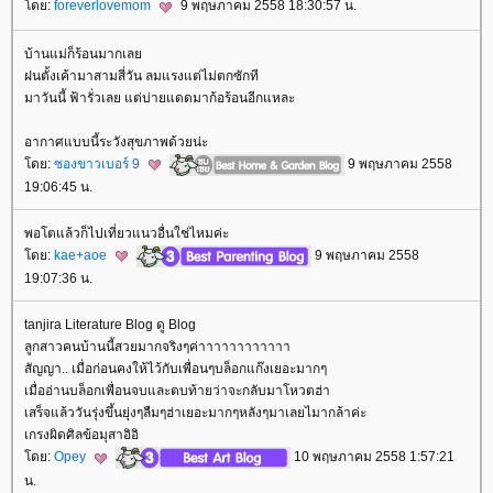
ดย:
foreverlovemom
9 พฤษภาคม 2558 18:30:57 น.
บ้านแม่ก็ร้อนมากเล
ฝนตั้งเค้ามาสามสี่วัน ลมแรงแต่ไม่ตกซักที
มาวันนี้ ฟ้ารั่วเลย แต่บ่ายแดดมาก้อร้อนอีกแหละ
อากาศแบบนี้ระวังสุขภาพด้วยน่ะ
ดย:
ซองขาวเบอร์ 9
9 พฤษภาคม 2558
19:06:45 น.
พอโตแล้วก็ไปเที่ยวแนวอื่นใช่ไหมค่ะ
ดย:
kae+aoe
9 พฤษภาคม 2558
19:07:36 น.
tanjira Literature Blog ดู Blog
ลูกสาวคนบ้านนี้สวยมากจริงๆค่าาาาาาาาาาาา
สัญญา.. เมื่อก่อนคงให้ไว้กับเพื่อนๆบล็อกแก๊งเยอะมากๆ
เมื่ออ่านบล็อกเพื่อนจบและตบท้ายว่าจะกลับมาโหวตฮ่า
เสร็จแล้ววันรุ่งขึ้นยุ่งๆลืมๆฮ่าเยอะมากๆหลังๆมาเลยไมากล้าค่ะ
เกรงผิดศิลข้อมุสาอิอิ
ดย:
Opey
10 พฤษภาคม 2558 1:57:21
น.