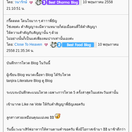
ดย:
วนารักษ์
10 พฤษภาคม 2558
21:10:51 น.
กรี๊ดดดด โดนใจมาก ๆ ค่าาาพี่ธัญ
ช่เลยค่ะ คำสัญญาจะมีความหมายก็ต่อเมื่อคนที่ให้คำสัญญา
ห้ความสำคัญกับสัญญานั้น ๆ ด้ว
ไม่อย่างนั้นก็เป็นแค่เพียงลมปากเท่านั้นเองค่ะ
ดย:
Close To Heaven
10 พฤษภาคม
2558 21:35:34 น.
บันทึกการโหวต Blog ในวันนี้
ผู้เขียน Blog หมวดเนื้อหา Blog ได้รับโหวต
tanjira Literature Blog ดู Blog
ระบบจะบันทึกคะแนนโหวต เฉพาะการโหวต 5 ครั้งล่าสุดในแต่ละวันเท่านั้น
เข้ามากด Like กด Vote ให้กับคำสัญญาพี่ธัญเลยครับ
ลูกสาวสวยเหมือนคุณแม่เลย อิอิ
วันนี้แวะมาเสิร์ฟอาหารให้ทานตามคำขอครับ พึ่งมีโอกาสเข้ามา อิอิ มาช้าดีกว่า