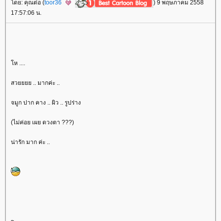
ดย: คุณต่อ (
toor36
) 9 พฤษภาคม 2558
17:57:06 น.
ห ....
สวยยยย .. มากค่ะ ..
จมูก ปาก คาง .. ผิว .. รูปร่าง
(ไม่ค่อย เผย ดวงตา ???)
น่ารัก มาก ค่ะ ..