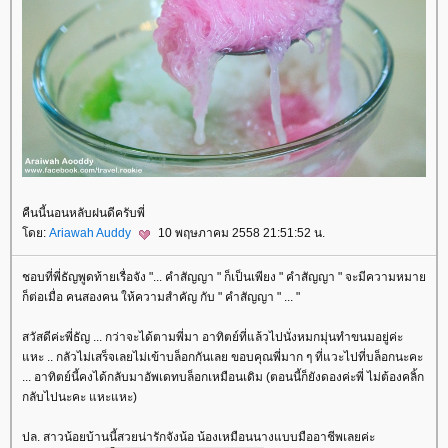
คืนนี้นอนหลับฝนดีครับพี่
ดย:
Ariawah Auddy
10 พฤษภาคม 2558 21:51:52 น.
ชอบที่พี่ธัญพูดท้ายเรื่อจัง "... คำสัญญา " ก็เป็นเพียง " คำสัญญา " จะมีความหมา
ก็ต่อเมื่อ คนสองคน ให้ความสำคัญ กับ " คำสัญญา " ... "
สวัสดีค่ะพี่ธัญ ... กว่าจะได้ตามพี่มา อาทิตย์ที่แล้วไปนั่งหมกมุ่นทำขนมอยู่ค่ะ
หะ .. กลัวไม่เสร็จเลยไม่เข้าบล็อกกันเลย ขอบคุณพี่มาก ๆ ที่แวะไปที่บล็อกนะคะ
... อาทิตย์นี้คงได้กลับมาอัพเดทบล็อกเหมือนเดิม (ตอนนี้ก็ยังดองค่ะพี่ ไม่ต้องคลิ้ก
กลับไปนะคะ แหะแหะ)
ปล. สาวน้อยบ้านนี้สวยน่ารักจังน้อ น้องเหมือนนางแบบมืออาชีพเลยค่ะ