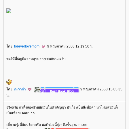
ดย:
foreverlovemom
9 พฤษภาคม 2558 12:19:56 น.
ขอให้พี่ธัญมีความสุขมากๆเช่นกันนะครับ
ดย:
กะว่าก๋า
9 พฤษภาคม 2558 15:05:35
น.
จริงครับ ถ้าทั้งสองฝ่ายยึดมั่นในคำสัญญา มันก็จะเป็นสิ่งที่มีค่า หาไม่แล้วมันก็
เป็นเพียงแค่ลมปาก
เดี๋ยวพรุ่งนี้อัพบล้อกครับ พอดีช่วงนี้ยุ่งๆ ถึงขั้นยุ่งมากเล