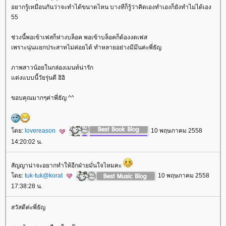
อยากรู้เหมือนกันว่าจะทำได้ขนาดไหน บางทีก็รู้ว่าคิดเองทำเองก็ยังทำไม่ได้เอง
55
ช่วงนี้พอเข้าเฟสก็ห่างบล็อค พอเข้าบล็อคก็ต้องงดเฟส
เพราะนุ่นแยกประสาทไม่ค่อยได้ ทำหลายอย่างมีมึนค่ะพี่ธัญ
ภาพสาวน้อยในกล่องเมนท์น่ารัก
ต่งแบบนี้วัยรุ่นดี อิอิ
ขอบคุณมากๆค่าพี่ธัญ ^^
ดย:
lovereason
10 พฤษภาคม 2558
14:20:02 น.
สัญญาน่าจะอยากทำให้อีกฝ่ายมั่นใจไหมคะ
ดย:
tuk-tuk@korat
10 พฤษภาคม 2558
17:38:28 น.
สวัสดีค่ะพี่ธัญ