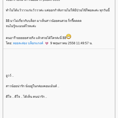
ทำไม่ได้แว้วววแก่แว้วววค่ะ แค่ออกกำลังกายไม่ให้มีป่วยไข้ก็พอละค่ะ ทุกวันนี้
อิอิ มาไม่เกี่ยวกับบล็อก มาเห็นสาวน้อยคนสวย ก็กรี๊ดดดด
จนไม่รู้จะเมนท์ไรละค่ะ
คนอาร๊ายยยยยสวยริง แล้วสวยได้ใครล่ะนี่ อิอิ
ดย:
ลอยละล่อง บล็อกแกงค์
9 พฤษภาคม 2558 11:49:57 น.
อูวว์ ..
สาวน้อยน่ารัก นั่งอยู่ในกล่องคอมเม้นท์ ..
ดีใจ .. ดีใจ .. ได้เห็น คนน่ารัก ..