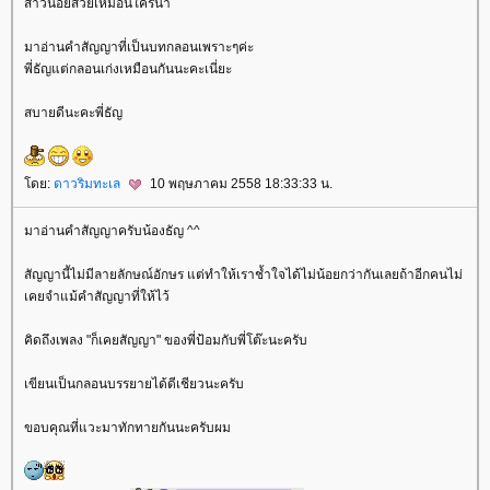
สาวน้อยสวยเหมือนใครน๊า
มาอ่านคำสัญญาที่เป็นบทกลอนเพราะๆค่ะ
พี่ธัญแต่กลอนเก่งเหมือนกันนะคะเนี่ยะ
สบายดีนะคะพี่ธัญ
ดย:
ดาวริมทะเล
10 พฤษภาคม 2558 18:33:33 น.
มาอ่านคำสัญญาครับน้องธัญ ^^
สัญญานี้ไม่มีลายลักษณ์อักษร แต่ทำให้เราช้ำใจได้ไม่น้อยกว่ากันเลยถ้าอีกคนไม่
เคยจำแม้คำสัญญาที่ให้ไว้
คิดถึงเพลง "ก็เคยสัญญา" ของพี่ป้อมกับพี่โต๊ะนะครับ
เขียนเป็นกลอนบรรยายได้ดีเชียวนะครับ
ขอบคุณที่แวะมาทักทายกันนะครับผม