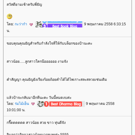
สวัสดียามเช้าครับพี่ธัญ
ดย:
กะว่าก๋า
9 พฤษภาคม 2558 6:33:15
น.
ขอบคุณคุณธัญสำหรับกำลังใจที่ให้กับบล็อกของป้านะคะ
สาวน้อย......ลูกสาวใครน๊ออออออ งามจัง
คำสัญญา คุณธัญยังเรียงร้อยถ้อยคำได้ได้ไพเราะสละสลวยเช่นเดิม
ล้วป้าจะกลับมาอีกทีนะคะ วันนี้หมดงบค่ะ
ดย:
ร่มไม้เย็น
9 พฤษภาคม 2558
10:01:00 น.
กรี๊ดดดดดด สาวน้อย สวย ขาว หุ่นดีจัง
จิบอกว่าอิจฉาสาวน้อยมากๆเลยค่ะ 5555