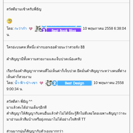
สวัสดียามเช้าครับพี่ธัญ
ดย:
กะว่าก๋า
10 พฤษภาคม 2558 6:38:04
น.
ครอ่ะบนคห.ที่หนึ่ง ฝากบอกเธอด้วยนะว่าสวยจัง อิอิ
คำสัญญามีทั้งความสวยงามและเจ็บปวดเน้อะครับ
เรียกร้องคำสัญญาจากคนที่ไม่เห็นค่าก็เจ็บปวด ยึดมั่นคำสัญญาระหว่างคนที่ต่าง
เห็นค่าก็สวยงาม
ดย:
น้ำ-ฟ้า-ป่า-เขา
10 พฤษภาคม 2558
9:00:34 น.
สวัสดีค่า พี่ธัญ ^^
มาแล้วค่ะได้อ่านเต็มๆอีกที
คำสัญญาให้สัญญากับคนอื่นแล้วทำไม่ได้นี่จะรู้สึกไม่ดีเลยโดยเฉพาะสัญญาว่าจะ
มาอ่านแล้วลืมบ้างหรือยุ่งจนมาไม่ได้อย่างใจสักที TT
ส่วนมากนุ่นก็สัญญากับตัวเองมากกว่า