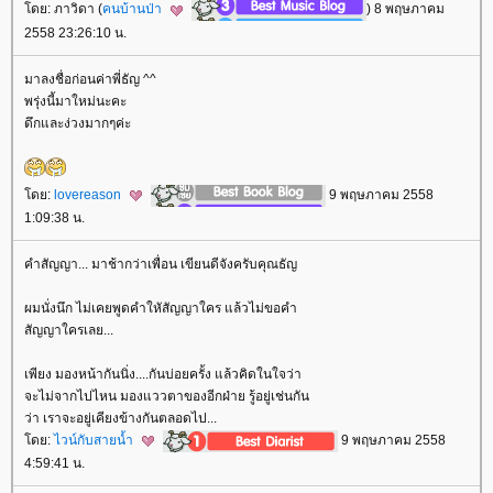
ดย: ภาวิดา (
คนบ้านป่า
) 8 พฤษภาคม
2558 23:26:10 น.
มาลงชื่อก่อนค่าพี่ธัญ ^^
พรุ่งนี้มาใหม่นะคะ
ดึกและง่วงมากๆค่ะ
ดย:
lovereason
9 พฤษภาคม 2558
1:09:38 น.
คำสัญญา... มาช้ากว่าเพื่อน เขียนดีจังครับคุณธัญ
ผมนั่งนึก ไม่เคยพูดคำใหัสัญญาใคร แล้วไม่ขอคำ
สัญญาใครเลย...
เพียง มองหน้ากันนิ่ง....กันบ่อยครั้ง แล้วคิดในใจว่า
จะไม่จากไปไหน มองแววตาของอีกฝ่าย รู้อยู่เช่นกัน
ว่า เราจะอยู่เคียงข้างกันตลอดไป...
ดย:
ไวน์กับสายน้ำ
9 พฤษภาคม 2558
4:59:41 น.