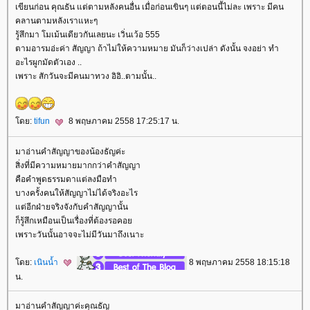
เขียนก่อน คุณธัน แต่ตามหลังคนอื่น เมื่อก่อนเขินๆ แต่ตอนนี้ไม่ละ เพราะ มีคน
คลานตามหลังเราแหะๆ
รู้สึกมา โมเม้นเดียวกันเลยนะ เวิ่นเว้อ 555
ตามอารมอ่ะค่า สัญญา ถ้าไม่ให้ความหมาย มันก็ว่างเปล่า ดังนั้น จงอย่า ทำ
อะไรผูกมัดตัวเอง ..
เพราะ สักวันจะมีคนมาทวง อิอิ..ตามนั้น..
ดย:
tifun
8 พฤษภาคม 2558 17:25:17 น.
มาอ่านคำสัญญาของน้องธัญค่ะ
สิ่งที่มีความหมายมากกว่าคำสัญญา
คือคำพูดธรรมดาแต่ลงมือทำ
บางครั้งคนให้สัญญาไม่ได้จริงอะไร
ต่อีกฝ่ายจริงจังกับคำสัญญานั้น
ก็รู้สึกเหมือนเป็นเรื่องที่ต้องรอคอ
เพราะวันนั้นอาจจะไม่มีวันมาถึงเนาะ
ดย:
เนินน้ำ
8 พฤษภาคม 2558 18:15:18
น.
มาอ่านคำสัญญาค่ะคุณธัญ