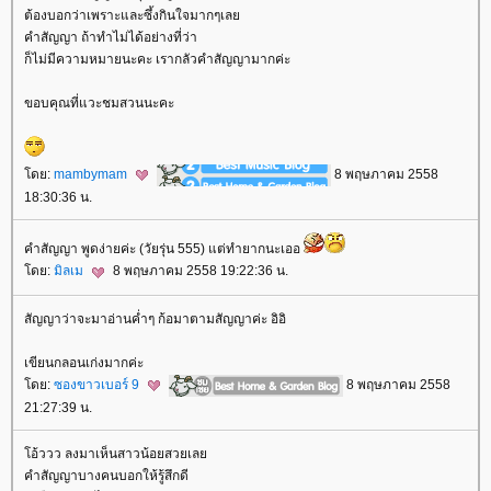
ต้องบอกว่าเพราะและซึ้งกินใจมากๆเล
คำสัญญา ถ้าทำไม่ได้อย่างที่ว่า
ก็ไม่มีความหมายนะคะ เรากลัวคำสัญญามากค่ะ
ขอบคุณที่แวะชมสวนนะคะ
ดย:
mambymam
8 พฤษภาคม 2558
18:30:36 น.
คำสัญญา พูดง่ายค่ะ (วัยรุ่น 555) แต่ทำยากนะเออ
ดย:
มิลเม
8 พฤษภาคม 2558 19:22:36 น.
สัญญาว่าจะมาอ่านค่ำๆ ก้อมาตามสัญญาค่ะ อิอิ
เขียนกลอนเก่งมากค่ะ
ดย:
ซองขาวเบอร์ 9
8 พฤษภาคม 2558
21:27:39 น.
อ้ววว ลงมาเห็นสาวน้อยสวยเล
คำสัญญาบางคนบอกให้รู้สึกดี