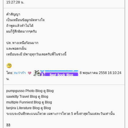
15:27:28 น.
คำสัญญา
เป็นเหมือนข้อผูกมัดทางใจ
ถ้าพูดแล้วทำไม่ได้
ผมก็รู้สึกผิดมากๆครับ
ปล. ทางเหนือร้อนมาก
ละพอตกเย็น
เหมือนจะมี มัพายุทุกวันเลยครับพี่ในช่วงนี้
ดย:
กะว่าก๋า
8 พฤษภาคม 2558 16:10:24
น.
pumpgusso Photo Blog ดู Blog
sawkitty Travel Blog ดู Blog
multiple Funniest Blog ดู Blog
tanjira Literature Blog ดู Blog
ระบบจะบันทึกคะแนนโหวต เฉพาะการโหวต 5 ครั้งล่าสุดในแต่ละวันเท่านั้น
อิอิ