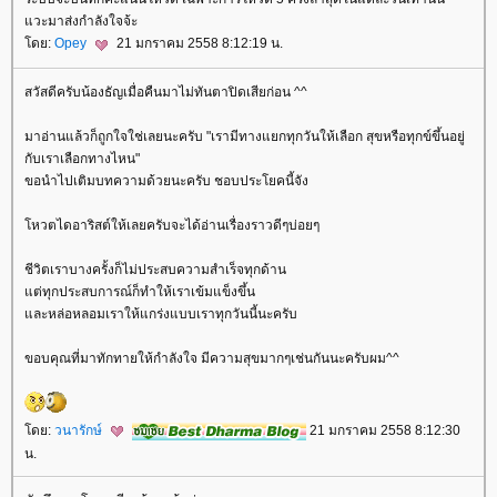
วะมาส่งกำลังใจจ้ะ
ดย:
Opey
21 มกราคม 2558 8:12:19 น.
สวัสดีครับน้องธัญเมื่อคืนมาไม่ทันตาปิดเสียก่อน ^^
มาอ่านแล้วก็ถูกใจใช่เลยนะครับ "เรามีทางแยกทุกวันให้เลือก สุขหรือทุกข์ขึ้นอยู่
กับเราเลือกทางไหน"
ขอนำไปเติมบทความด้วยนะครับ ชอบประโยคนี้จัง
หวตไดอาริสต์ให้เลยครับจะได้อ่านเรื่องราวดีๆบ่อยๆ
ชีวิตเราบางครั้งก็ไม่ประสบความสำเร็จทุกด้าน
ต่ทุกประสบการณ์ก็ทำให้เราเข้มแข็งขึ้น
ละหล่อหลอมเราให้แกร่งแบบเราทุกวันนี้นะครับ
ขอบคุณที่มาทักทายให้กำลังใจ มีความสุขมากๆเช่นกันนะครับผม^^
ดย:
วนารักษ์
21 มกราคม 2558 8:12:30
น.