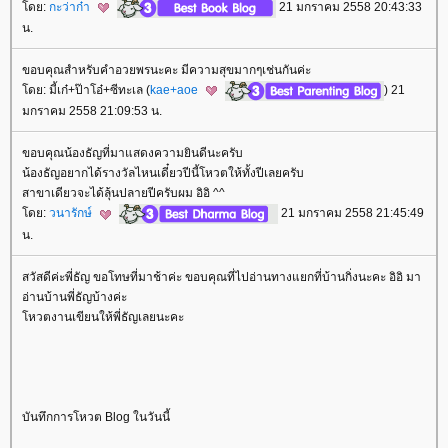
ดย:
กะว่าก๋า
21 มกราคม 2558 20:43:33
น.
ขอบคุณสำหรับคำอวยพรนะคะ มีความสุขมากๆเช่นกันค่ะ
ดย: มี้เก๋+ป๊าโอ๋+ซีทะเล (
kae+aoe
) 21
มกราคม 2558 21:09:53 น.
ขอบคุณน้องธัญที่มาแสดงความยินดีนะครับ
น้องธัญอยากได้รางวัลไหนเดี๋ยวปีนี้โหวตให้ทั้งปีเลยครับ
สาขาเดียวจะได้ลุ้นปลายปีครับผม อิอิ ^^
ดย:
วนารักษ์
21 มกราคม 2558 21:45:49
น.
สวัสดีค่ะพี่ธัญ ขอโทษที่มาช้าค่ะ ขอบคุณที่ไปอ่านทางแยกที่บ้านกิ่งนะคะ อิอิ มา
อ่านบ้านพี่ธัญบ้างค่ะ
หวตงานเขียนให้พี่ธัญเลยนะคะ
บันทึกการโหวต Blog ในวันนี้