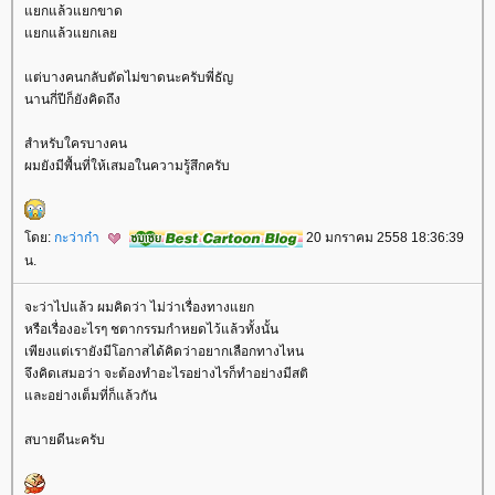
กแล้วแยกขาด
กแล้วแยกเล
ต่บางคนกลับตัดไม่ขาดนะครับพี่ธัญ
นานกี่ปีก็ยังคิดถึง
สำหรับใครบางคน
ผมยังมีพื้นที่ให้เสมอในความรู้สึกครับ
ดย:
กะว่าก๋า
20 มกราคม 2558 18:36:39
น.
จะว่าไปแล้ว ผมคิดว่า ไม่ว่าเรื่องทางแยก
หรือเรื่องอะไรๆ ชตากรรมกำหยดไว้แล้วทั้งนั้น
เพียงแต่เรายังมีโอกาสได้คิดว่าอยากเลือกทางไหน
จึงคิดเสมอว่า จะต้องทำอะไรอย่างไรก็ทำอย่างมีสติ
ละอย่างเต็มที่ก็แล้วกัน
สบายดีนะครับ