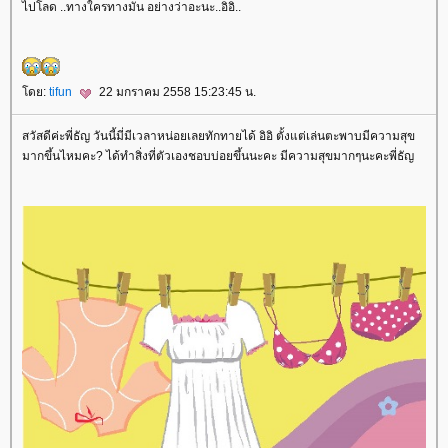
ไปโลด ..ทางใครทางมัน อย่างว่าอะนะ..อิอิ..
ดย:
tifun
22 มกราคม 2558 15:23:45 น.
สวัสดีค่ะพี่ธัญ วันนี้มี่มีเวลาหน่อยเลยทักทายได้ อิอิ ตั้งแต่เล่นตะพาบมีความสุข
มากขึ้นไหมคะ? ได้ทำสิ่งที่ตัวเองชอบบ่อยขึ้นนะคะ มีความสุขมากๆนะคะพี่ธัญ