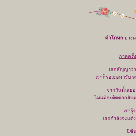
คำโกหก
บางคร
กาลครั้
เธอสัญญาว่
เราก็รอเธอมารับ 
จากวันนั้นเธ
ไม่แม้จะติดต่อกลับม
เรารู
เธอกำลังจะแต่ง
นี่ซ