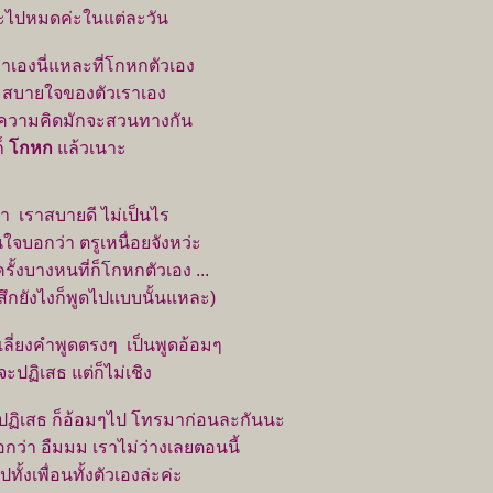
ะไปหมดค่ะในแต่ละวัน
ราเองนี่แหละที่โกหกตัวเอง
ามสบายใจของตัวเราเอง
ความคิดมักจะสวนทางกัน
ก็
กหก
ล้วเนาะ
า เราสบายดี ไม่เป็นไร
จบอกว่า ตรูเหนื่อยจังหว่ะ
รั้งบางหนที่ก็โกหกตัวเอง ...
ู้สึกยังไงก็พูดไปแบบนั้นแหละ)
เลี่ยงคำพูดตรงๆ เป็นพูดอ้อมๆ
ะปฏิเสธ แต่ก็ไม่เชิง
กปฏิเสธ ก็อ้อมๆไป โทรมาก่อนละกันนะ
กว่า อืมมม เราไม่ว่างเลยตอนนี้
ทั้งเพื่อนทั้งตัวเองล่ะค่ะ