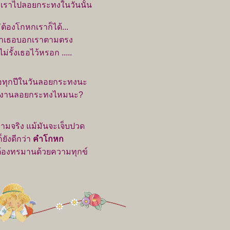
ับเราไปลอยกระทงในวันนั้น
ต้องโกหกเราก็ได้...
้าเธอบอกเราตามตรง
ม่รั้งเธอไว้หรอก .....
ธอทุกปีในวันลอยกระทงนะ
นมีงานลอยกระทงไหมนะ?
วามจริง แม้มันจะเจ็บปวด
ังดีกว่า
คำโกหก
าต้องทรมานด้วยความทุกข์