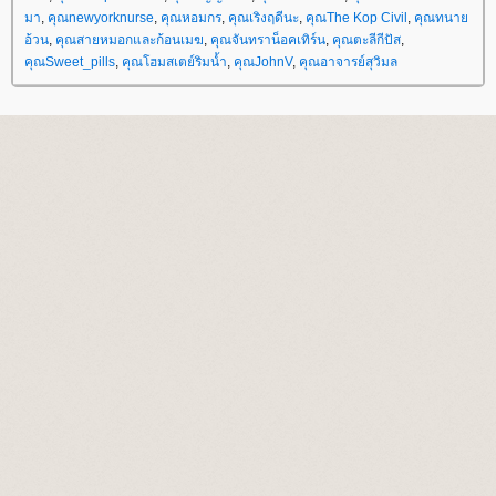
มา
,
คุณnewyorknurse
,
คุณหอมกร
,
คุณเริงฤดีนะ
,
คุณThe Kop Civil
,
คุณทนา
อ้วน
,
คุณสายหมอกและก้อนเมฆ
,
คุณจันทราน็อคเทิร์น
,
คุณตะลีกีปัส
,
คุณSweet_pills
,
คุณโฮมสเตย์ริมน้ำ
,
คุณJohnV
,
คุณอาจารย์สุวิมล