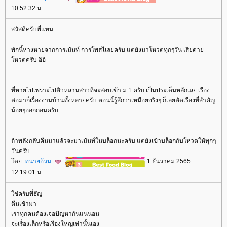
10:52:32 น.
สวัสดีครับพี่แทน
พักนี้ห่างหายจากการเม้นท์ การโพสไเลยครับ แต่ยังมาโหวตทุกๆวัน เสียดา
หวตครับ อิอิ
ที่หายไปเพราะไปติวหลานสาวที่จะสอบเข้า ม.1 ครับ เป็นประเด็นหลักเลย เรื่อง
ต่อมาก็เรื่องงานบ้านทั้งหลายครับ ตอนนี้รู้สึกว่าเหนื่อยจริงๆ ก็เลยตัดเรื่องที่สำคัญ
น้อยๆออกก่อนครับ
ถ้าพลังกลับคืนมาแล้วจะมาเม้นท์ในบล็อกนะครับ แต่ยังเข้าบล็อกกับโหวตให้ทุกๆ
วันครับ
ดย:
ทนายอ้วน
1 ธันวาคม 2565
12:19:01 น.
ช่ครับพี่ธัญ
ตื่นเช้ามา
เราทุกคนต้องเจอปัญหากันแน่นอน
จะเรื่องเล็กหรือเรื่องใหญ่เท่านั้นเอง