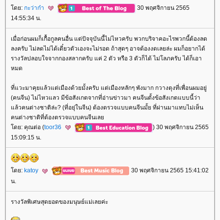
ดย:
กะว่าก๋า
30 พฤศจิกายน 2565
14:55:34 น.
เมื่อก่อนผมก็เกื้อกูลคนอื่น แต่ปัจจุบันนี้ไม่ไหวครับ พวกบริจาคอะไรพวกนี้ต้องลด
ลงครับ ไม่ลดไม่ได้เดี๋ยวตัวเองจะไม่รอด ถ้าสุดๆ อาจต้องงดเลยล่ะ ผมก็อยากได้
รางวัลปลอบใจจากกองสลากครับ แค่ 2 ตัว หรือ 3 ตัวก็ได้ ไม่โลภครับ ได้ก็เอา
หมด
ที่แวะมาคุยแล้วแต่เมืองด้วยมั้งครับ แต่เมืองหลักๆ พังมาก กวางตุงที่เพื่อนผมอยู่
(คนจีน) ไม่ไหวแลว มีข้อสังเกตจากที่อ่านข่าวมา คนจีนตั้งข้อสังเกตแบบนี้ว่า
ล้วคนต่างชาติล่ะ? (ที่อยุ่ในจีน) ต้องตรวจแบบคนจีนมั้ย ที่ผ่านมาแทบไม่เห็น
คนต่างชาติที่ต้องตรวจแบบคนจีนเล
ดย: คุณต่อ (
toor36
) 30 พฤศจิกายน 2565
15:09:15 น.
ดย:
katoy
30 พฤศจิกายน 2565 15:41:02
น.
รางวัลพิเศษสุดยอดของมนุษย์แม่เลยค่ะ