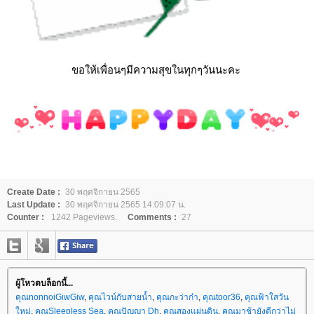
ขอให้เพื่อนๆมีความสุขในทุกๆวันนะคะ
Create Date :
30 พฤศจิกายน 2565
Last Update :
30 พฤศจิกายน 2565 14:09:07 น.
Counter :
1242 Pageviews.
Comments :
27
ผู้โหวตบล็อกนี้...
คุณnonnoiGiwGiw
,
คุณไวน์กับสายน้ำ
,
คุณกะว่าก๋า
,
คุณtoor36
,
คุณฟ้าใสวัน
หม่
,
คุณSleepless Sea
,
คุณปัญญา Dh
,
คุณสองแผ่นดิน
,
คุณมาช้ายังดีกว่าไม่