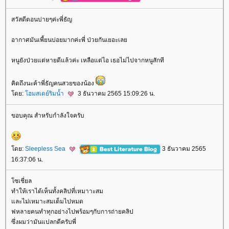
สวัสดีตอนบ่ายๆค่ะพี่ธัญ
อากาศมันเพี้ยนบ่อยมากค่ะพี่ ป่วยกันเยอะเล
หนูยังป่วยแต่หายดีแล้วค่ะ เหลือแต่ไอ เธอไม่ไปจากหนูสักที
คิดถึงนะค้าพี่ธัญคนสวยของน้อง
ดย:
ฮมสเตย์ริมน้ำ
3 ธันวาคม 2565 15:09:26 น.
ขอบคุณ สำหรับกำลังใจครับ
ดย:
Sleepless Sea
3 ธันวาคม 2565
16:37:06 น.
ซเชี่ยล
ทำให้เราได้เห็นทั้งคลิปที่เหมาาะสม
ละไม่เหมาะสมเต็มไปหมด
ฟหลายคนทำทุกอย่างไปพร้อมๆกับการถ่ายคลิป
ซึ่งผมว่ามันแปลกดีครับพี่